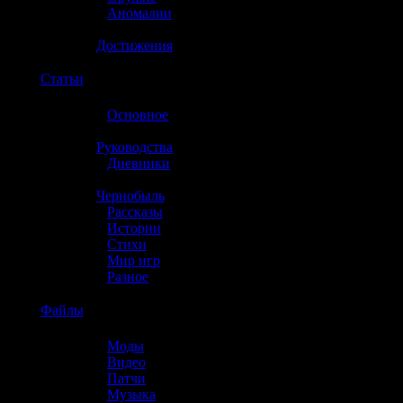
»
Аномалии
»
Достижения
☢️
Статьи
»
Основное
»
Руководства
»
Дневники
»
Чернобыль
»
Рассказы
»
Истории
»
Стихи
»
Мир игр
»
Разное
☢️
Файлы
»
Моды
»
Видео
»
Патчи
»
Музыка