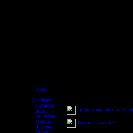
☢️ S.T.A.L.K.E.R. 2
»
Моды
»
Артефакты
З
»
Мутанты
Добро пожаловать на Stalker
»
Броня
»
Апгрейды
»
Миссии
Важное заявление
»
Чертежи
»
Оружие