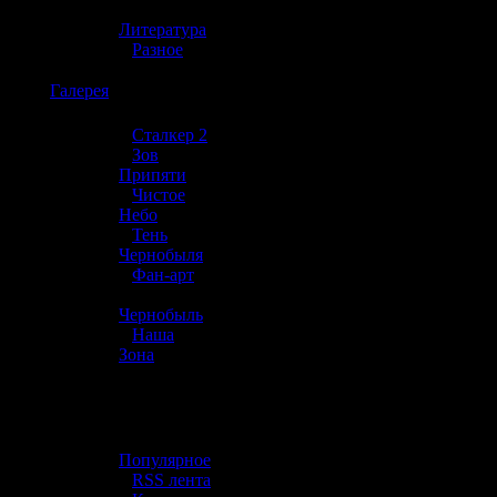
»
Литература
»
Разное
☢️
Галерея
»
Сталкер 2
»
Зов
Припяти
»
Чистое
Небо
»
Тень
Чернобыля
»
Фан-арт
»
Чернобыль
»
Наша
Зона
☢️ Разное
»
Популярное
»
RSS лента