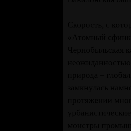
Скорость, с кот
«Атомный сфинкс
Чернобыльская к
неожиданностью.
природа – глобал
замкнулась намн
протяжении мног
урбанистические
монстры промыш