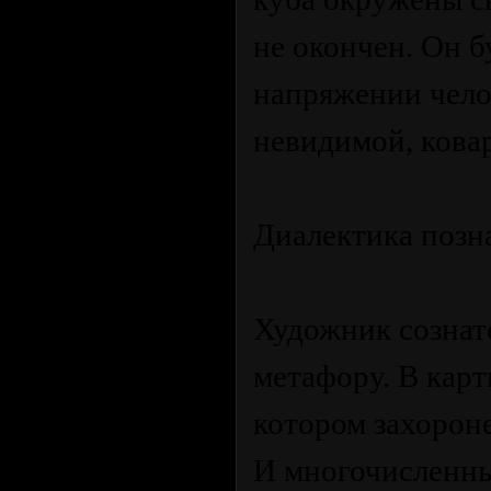
не окончен. Он б
напряжении чело
невидимой, ковар
Диалектика позн
Художник сознат
метафору. В карт
котором захорон
И многочисленны