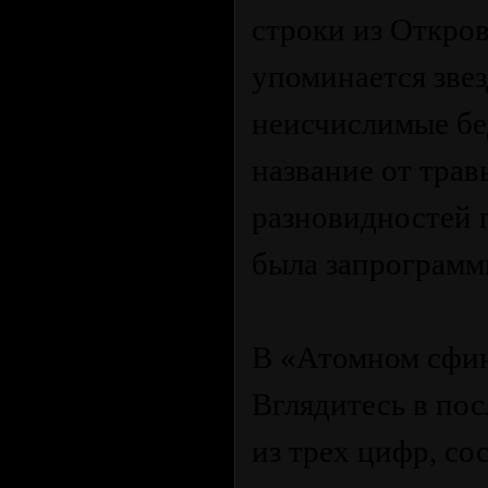
строки из Откро
упоминается звез
неисчислимые бе
название от трав
разновидностей 
была запрограмм
В «Атомном сфин
Вглядитесь в по
из трех цифр, со