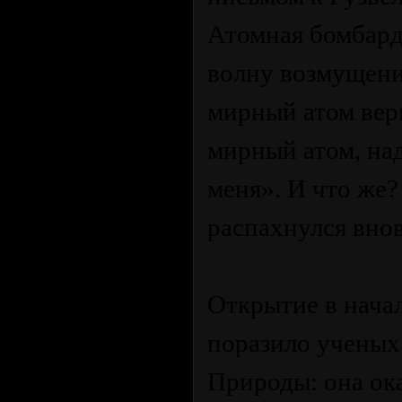
Атомная бомбард
волну возмущени
мирный атом вери
мирный атом, на
меня». И что же
распахнулся внов
Открытие в нача
поразило ученых
Природы: она ок