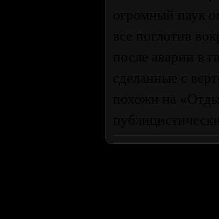
огромный паук о
все поглотив вок
после аварии в г
сделанные с вер
похожи на «Отдых
публицистически
Продолжая пользоваться сайтом, вы соглашаетесь с использован
просмотра посетителям младше 18 лет. Организация GSC 
Использование материалов сайта возможно 