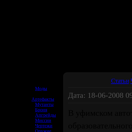
☢️ S.T.A.L.K.E.R. 2
Статьи
»
Моды
Дата: 18-06-2008 09
»
Артефакты
»
Мутанты
»
Броня
В уфимском авто
»
Апгрейды
»
Миссии
образовательного
»
Чертежи
»
Оружие