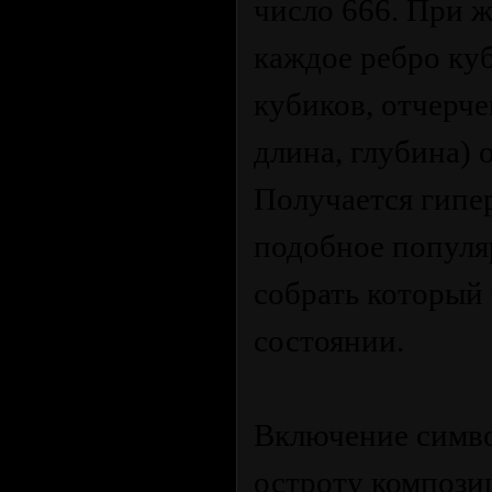
число 666. При 
каждое ребро ку
кубиков, отчерч
длина, глубина) 
Получается гипе
подобное популя
собрать который 
состоянии.
Включение симво
остроту компози