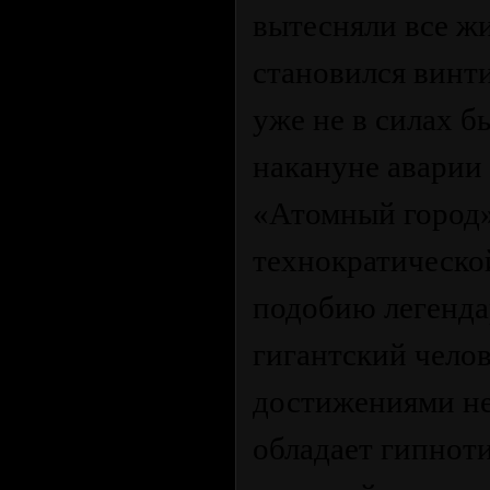
вытесняли все жи
становился винти
уже не в силах б
накануне аварии
«Атомный город»
технократической
подобию легенда
гигантский чело
достижениями не
обладает гипнот