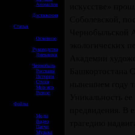
искусстве» прошл
»
Аномалии
»
Достижения
Соболевской, по
☢️
Статьи
Чернобыльской А
»
Основное
экологических п
»
Руководства
»
Дневники
Академии художе
»
Чернобыль
Башкортостана С.
»
Рассказы
»
Истории
»
Стихи
нынешнем году т
»
Мир игр
»
Разное
Уникальность ее 
☢️
Файлы
предвидения. В 
»
Моды
трагедию надвиг
»
Видео
»
Патчи
»
Музыка