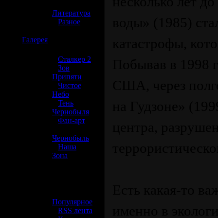
несколько лет д
»
Литература
воды» (1985) ст
»
Разное
☢️
Галерея
катастрофы, кото
»
Сталкер 2
Побывав в 1998 г
»
Зов
Припяти
США, через полг
»
Чистое
Небо
на Гудзоне» (19
»
Тень
Чернобыля
»
Фан-арт
центра, разрушен
»
Чернобыль
террористическог
»
Наша
Зона
☢️ Разное
Есть какая-то ва
»
Популярное
именно в эколог
»
RSS лента