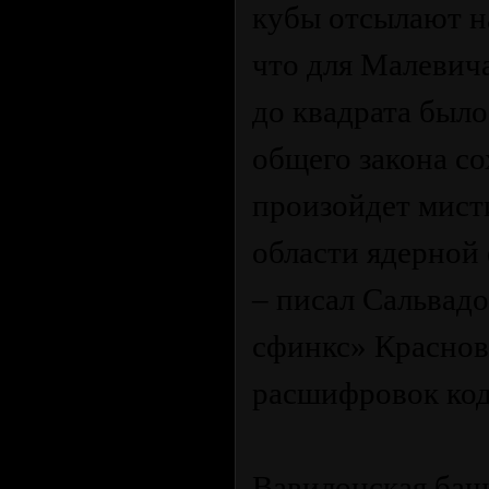
кубы отсылают н
что для Малевич
до квадрата был
общего закона со
произойдет мист
области ядерной
– писал Сальвадо
сфинкс» Краснов
расшифровок код
Вавилонская ба