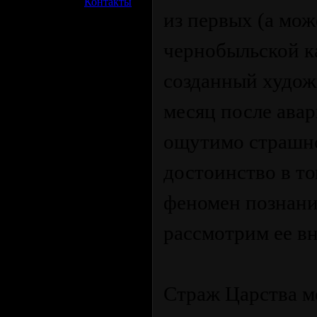
»
Контакты
из первых (а мож
чернобыльской к
созданный худож
месяц после авар
ощутимо страшно
достоинство в то
феномен познани
рассмотрим ее в
Страж Царства м