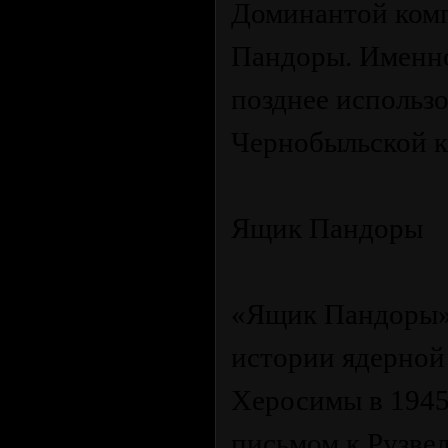
Доминантой комп
Пандоры. Именно
позднее использо
Чернобыльской к
Ящик Пандоры
«Ящик Пандоры» 
истории ядерной
Херосимы в 1945
письмом к Рузве