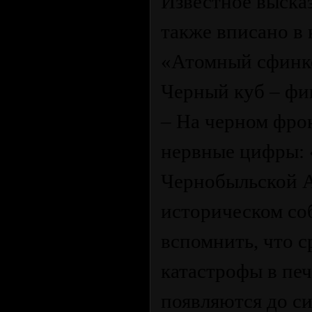
Известное выска
также вписано в
«Атомный сфинкс
Черный куб – фи
– На черном фро
нервные цифры: 
Чернобыльской А
историческом соб
вспомнить, что 
катастрофы в пе
появляются до с