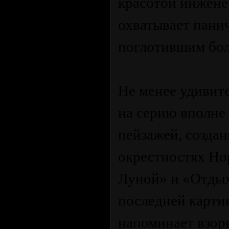
красотой инженер
охватывает пани
поглотившим бол
Не менее удивит
на серию вполне
пейзажей, созда
окрестностях Но
Луной» и «Отдых
последней карти
напоминает взор