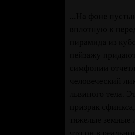
...На фоне пуст
вплотную к пере
пирамида из кубо
пейзажу придают
симфонии отчетл
человеческий ли
львиного тела. Э
призрак сфинкса,
тяжелые земные 
что он в реально