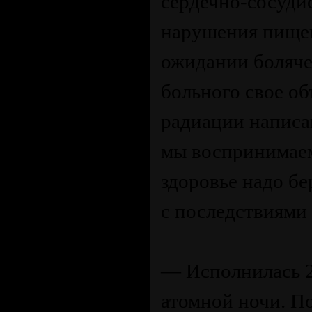
сердечно-сосудис
нарушения пищева
ожидании болячек
больного свое о
радиации написан
мы воспринимаем
здоровье надо бе
с последствиями
— Исполнилась 2
атомной ночи. П