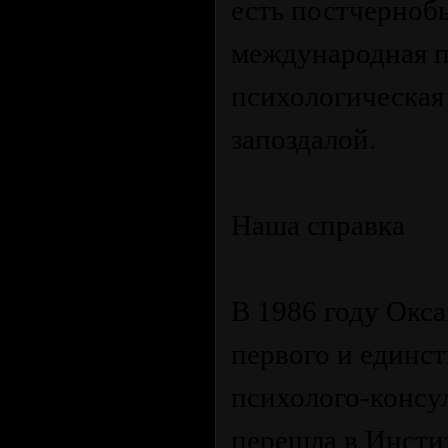
есть постчерноб
международная п
психологическая
запоздалой.
Наша справка
В 1986 году Окса
первого и единст
психолого-консул
перешла в Инсти