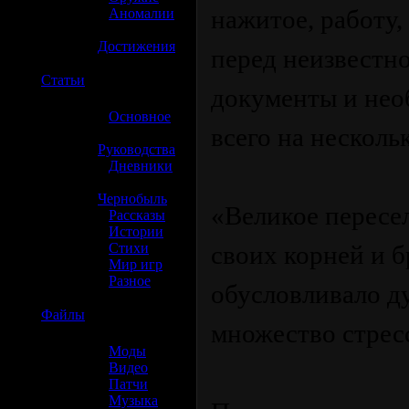
нажитое, работу,
»
Аномалии
»
Достижения
перед неизвестн
☢️
Статьи
документы и нео
»
Основное
всего на несколь
»
Руководства
»
Дневники
»
Чернобыль
«Великое пересе
»
Рассказы
»
Истории
»
Стихи
своих корней и б
»
Мир игр
»
Разное
обусловливало д
☢️
Файлы
множество стрес
»
Моды
»
Видео
»
Патчи
»
Музыка