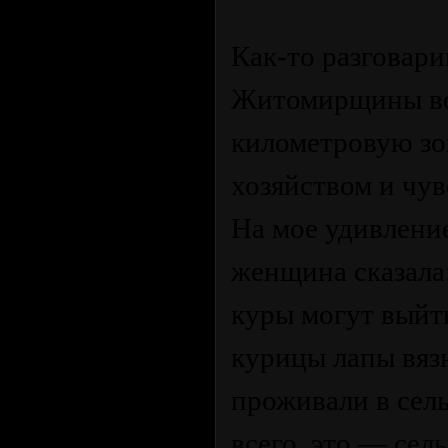
Как-то разговари
Житомирщины воз
километровую зон
хозяйством и чу
На мое удивление
женщина сказала:
куры могут выйти
курицы лапы вяз
проживали в сел
всего, это — сель