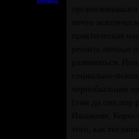
»
Контакты
организовывался
нечто экзотическ
практическая на
решить личные п
развиваться. Ин
социально-псих
чернобыльцам о
(они до сих пор 
Иванкове, Корост
того, как тогдаш