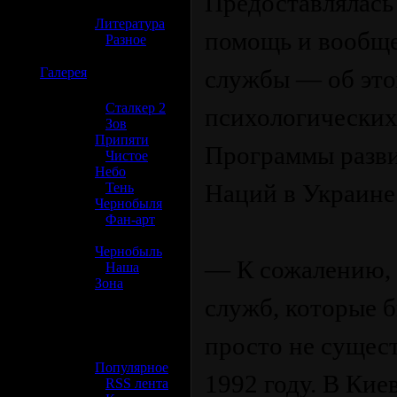
Предоставлялась
»
Литература
помощь и вообще
»
Разное
☢️
Галерея
службы — об это
»
Сталкер 2
психологических
»
Зов
Припяти
Программы разв
»
Чистое
Небо
Наций в Украин
»
Тень
Чернобыля
»
Фан-арт
»
Чернобыль
— К сожалению, 
»
Наша
Зона
служб, которые б
☢️ Разное
просто не сущест
»
Популярное
1992 году. В Кие
»
RSS лента