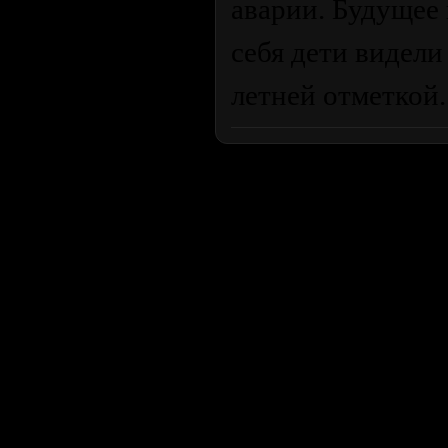
аварии. Будущее 
себя дети видели
летней отметкой..
Продолжая пользоваться сайтом, вы соглашаетесь с использован
просмотра посетителям младше 18 лет. Организация GSC 
Использование материалов сайта возможно 