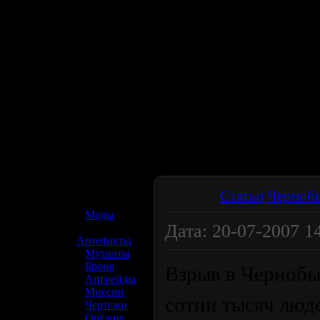
☢️ S.T.A.L.K.E.R. 2
Статьи
Черноб
»
Моды
Дата: 20-07-2007 14
»
Артефакты
»
Мутанты
»
Броня
Взрыв в Чернобыл
»
Апгрейды
»
Миссии
сотни тысяч люде
»
Чертежи
»
Оружие