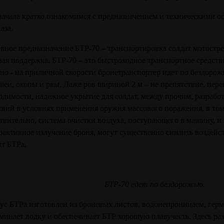
начала кратко ознакомимся с предназначением и техническими о
аза.
вное предназначение БТР-70 – транспортировка солдат мотостре
вая поддержка. БТР-70 – это быстроходное транспортное средств
ано - на приличной скорости бронетранспортер идет по бездорожь
шеи, окопы и рвы. Даже ров шириной 2 м – не препятствие, пере
одимости, надежное укрытие для солдат, между прочим, разрабо
твий в условиях применения оружия массового поражения, в том
твительно, система очистки воздуха, поступающего в машину, 
оактивное излучение броня, могут существенно снизить воздейс
нт БТРа.
БТР-70 едет по бездорожью.
ус БТРа изготовлен из броневых листов, водонепроницаем, герм
минает лодку и обеспечивает БТР хорошую плавучесть. Здесь раз