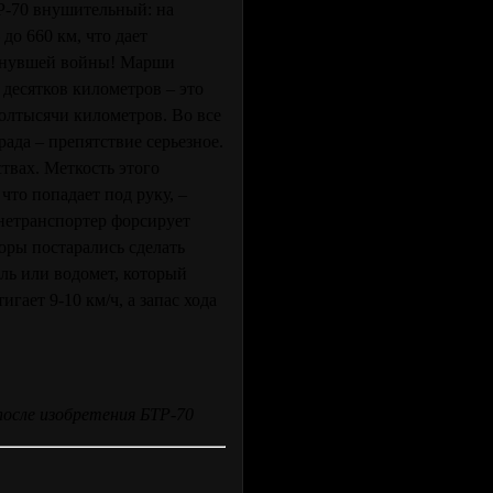
Р-70 внушительный: на
до 660 км, что дает
минувшей войны! Марши
 десятков километров – это
полтысячи километров. Во все
ада – препятствие серьезное.
твах. Меткость этого
что попадает под руку, –
онетранспортер форсирует
оры постарались сделать
ь или водомет, который
гает 9-10 км/ч, а запас хода
 после изобретения БТР-70