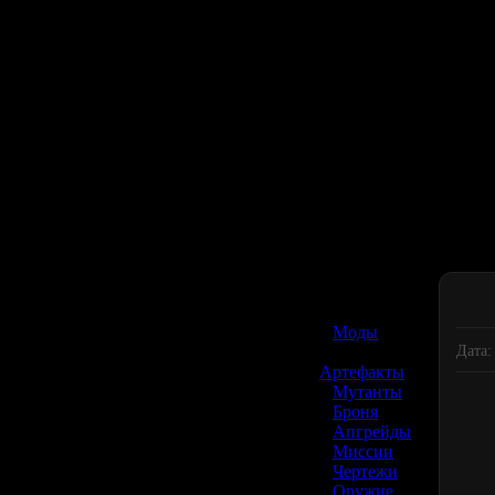
☢️ S.T.A.L.K.E.R. 2
»
Моды
Дата:
»
Артефакты
»
Мутанты
»
Броня
»
Апгрейды
»
Миссии
»
Чертежи
»
Оружие