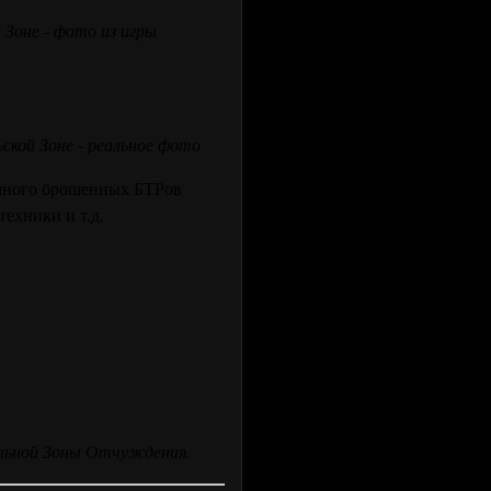
Зоне - фото из игры
ской Зоне - реальное фото
 много брошенных БТРов
ехники и т.д.
еальной Зоны Отчуждения.