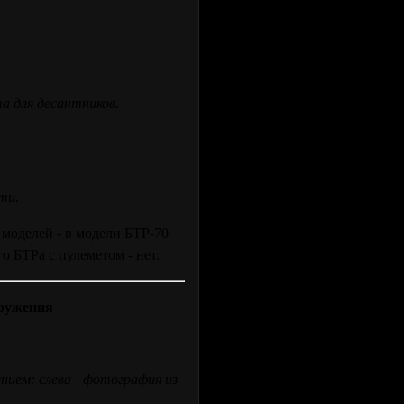
та для десантников.
ти.
 моделей - в модели БТР-70
о БТРа с пулеметом - нет.
ружения
ием: слева - фотография из