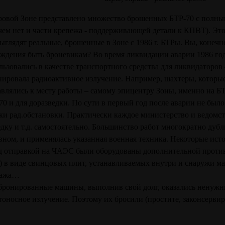
ровой Зоне представлено множество брошенных БТР-70 с полны
чем нет и части крепежа - поддерживающей детали к КПВТ). Это
выглядят реальные, брошенные в Зоне с 1986 г. БТРы. Вы, конечно
ждения быть броневикам? Во время ликвидации аварии 1986 год
льзовались в качестве транспортного средства для ликвидаторов
нировала радиоактивное излучение. Например, шахтеры, которые
авлялись к месту работы – самому эпицентру Зоны, именно на Б
70 и для доразведки. По сути в первый год после аварии не было
ки рад.обстановки. Практически каждое министерство и ведом
едку и т.д. самостоятельно. Большинство работ многократно дубл
вном, и применялась указанная военная техника. Некоторые ист
д отправкой на ЧАЭС были оборудованы дополнительной проти
) в виде свинцовых плит, устанавливаемых внутри и снаружи м
пажа…
бронированные машины, выполнив свой долг, оказались ненужны
тоносное излучение. Поэтому их бросили (простите, законсервир