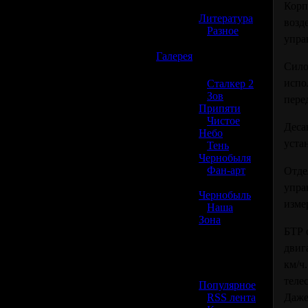
»
Корп
Литература
возд
»
Разное
упра
☢️
Галерея
Сило
испо
»
Сталкер 2
»
Зов
пере
Припяти
»
Чистое
Деса
Небо
уста
»
Тень
Чернобыля
»
Фан-арт
Отде
»
упра
Чернобыль
изме
»
Наша
Зона
БТР 
☢️ Разное
двиг
км/ч
»
теле
Популярное
»
RSS лента
Даже