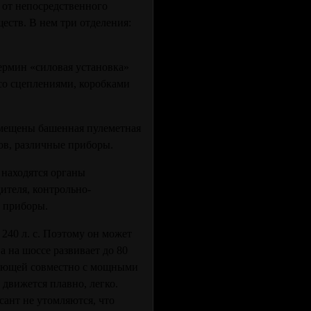
 от непосредственного
еств. В нем три отделения:
ермин «силовая установка»
 со сцеплениями, коробками
змещены башенная пулеметная
тов, различные приборы.
 находятся органы
ителя, контрольно-
и приборы.
240 л. с. Поэтому он может
а на шоссе развивает до 80
тающей совместно с мощными
движется плавно, легко.
сант не утомляются, что