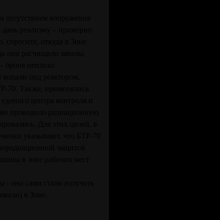
м отсутствием вооружения
 дань реализму – примерно
, спросите, откуда в Зоне
а они расчищали завалы,
 – броня неплохо
 копали под реактором,
ТР-70. Также, применялись
 единого центра контроля и
ство проводило радиационную
ировались. Для этих целей, в
очники указывают, что БТР-70
ворадиационной защитой
ашины в зоне рабочих мест
 - они сами стали излучать
овали) в Зоне.