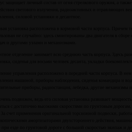
ус защищает личный состав от огня стрелкового оружия, а также
ействия светового излучения, радиоактивных и отравляющих вещ
вления, силовой установки и десантное.
вая установка расположена в кормовой части корпуса. Причем т
льзован не случайно: здесь смонтированы два двигателя в сборе
дач и другими узлами и механизмами.
нтное отделение занимает всю среднюю часть корпуса. Здесь ра
новка, сиденья для восьми человек десанта, укладки боекомплек
ление управления расположено в передней части корпуса. В нем
вления машиной, приборы наблюдения, сиденья командира и вод
рительные приборы, радиостанция, лебедка, другие механизмы 
очень подвижен, ведь его силовая установка развивает мощность 
аться с достаточно высокими скоростями по грунтовым дорогам, 
. За счет применения оригинальной торсионной подвески, рабо
скопическими амортизаторами двухстороннего действия, машина 
 при езде по грунтовой дороге с большой скоростью экипаж и де