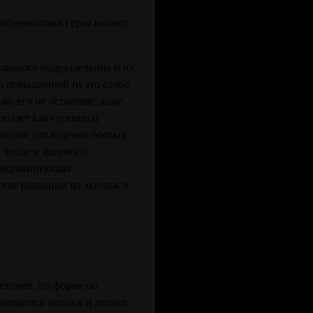
собенностями героя нашего
лкового подразделения и их
о повышенной (и это слабо
ю, его не остановят даже
ползет как гусеница)
танное для ведения боевых
 числе и ядерного.
и экранирующая
твие радиации на экипаж и
етичен, по форме он
мещается экипаж и десант.