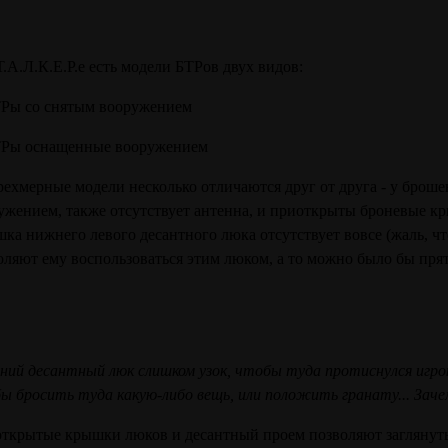
Т.А.Л.К.Е.Р.е есть модели БТРов двух видов:
ТРы со снятым вооружением
ТРы оснащенные вооружением
рехмерные модели несколько отличаются друг от друга - у брош
ужением, также отсутствует антенна, и приоткрыты броневые к
ка нижнего левого десантного люка отсутствует вовсе (жаль, чт
оляют ему воспользоваться этим люком, а то можно было бы прята
ий десантный люк слишком узок, чтобы туда протиснулся игро
ы бросить туда какую-либо вещь, или положить гранату... Заче
ткрытые крышки люков и десантный проем позволяют заглянуть 