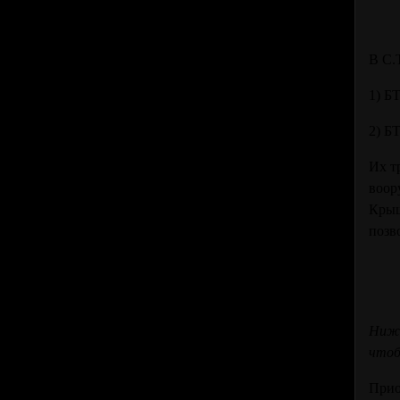
В С.
1) Б
2) Б
Их т
воор
Крыш
позв
Нижн
чтоб
Прио