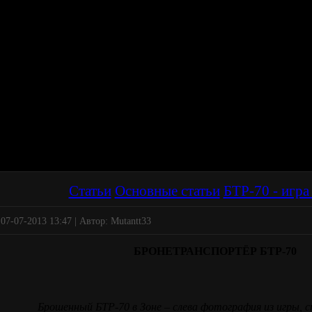
Статьи
Основные статьи
БТР-70 - игра
 07-07-2013 13:47 | Автор: Mutantt33
БРОНЕТРАНСПОРТЁР БТР-70
Брошенный БТР-70 в Зоне – слева фотография из игры, сп