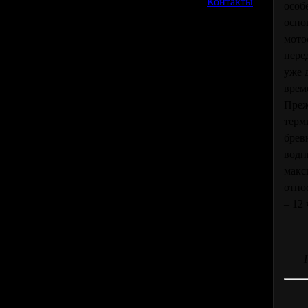
»
Контакты
особ
осно
мото
нере
уже 
врем
Преж
терм
брев
водн
макс
отно
– 12 