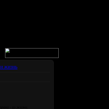
 и жизнь
рава - из жизни.