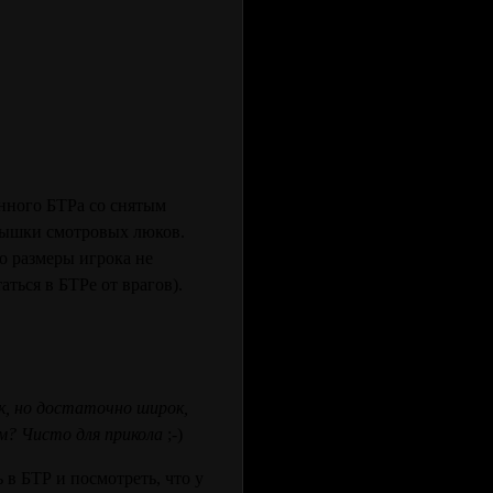
енного БТРа со снятым
рышки смотровых люков.
о размеры игрока не
ться в БТРе от врагов).
к, но достаточно широк,
м? Чисто для прикола
;-)
в БТР и посмотреть, что у