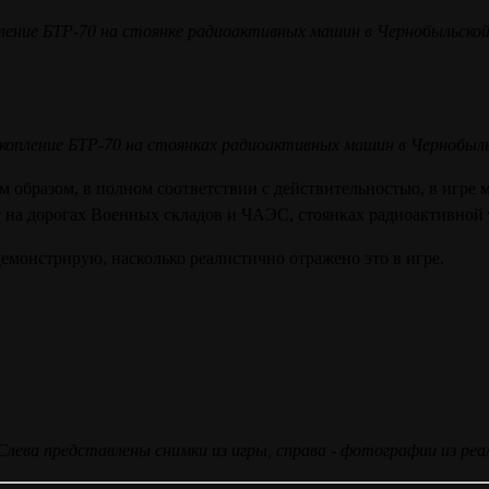
ление БТР-70 на стоянке радиоактивных машин в Чернобыльской 
копление БТР-70 на стоянках радиоактивных машин в Чернобыль
м образом, в полном соответствии с действительностью, в игре
т на дорогах Военных складов и ЧАЭС, стоянках радиоактивной т
емонстрирую, насколько реалистично отражено это в игре.
Слева представлены снимки из игры, справа - фотографии из р