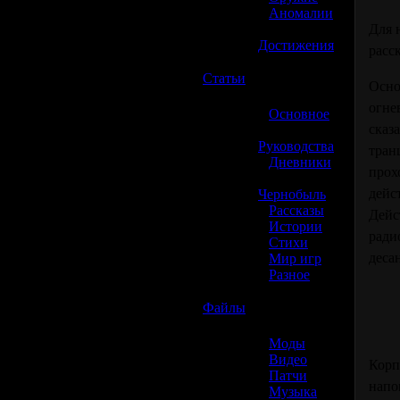
»
Аномалии
»
Для 
Достижения
расск
☢️
Статьи
Осно
огне
»
Основное
сказ
»
Руководства
тран
»
Дневники
прох
»
дейс
Чернобыль
»
Рассказы
Дейс
»
Истории
ради
»
Стихи
деса
»
Мир игр
»
Разное
☢️
Файлы
»
Моды
»
Видео
Корп
»
Патчи
напо
»
Музыка