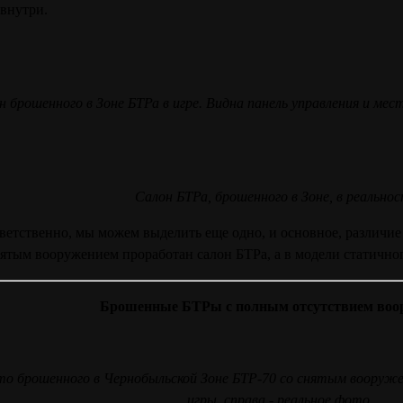
 внутри.
н брошенного в Зоне БТРа в игре. Видна панель управления и мес
Салон БТРа, брошенного в Зоне, в реальнос
ветственно, мы можем выделить еще одно, и основное, различие
нятым вооружением проработан салон БТРа, а в модели статичног
Брошенные БТРы с полным отсутствием воо
о брошенного в Чернобыльской Зоне БТР-70 со снятым вооружен
игры, справа - реальное фото