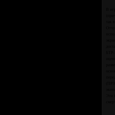
В иг
(при
так 
Отчу
испо
экра
дост
БТР-
оцен
разв
осно
пере
(ПРЗ
эки
Эти 
смер