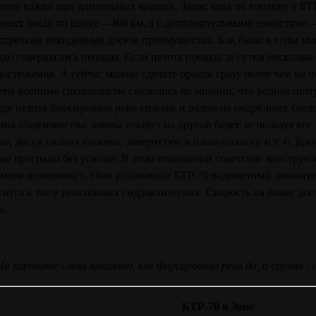
енно важно при длительных маршах. Запас хода по топливу у БТ
вных баках по шоссе – 400 км, а с дополнительными емкостями – 
стрелкам невиданные доселе преимущества. Как было в годы 
дко совершались пешком. Если пехота прошла за сутки несколько
достижение. А сейчас можно сделать бросок сразу более чем на 
ена военные специалисты сходились во мнении, что водная прегр
де пехота форсировала реки сплошь и рядом на подручных средс
ина общеизвестна: воины плывут на другой берег, используя все, 
но, доску, охапку соломы, завернутую в плащ-палатку, и т. п. Бр
ые преграды без усилий. В этом отношении советские конструкт
имум возможного. Они установили БТР-70 водометный движител
сится к типу реактивных гидравлических. Скорость на плаву дости
ч.
На картинке слева показано, как форсировали реки до, а справа -
БТР-70 в Зоне