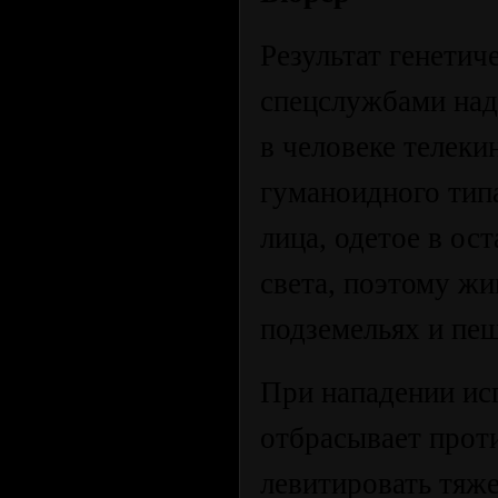
Результат генети
спецслужбами над
в человеке телек
гуманоидного тип
лица, одетое в ос
света, поэтому жи
подземельях и пещ
При нападении ис
отбрасывает проти
левитировать тяж