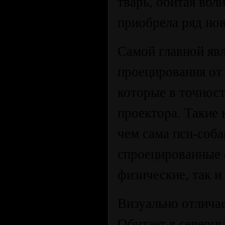
тварь, обитая вбл
приобрела ряд но
Самой главной яв
проецирования от
которые в точнос
проектора. Такие
чем сама пси-соба
спроецированные 
физические, так и
Визуально отличае
Обитает в северны