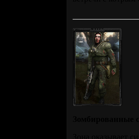
Зомбированные 
Зона оказывает си