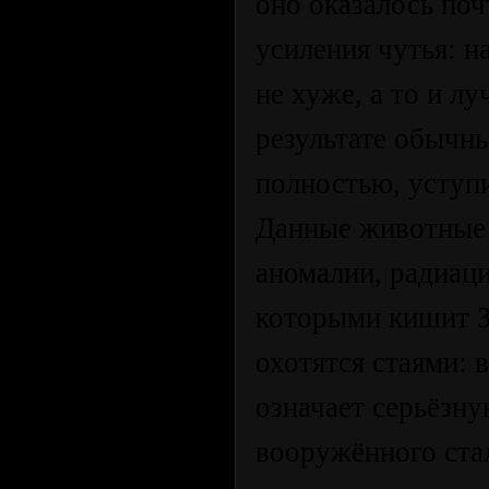
оно оказалось по
усиления чутья: 
не хуже, а то и л
результате обычны
полностью, уступи
Данные животные 
аномалии, радиац
которыми кишит Зо
охотятся стаями: 
означает серьёзн
вооружённого ста