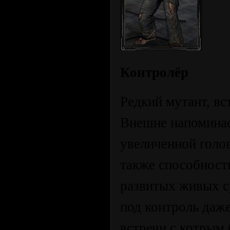
Контролёр
Редкий мутант, вс
Внешне напоминае
увеличенной голо
также способност
развитых живых с
под контроль даж
встречи с котрым