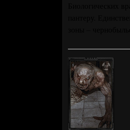
Биологических вр
пантеру. Единств
зоны – чернобыльс