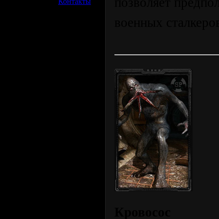
позволяет предпо
»
Контакты
военных сталкеро
Кровосос