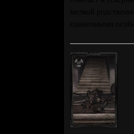
мелкой родственно
единичными особ