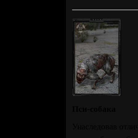
Пси-собака
Унаследовав отли