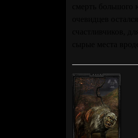
смерть большого к
очевидцев остался
счастливчиков, д
сырые места вроде