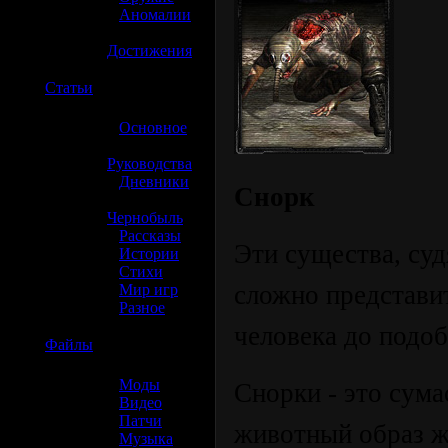
»
Аномалии
»
Достижения
☢️
Статьи
»
Основное
»
Руководства
»
Дневники
Снорк
»
Чернобыль
»
Рассказы
Эти существа, суд
»
Истории
»
Стихи
сложно представит
»
Мир игр
»
Разное
человека до подоб
☢️
Файлы
»
Моды
Снорки - это сум
»
Видео
»
Патчи
животный образ жи
»
Музыка