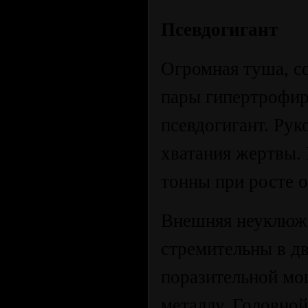
Псевдогигант
Огромная туша, с
пары гипертрофир
псевдогигант. Рук
хватания жертвы. 
тонны при росте о
Внешняя неуклюже
стремительны в д
поразительной мо
металлу. Головно