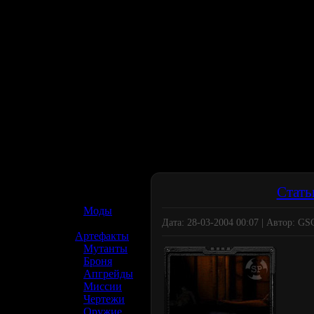
☢️ S.T.A.L.K.E.R. 2
Стать
»
Моды
Дата: 28-03-2004 00:07 | Автор: G
»
Артефакты
»
Мутанты
»
Броня
»
Апгрейды
»
Миссии
»
Чертежи
»
Оружие