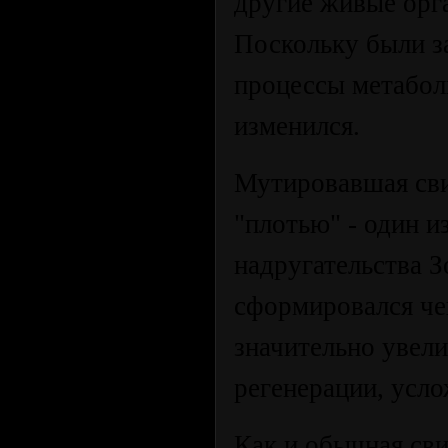
другие живые орг
Поскольку были з
процессы метабол
изменился.
Мутировавшая сви
"плотью" - один 
надругательства З
сформировался че
значительно увели
регенерации, усло
Как и обычная сви