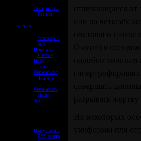
»
отличающиеся от 
Литература
»
Разное
они на четырёх ко
☢️
Галерея
постоянно нюхая е
»
Сталкер 2
»
Зов
Охотятся осторожн
Припяти
»
Чистое
подобно хищным 
Небо
»
Тень
гипертрофирован
Чернобыля
»
Фан-арт
»
совершать длинны
Чернобыль
»
Наша
разрывать жертву 
Зона
☢️ Разное
На некоторых осо
»
униформы или отд
Популярное
»
RSS лента