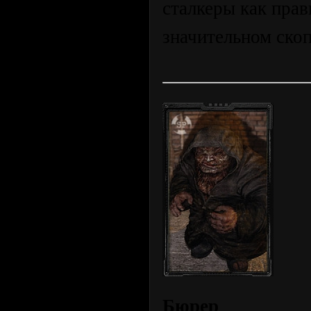
сталкеры как прав
значительном скоп
Бюрер