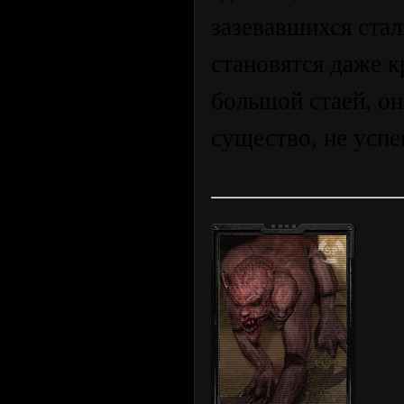
зазевавшихся ста
становятся даже 
большой стаей, он
существо, не успе