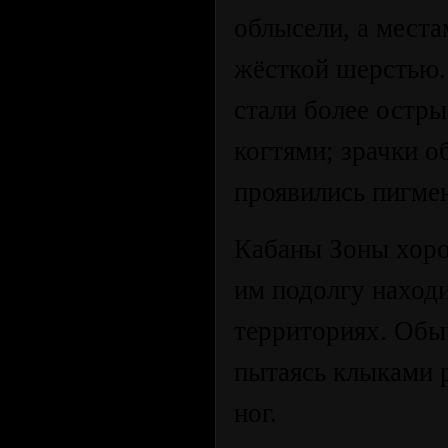
облысели, а места
жёсткой шерстью.
стали более остры
когтями; зрачки о
проявились пигме
Кабаны Зоны хоро
им подолгу находи
территориях. Обыч
пытаясь клыками р
ног.