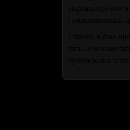
вырвать оружие из
гравитационный и
Главное в бою пр
дать себя вымотат
приближаясь вплот
Продолжая пользоваться сайтом, вы соглашаетесь с использован
просмотра посетителям младше 18 лет. Организация GSC 
Использование материалов сайта возможно 