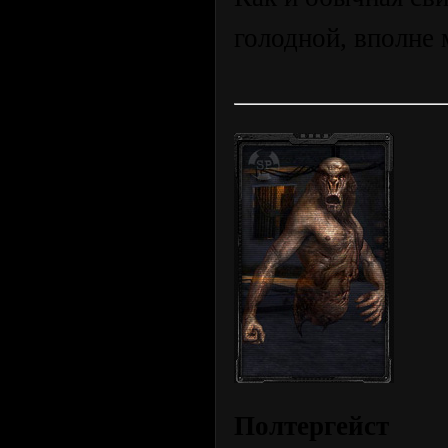
голодной, вполне 
Полтергейст