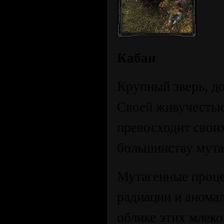
Кабан
Крупный зверь, д
Своей живучестью
превосходит своих
большинству мута
Мутагенные проце
радиации и аномал
облике этих млек