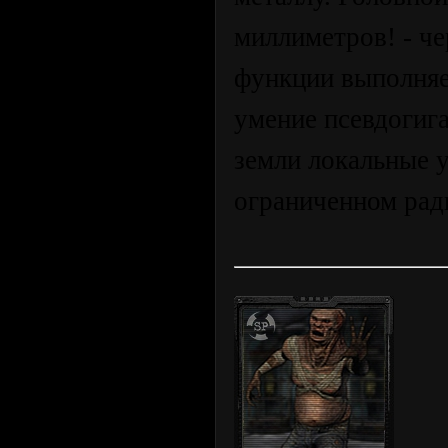
миллиметров! - че
функции выполняе
умение псевдогиг
земли локальные 
ограниченном рад