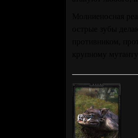
Молниеносная реа
острые зубы дела
противником, прот
крупному мутанту