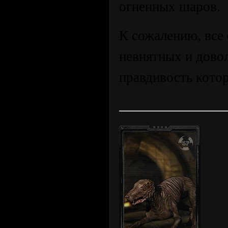
огненных шаров.
К сожалению, все 
невнятных и дово
правдивость кото