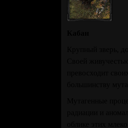
Кабан
Крупный зверь, д
Своей живучестью
превосходит своих
большинству мута
Мутагенные проце
радиации и аномал
облике этих млек