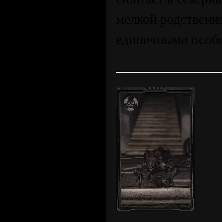
мелкой родственно
единичными особ