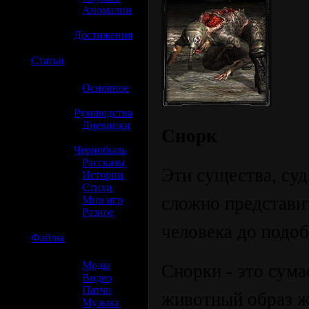
»
Аномалии
»
Достижения
☢️
Статьи
»
Основное
»
Руководства
»
Дневники
Снорк
»
Чернобыль
»
Рассказы
Эти существа, суд
»
Истории
»
Стихи
сложно представит
»
Мир игр
»
Разное
человека до подоб
☢️
Файлы
»
Моды
Снорки - это сум
»
Видео
»
Патчи
животный образ жи
»
Музыка