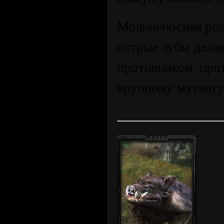
Молниеносная реа
острые зубы дела
противником, прот
крупному мутанту