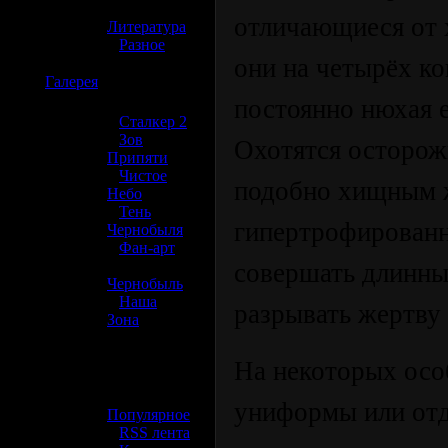
»
отличающиеся от 
Литература
»
Разное
они на четырёх ко
☢️
Галерея
постоянно нюхая е
»
Сталкер 2
»
Зов
Охотятся осторожн
Припяти
»
Чистое
подобно хищным 
Небо
»
Тень
гипертрофирован
Чернобыля
»
Фан-арт
»
совершать длинны
Чернобыль
»
Наша
разрывать жертву 
Зона
☢️ Разное
На некоторых осо
»
униформы или отд
Популярное
»
RSS лента