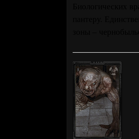
Биологических вр
пантеру. Единств
зоны – чернобыльс