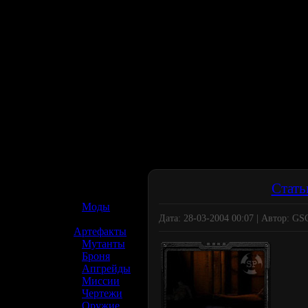
☢️ S.T.A.L.K.E.R. 2
Стать
»
Моды
Дата: 28-03-2004 00:07 | Автор: G
»
Артефакты
»
Мутанты
»
Броня
»
Апгрейды
»
Миссии
»
Чертежи
»
Оружие