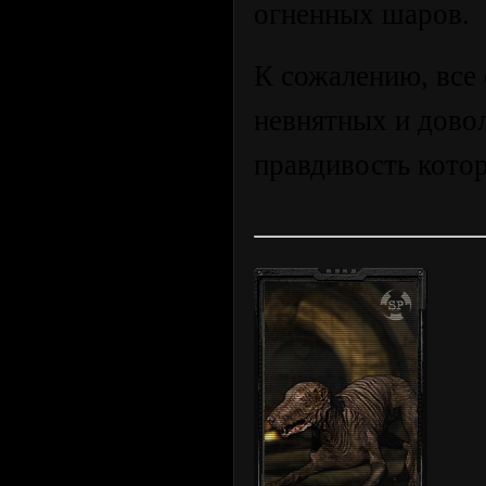
огненных шаров.
К сожалению, все 
невнятных и дово
правдивость кото