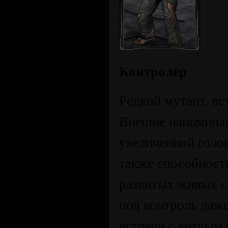
Контролёр
Редкий мутант, вс
Внешне напоминае
увеличенной голо
также способност
развитых живых с
под контроль даж
встречи с котрым