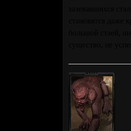
зазевавшихся ста
становятся даже 
большой стаей, он
существо, не успе