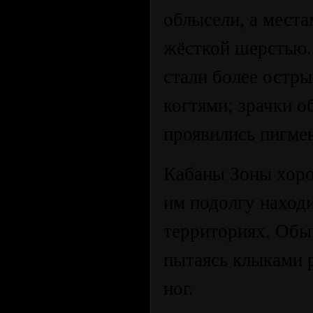
облысели, а места
жёсткой шерстью.
стали более остры
когтями; зрачки о
проявились пигме
Кабаны Зоны хоро
им подолгу находи
территориях. Обыч
пытаясь клыками р
ног.