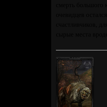
смерть большого к
очевидцев остался
счастливчиков, д
сырые места вроде