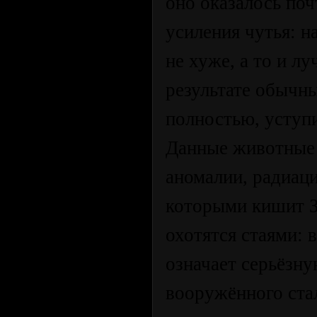
оно оказалось по
усиления чутья: 
не хуже, а то и л
результате обычны
полностью, уступи
Данные животные 
аномалии, радиац
которыми кишит Зо
охотятся стаями: 
означает серьёзн
вооружённого ста