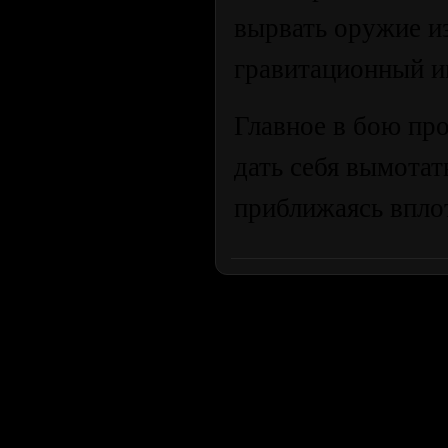
вырвать оружие из
гравитационный и
Главное в бою пр
дать себя вымотат
приближаясь вплот
Продолжая пользоваться сайтом, вы соглашаетесь с использован
просмотра посетителям младше 18 лет. Организация GSC 
Использование материалов сайта возможно 