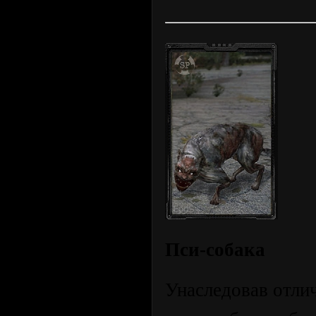
Пси-собака
Унаследовав отли