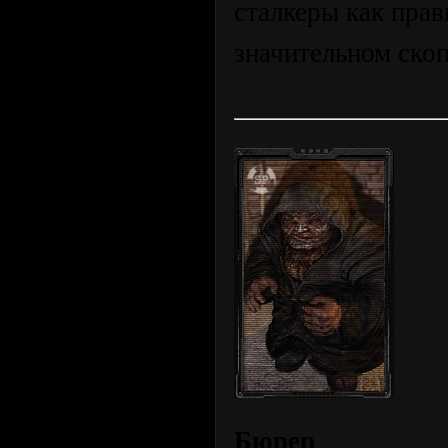
сталкеры как прав
значительном скоп
Бюрер