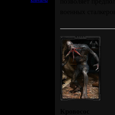
позволяет предпо
»
Контакты
военных сталкеро
Кровосос