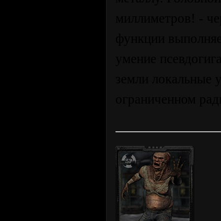
миллиметров! - че
функции выполняе
умение псевдогиг
земли локальные 
ограниченном рад