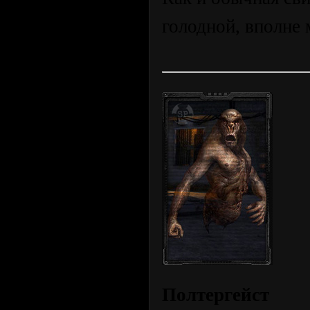
голодной, вполне 
Полтергейст