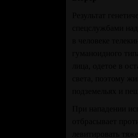
Результат генети
спецслужбами над
в человеке телек
гуманоидного тип
лица, одетое в ос
света, поэтому жи
подземельях и пещ
При нападении ис
отбрасывает проти
левитировать тяж