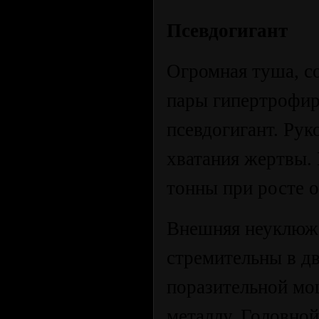
Псевдогигант
Огромная туша, с
пары гипертрофир
псевдогигант. Рук
хватания жертвы. 
тонны при росте о
Внешняя неуклюже
стремительны в д
поразительной мо
металлу. Головно