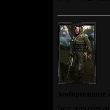
Зомбированные 
Зона оказывает си