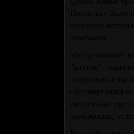
другие живые орг
Поскольку были з
процессы метабол
изменился.
Мутировавшая сви
"плотью" - один 
надругательства З
сформировался че
значительно увели
регенерации, усло
Как и обычная сви