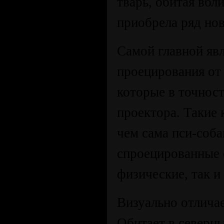
тварь, обитая вбл
приобрела ряд но
Самой главной яв
проецирования от
которые в точнос
проектора. Такие
чем сама пси-соба
спроецированные 
физические, так и
Визуально отличае
Обитает в северны