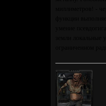
миллиметров! - че
функции выполняе
умение псевдогиг
земли локальные 
ограниченном рад