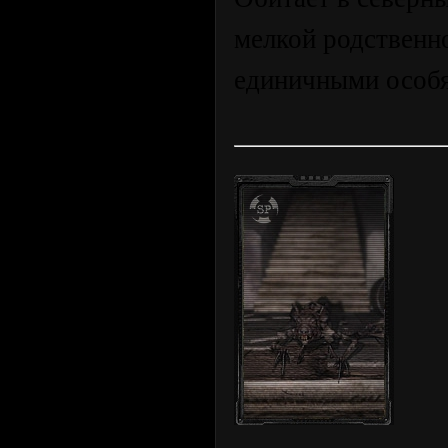
мелкой родственно
единичными особ