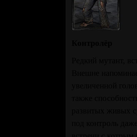
Контролёр
Редкий мутант, вс
Внешне напоминае
увеличенной голо
также способност
развитых живых с
под контроль даж
встречи с котрым