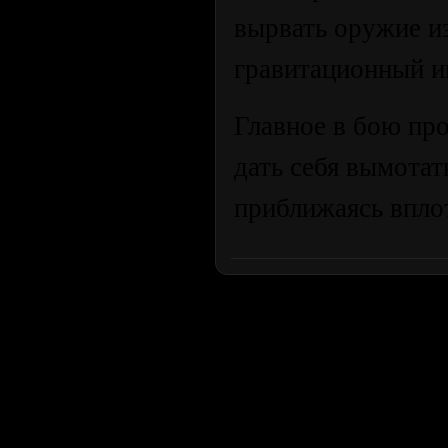
вырвать оружие из
гравитационный и
Главное в бою пр
дать себя вымотат
приближаясь вплот
Продолжая пользоваться сайтом, вы соглашаетесь с использован
просмотра посетителям младше 18 лет. Организация GSC 
Использование материалов сайта возможно 