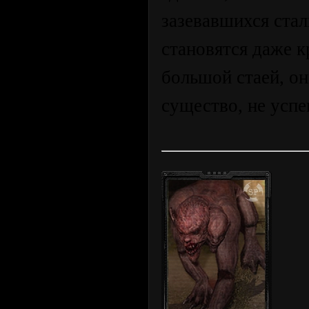
зазевавшихся ста
становятся даже 
большой стаей, он
существо, не успе