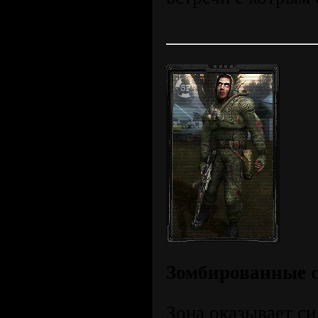
Зомбированные 
Зона оказывает си