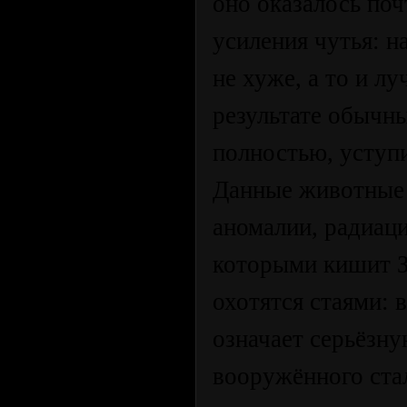
оно оказалось по
усиления чутья: 
не хуже, а то и л
результате обычны
полностью, уступи
Данные животные 
аномалии, радиац
которыми кишит Зо
охотятся стаями: 
означает серьёзн
вооружённого ста