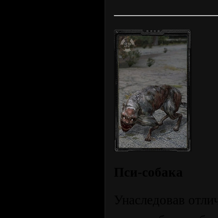
Пси-собака
Унаследовав отли