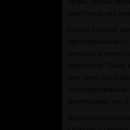
тварь, обитая вбл
приобрела ряд но
Самой главной яв
проецирования от
которые в точнос
проектора. Такие
чем сама пси-соба
спроецированные 
физические, так и
Визуально отличае
Обитает в северны