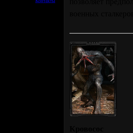
позволяет предпо
»
Контакты
военных сталкеро
Кровосос