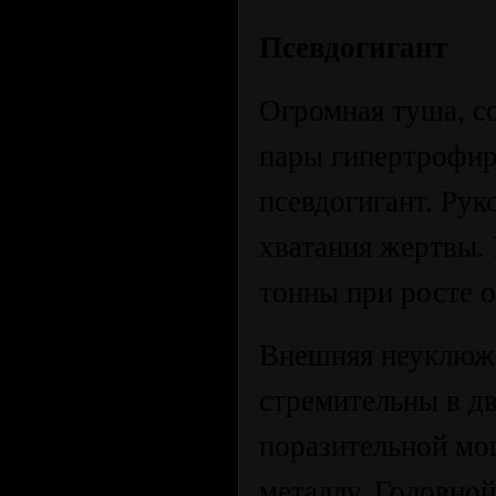
Псевдогигант
Огромная туша, с
пары гипертрофир
псевдогигант. Рук
хватания жертвы. 
тонны при росте о
Внешняя неуклюже
стремительны в д
поразительной мо
металлу. Головно