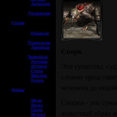
»
Аномалии
»
Достижения
☢️
Статьи
»
Основное
»
Руководства
»
Дневники
Снорк
»
Чернобыль
»
Рассказы
Эти существа, суд
»
Истории
»
Стихи
сложно представит
»
Мир игр
»
Разное
человека до подоб
☢️
Файлы
»
Моды
Снорки - это сум
»
Видео
»
Патчи
животный образ жи
»
Музыка