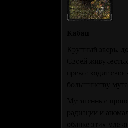
Кабан
Крупный зверь, д
Своей живучестью
превосходит своих
большинству мута
Мутагенные проце
радиации и аномал
облике этих млек