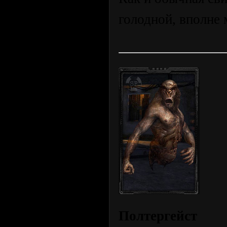
голодной, вполне 
Полтергейст