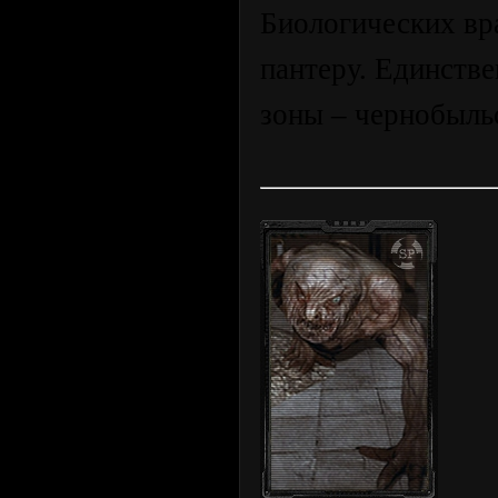
Биологических вр
пантеру. Единств
зоны – чернобыльс