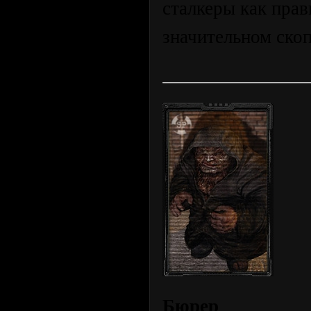
сталкеры как прав
значительном скоп
Бюрер