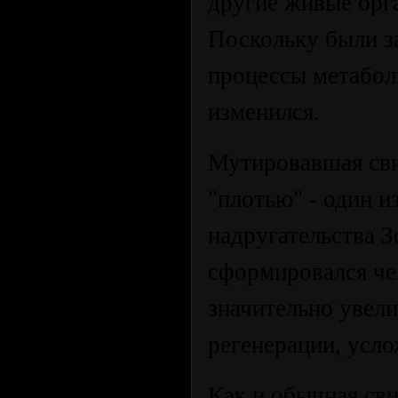
другие живые орг
Поскольку были з
процессы метабол
изменился.
Мутировавшая сви
"плотью" - один 
надругательства З
сформировался че
значительно увели
регенерации, усло
Как и обычная сви