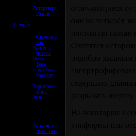
»
отличающиеся от 
Литература
»
Разное
они на четырёх ко
☢️
Галерея
постоянно нюхая е
»
Сталкер 2
»
Зов
Охотятся осторожн
Припяти
»
Чистое
подобно хищным 
Небо
»
Тень
гипертрофирован
Чернобыля
»
Фан-арт
»
совершать длинны
Чернобыль
»
Наша
разрывать жертву 
Зона
☢️ Разное
На некоторых осо
»
униформы или отд
Популярное
»
RSS лента