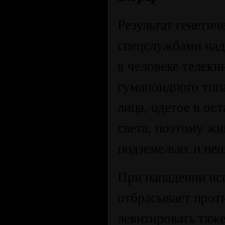
Результат генети
спецслужбами над
в человеке телек
гуманоидного тип
лица, одетое в ос
света, поэтому жи
подземельях и пещ
При нападении ис
отбрасывает проти
левитировать тяж