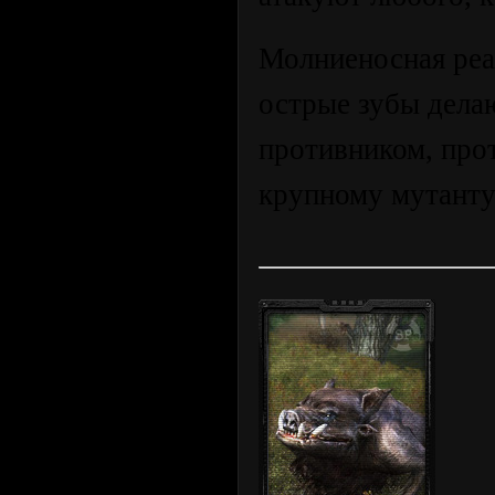
Молниеносная реа
острые зубы дела
противником, прот
крупному мутанту