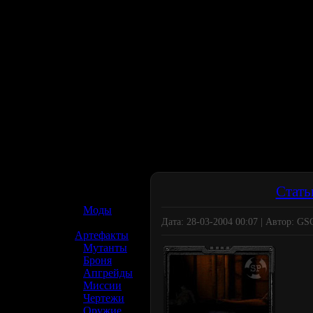
☢️ S.T.A.L.K.E.R. 2
Стать
»
Моды
Дата: 28-03-2004 00:07 | Автор: G
»
Артефакты
»
Мутанты
»
Броня
»
Апгрейды
»
Миссии
»
Чертежи
»
Оружие