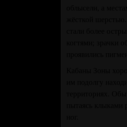
облысели, а места
жёсткой шерстью.
стали более остры
когтями; зрачки о
проявились пигме
Кабаны Зоны хоро
им подолгу находи
территориях. Обыч
пытаясь клыками р
ног.