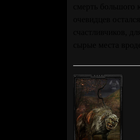
смерть большого к
очевидцев остался
счастливчиков, д
сырые места вроде