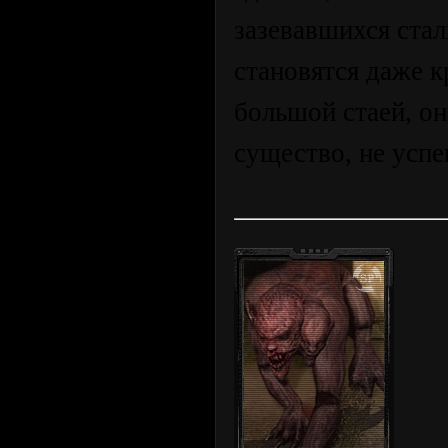
зазевавшихся ста
становятся даже 
большой стаей, он
существо, не успе