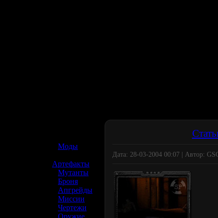
☢️ S.T.A.L.K.E.R. 2
Стать
»
Моды
Дата: 28-03-2004 00:07 | Автор: G
»
Артефакты
»
Мутанты
»
Броня
»
Апгрейды
»
Миссии
»
Чертежи
»
Оружие