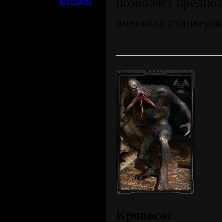
позволяет предпо
»
Контакты
военных сталкеро
Кровосос