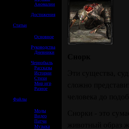
»
Аномалии
»
Достижения
☢️
Статьи
»
Основное
»
Руководства
»
Дневники
Снорк
»
Чернобыль
»
Рассказы
Эти существа, суд
»
Истории
»
Стихи
сложно представит
»
Мир игр
»
Разное
человека до подоб
☢️
Файлы
»
Моды
Снорки - это сум
»
Видео
»
Патчи
животный образ жи
»
Музыка