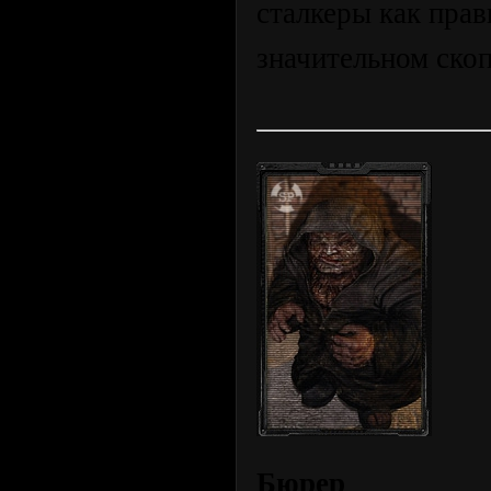
сталкеры как прав
значительном скоп
Бюрер