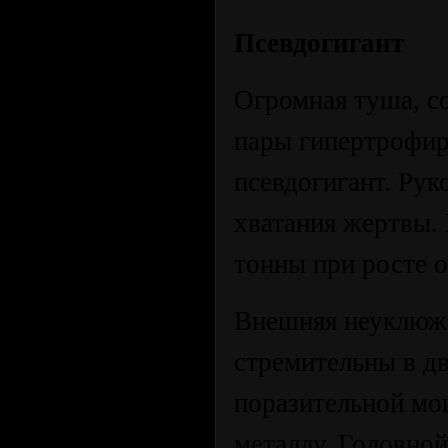
Псевдогигант
Огромная туша, с
пары гипертрофир
псевдогигант. Рук
хватания жертвы. 
тонны при росте о
Внешняя неуклюже
стремительны в д
поразительной мо
металлу. Головно