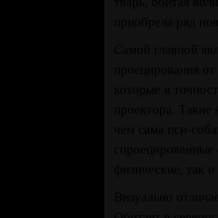
тварь, обитая вбл
приобрела ряд но
Самой главной яв
проецирования от
которые в точнос
проектора. Такие
чем сама пси-соба
спроецированные 
физические, так и
Визуально отличае
Обитает в северны