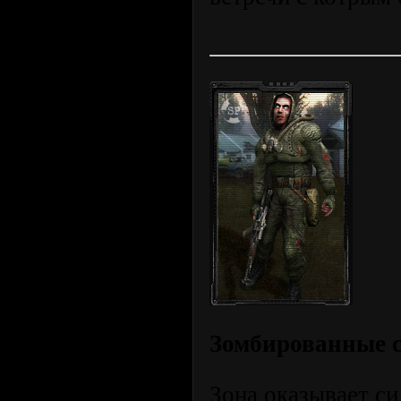
Зомбированные 
Зона оказывает си