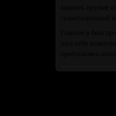
вырвать оружие из
гравитационный и
Главное в бою пр
дать себя вымотат
приближаясь вплот
Продолжая пользоваться сайтом, вы соглашаетесь с использован
просмотра посетителям младше 18 лет. Организация GSC 
Использование материалов сайта возможно 