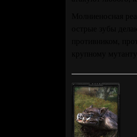
Молниеносная реа
острые зубы дела
противником, прот
крупному мутанту