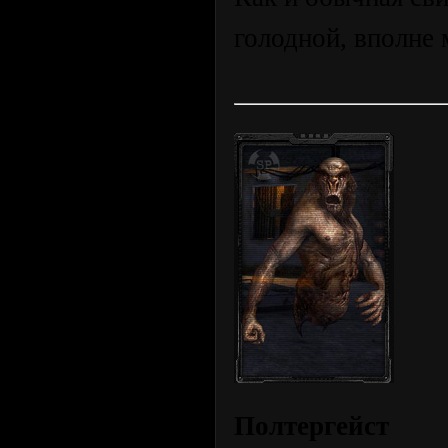
голодной, вполне 
Полтергейст