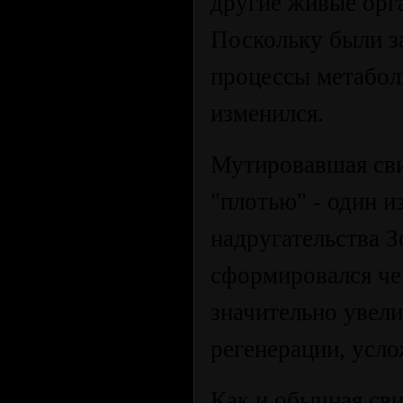
другие живые орг
Поскольку были з
процессы метабол
изменился.
Мутировавшая сви
"плотью" - один 
надругательства З
сформировался че
значительно увели
регенерации, усло
Как и обычная сви