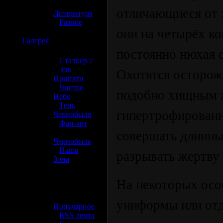
»
отличающиеся от 
Литература
»
Разное
они на четырёх ко
☢️
Галерея
постоянно нюхая е
»
Сталкер 2
»
Зов
Охотятся осторожн
Припяти
»
Чистое
подобно хищным 
Небо
»
Тень
гипертрофирован
Чернобыля
»
Фан-арт
»
совершать длинны
Чернобыль
»
Наша
разрывать жертву 
Зона
☢️ Разное
На некоторых осо
»
униформы или отд
Популярное
»
RSS лента