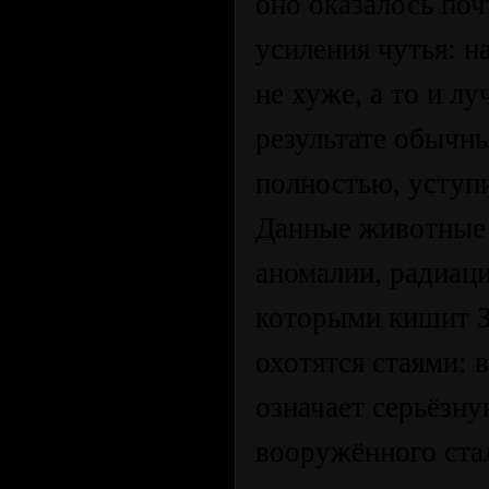
оно оказалось по
усиления чутья: 
не хуже, а то и л
результате обычны
полностью, уступи
Данные животные 
аномалии, радиац
которыми кишит Зо
охотятся стаями: 
означает серьёзн
вооружённого ста