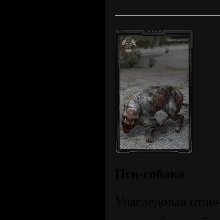
Пси-собака
Унаследовав отли