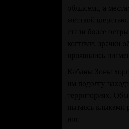
облысели, а места
жёсткой шерстью.
стали более остры
когтями; зрачки о
проявились пигме
Кабаны Зоны хоро
им подолгу находи
территориях. Обыч
пытаясь клыками р
ног.