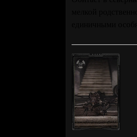
мелкой родственно
единичными особ