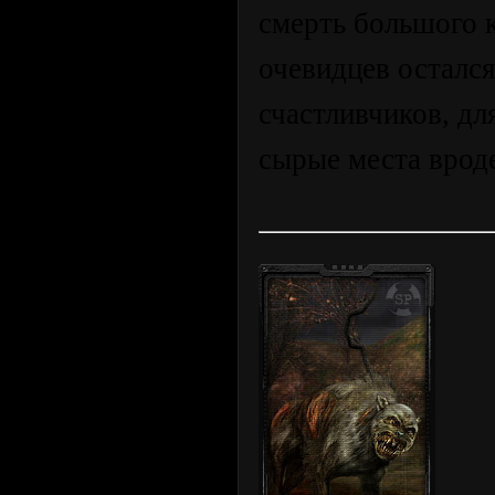
смерть большого к
очевидцев остался
счастливчиков, д
сырые места вроде