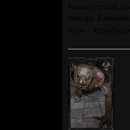
Биологических вр
пантеру. Единств
зоны – чернобыльс