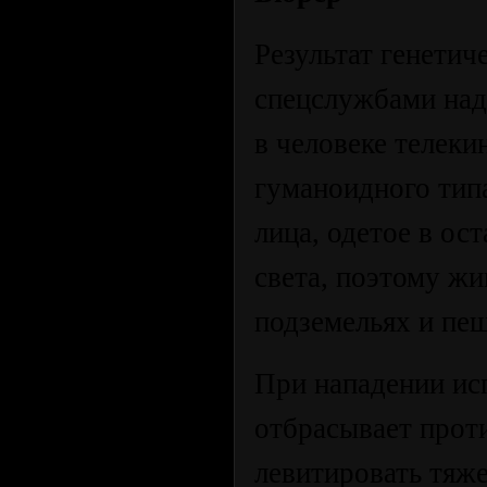
Результат генети
спецслужбами над
в человеке телек
гуманоидного тип
лица, одетое в ос
света, поэтому жи
подземельях и пещ
При нападении ис
отбрасывает проти
левитировать тяж