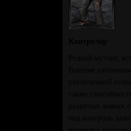
Контролёр
Редкий мутант, вс
Внешне напоминае
увеличенной голо
также способност
развитых живых с
под контроль даж
встречи с котрым