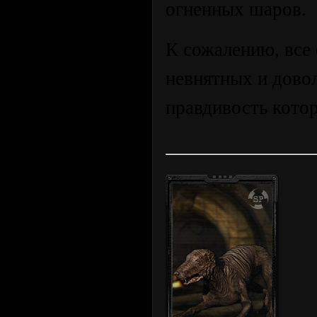
огненных шаров.
К сожалению, все 
невнятных и дово
правдивость кото