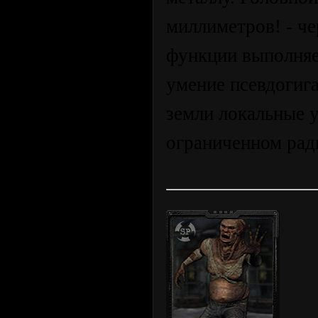
миллиметров! - че
функции выполняе
умение псевдогиг
земли локальные 
ограниченном рад