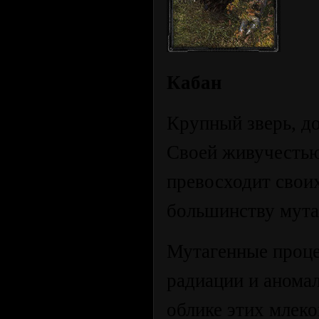
Кабан
Крупный зверь, д
Своей живучестью
превосходит своих
большинству мута
Мутагенные проце
радиации и аномал
облике этих млек