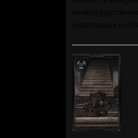
мелкой родственно
единичными особ