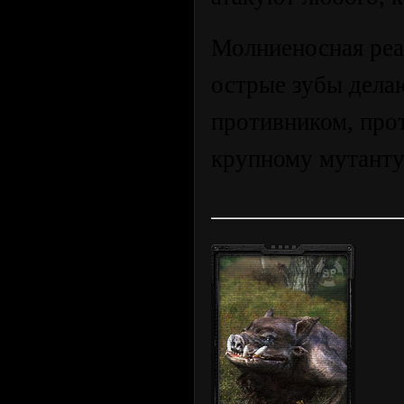
Молниеносная реа
острые зубы дела
противником, прот
крупному мутанту