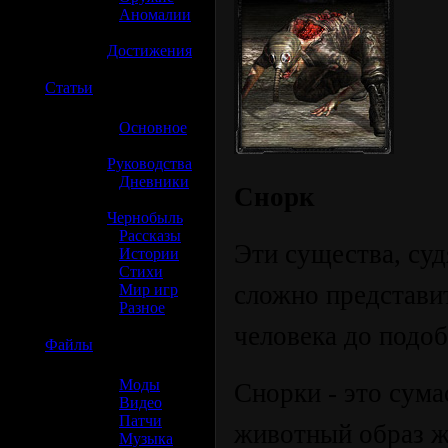
»
Аномалии
»
Достижения
☢️
Статьи
»
Основное
»
Руководства
»
Дневники
Снорк
»
Чернобыль
»
Рассказы
Эти существа, суд
»
Истории
»
Стихи
сложно представит
»
Мир игр
»
Разное
человека до подоб
☢️
Файлы
»
Моды
Снорки - это сум
»
Видео
»
Патчи
животный образ жи
»
Музыка