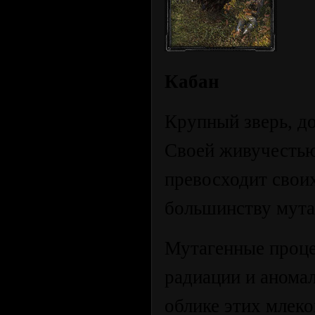
Кабан
Крупный зверь, д
Своей живучестью
превосходит своих
большинству мута
Мутагенные проце
радиации и аномал
облике этих млек