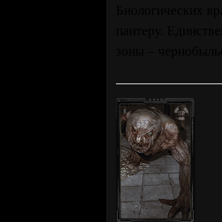
Биологических вр
пантеру. Единств
зоны – чернобыльс