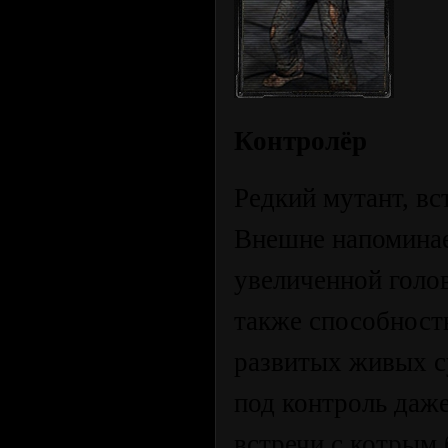
Контролёр
Редкий мутант, вс
Внешне напоминае
увеличенной голо
также способност
развитых живых с
под контроль даж
встречи с котрым