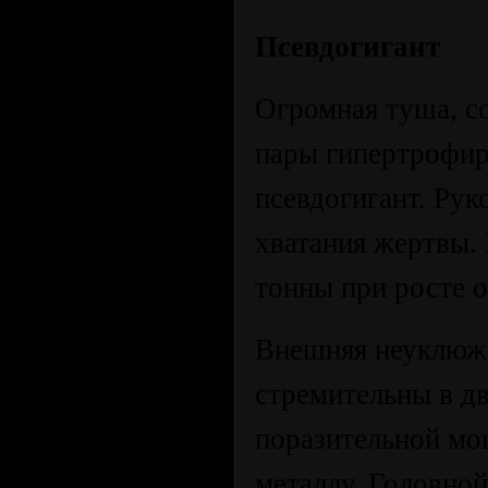
Псевдогигант
Огромная туша, с
пары гипертрофир
псевдогигант. Рук
хватания жертвы. 
тонны при росте о
Внешняя неуклюже
стремительны в д
поразительной мо
металлу. Головно