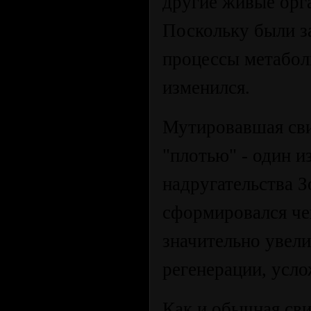
другие живые орг
Поскольку были з
процессы метабол
изменился.
Мутировавшая сви
"плотью" - один 
надругательства З
сформировался че
значительно увели
регенерации, усло
Как и обычная сви