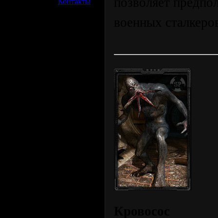
позволяет предпо
»
Контакты
военных сталкеро
Кровосос