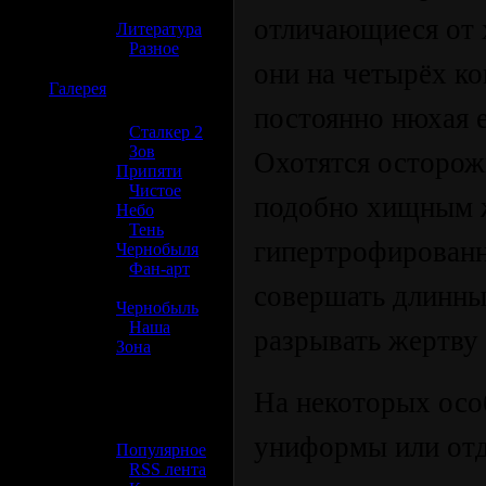
»
отличающиеся от 
Литература
»
Разное
они на четырёх ко
☢️
Галерея
постоянно нюхая е
»
Сталкер 2
»
Зов
Охотятся осторожн
Припяти
»
Чистое
подобно хищным 
Небо
»
Тень
гипертрофирован
Чернобыля
»
Фан-арт
»
совершать длинны
Чернобыль
»
Наша
разрывать жертву 
Зона
☢️ Разное
На некоторых осо
»
униформы или отд
Популярное
»
RSS лента