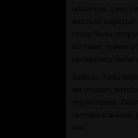
облысели, а места
жёсткой шерстью.
стали более остры
когтями; зрачки о
проявились пигме
Кабаны Зоны хоро
им подолгу находи
территориях. Обыч
пытаясь клыками р
ног.