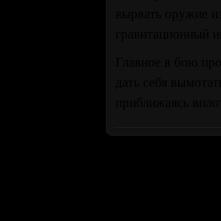
вырвать оружие из
гравитационный и
Главное в бою пр
дать себя вымотат
приближаясь вплот
Продолжая пользоваться сайтом, вы соглашаетесь с использован
просмотра посетителям младше 18 лет. Организация GSC 
Использование материалов сайта возможно 