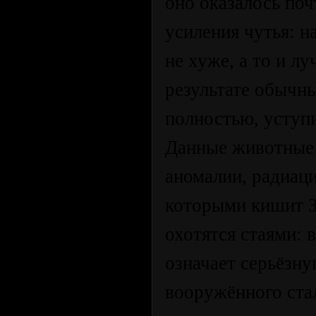
оно оказалось по
усиления чутья: 
не хуже, а то и л
результате обычны
полностью, уступи
Данные животные 
аномалии, радиац
которыми кишит Зо
охотятся стаями: 
означает серьёзн
вооружённого ста