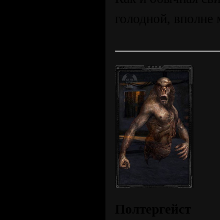
голодной, вполне 
Полтергейст