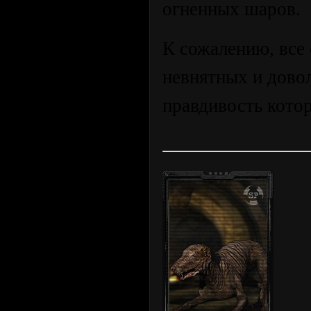
огненных шаров.
К сожалению, все 
невнятных и дово
правдивость кото