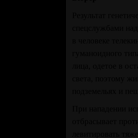
Результат генети
спецслужбами над
в человеке телек
гуманоидного тип
лица, одетое в ос
света, поэтому жи
подземельях и пещ
При нападении ис
отбрасывает проти
левитировать тяж