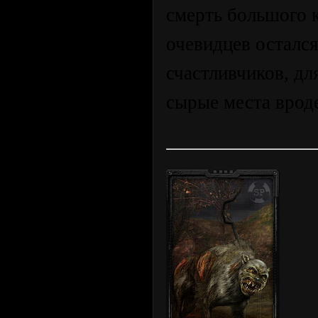
смерть большого к
очевидцев остался
счастливчиков, д
сырые места вроде