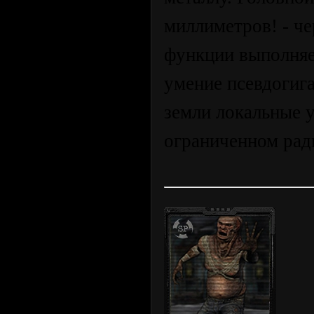
миллиметров! - че
функции выполняе
умение псевдогиг
земли локальные 
ограниченном рад