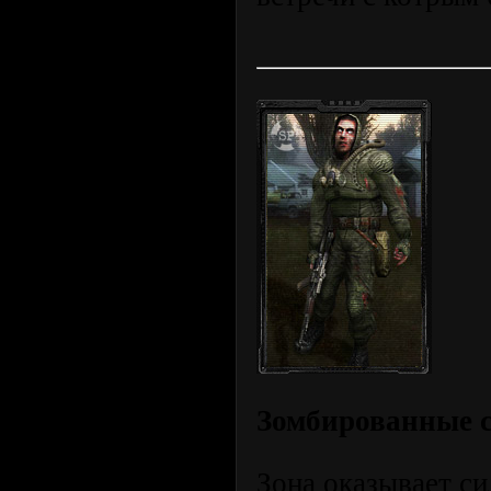
Зомбированные 
Зона оказывает си