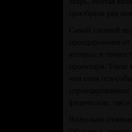
тварь, обитая вбл
приобрела ряд но
Самой главной яв
проецирования от
которые в точнос
проектора. Такие
чем сама пси-соба
спроецированные 
физические, так и
Визуально отличае
Обитает в северны