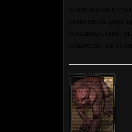
зазевавшихся ста
становятся даже 
большой стаей, он
существо, не успе