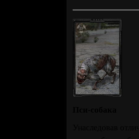
Пси-собака
Унаследовав отли