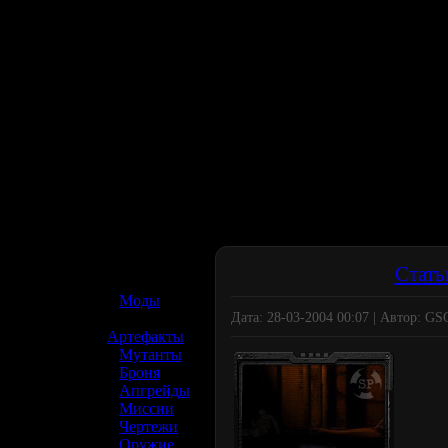
☢️ S.T.A.L.K.E.R. 2
Стать
»
Моды
Дата: 28-03-2004 00:07 | Автор: G
»
Артефакты
»
Мутанты
»
Броня
»
Апгрейды
»
Миссии
»
Чертежи
»
Оружие