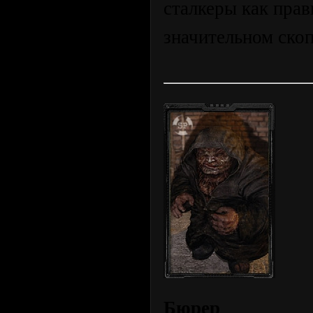
сталкеры как прав
значительном скоп
Бюрер