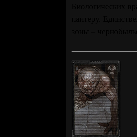
Биологических вр
пантеру. Единств
зоны – чернобыльс