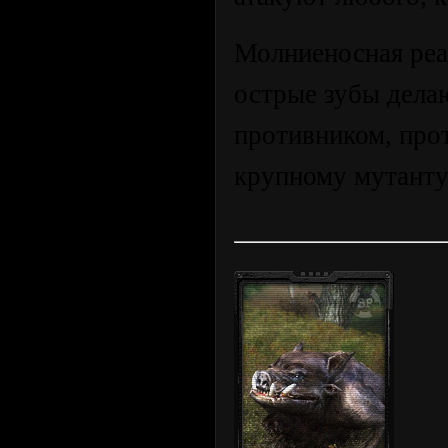
Молниеносная реа
острые зубы дела
противником, прот
крупному мутанту