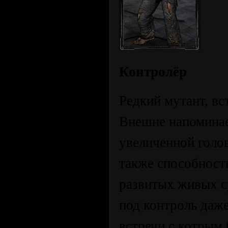
Контролёр
Редкий мутант, вс
Внешне напоминае
увеличенной голо
также способност
развитых живых с
под контроль даж
встречи с котрым