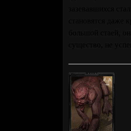
зазевавшихся ста
становятся даже 
большой стаей, он
существо, не успе