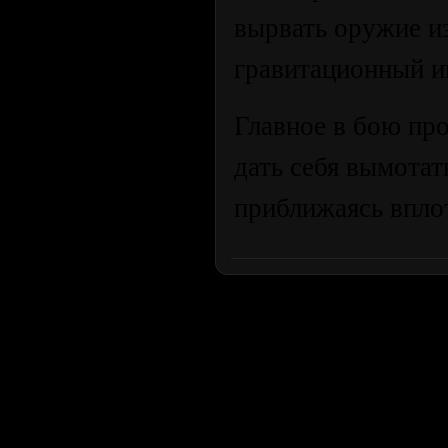
вырвать оружие из
гравитационный и
Главное в бою пр
дать себя вымотат
приближаясь вплот
Продолжая пользоваться сайтом, вы соглашаетесь с использован
просмотра посетителям младше 18 лет. Организация GSC 
Использование материалов сайта возможно 