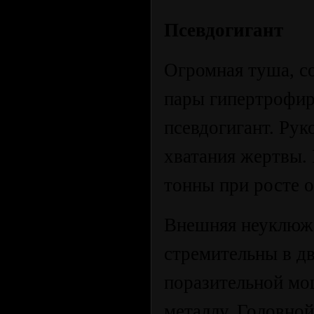
Псевдогигант
Огромная туша, с
пары гипертрофир
псевдогигант. Рук
хватания жертвы. 
тонны при росте о
Внешняя неуклюже
стремительны в д
поразительной мо
металлу. Головно