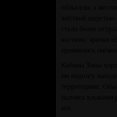
облысели, а места
жёсткой шерстью.
стали более остры
когтями; зрачки о
проявились пигме
Кабаны Зоны хоро
им подолгу находи
территориях. Обыч
пытаясь клыками р
ног.