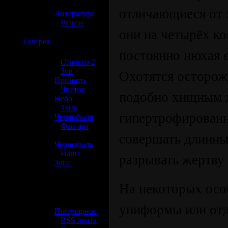
»
отличающиеся от 
Литература
»
Разное
они на четырёх ко
☢️
Галерея
постоянно нюхая е
»
Сталкер 2
»
Зов
Охотятся осторожн
Припяти
»
Чистое
подобно хищным 
Небо
»
Тень
гипертрофирован
Чернобыля
»
Фан-арт
»
совершать длинны
Чернобыль
»
Наша
разрывать жертву 
Зона
☢️ Разное
На некоторых осо
»
униформы или отд
Популярное
»
RSS лента