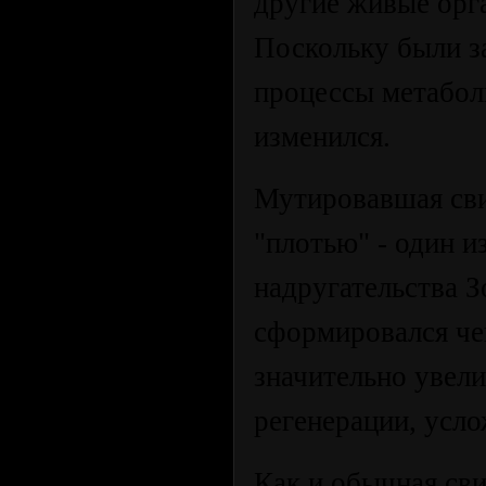
другие живые орг
Поскольку были з
процессы метабол
изменился.
Мутировавшая сви
"плотью" - один 
надругательства З
сформировался че
значительно увели
регенерации, усло
Как и обычная сви