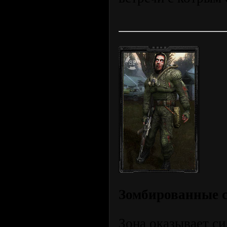
Зомбированные 
Зона оказывает си