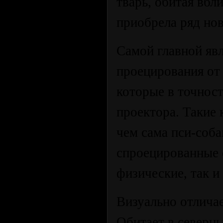
тварь, обитая вбл
приобрела ряд но
Самой главной яв
проецирования от
которые в точнос
проектора. Такие
чем сама пси-соба
спроецированные 
физические, так и
Визуально отличае
Обитает в северны