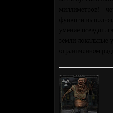
миллиметров! - че
функции выполняе
умение псевдогиг
земли локальные 
ограниченном рад