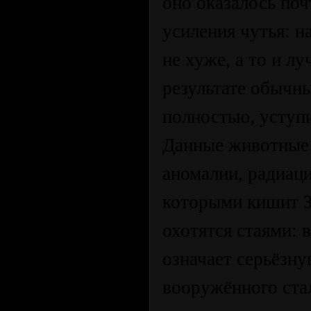
оно оказалось по
усиления чутья: 
не хуже, а то и л
результате обычны
полностью, уступи
Данные животные 
аномалии, радиац
которыми кишит Зо
охотятся стаями: 
означает серьёзн
вооружённого ста