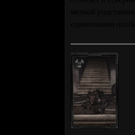
мелкой родственно
единичными особ