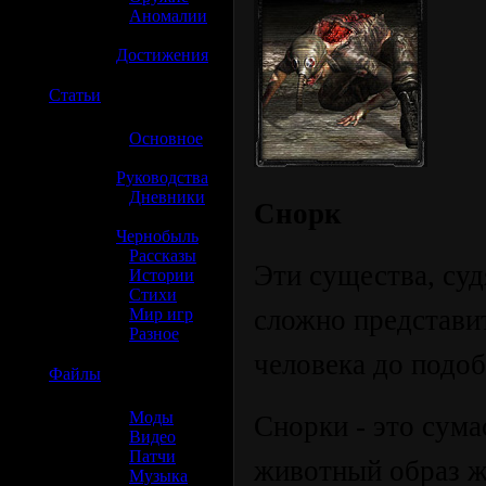
»
Аномалии
»
Достижения
☢️
Статьи
»
Основное
»
Руководства
»
Дневники
Снорк
»
Чернобыль
»
Рассказы
Эти существа, суд
»
Истории
»
Стихи
сложно представит
»
Мир игр
»
Разное
человека до подоб
☢️
Файлы
»
Моды
Снорки - это сум
»
Видео
»
Патчи
животный образ жи
»
Музыка