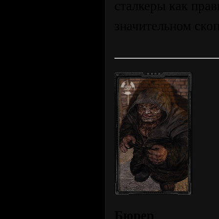
сталкеры как прав
значительном скоп
Бюрер