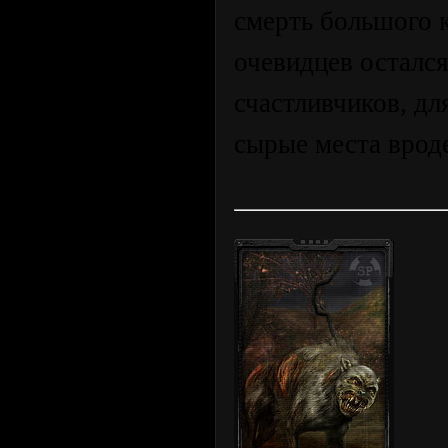
смерть большого к
очевидцев остался
счастливчиков, д
сырые места вроде