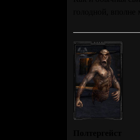
голодной, вполне 
Полтергейст