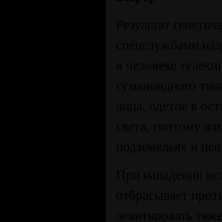
Результат генети
спецслужбами над
в человеке телек
гуманоидного тип
лица, одетое в ос
света, поэтому жи
подземельях и пещ
При нападении ис
отбрасывает проти
левитировать тяж