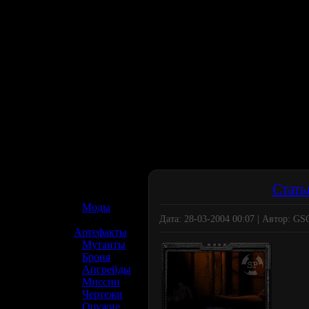
☢️ S.T.A.L.K.E.R. 2
Стать
»
Моды
Дата: 28-03-2004 00:07 | Автор: G
»
Артефакты
»
Мутанты
»
Броня
»
Апгрейды
»
Миссии
»
Чертежи
»
Оружие