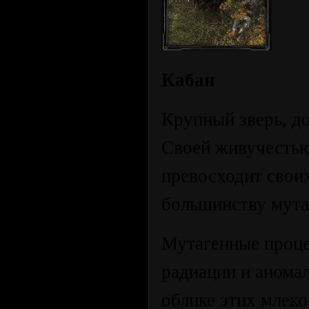
Кабан
Крупный зверь, д
Своей живучестью
превосходит своих
большинству мута
Мутагенные проце
радиации и аномал
облике этих млек