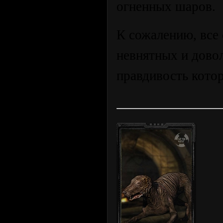
огненных шаров.
К сожалению, все 
невнятных и дово
правдивость кото