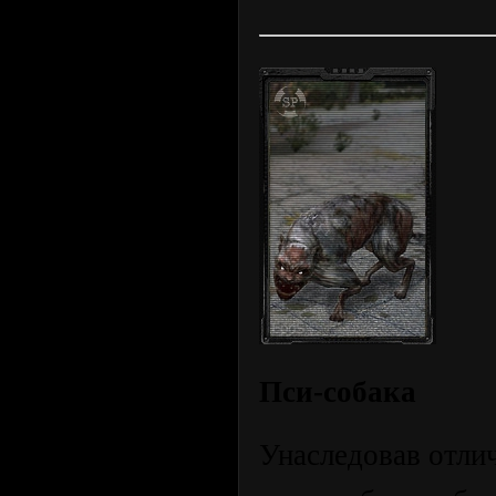
Пси-собака
Унаследовав отли