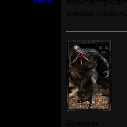
позволяет предпо
»
Контакты
военных сталкеро
Кровосос