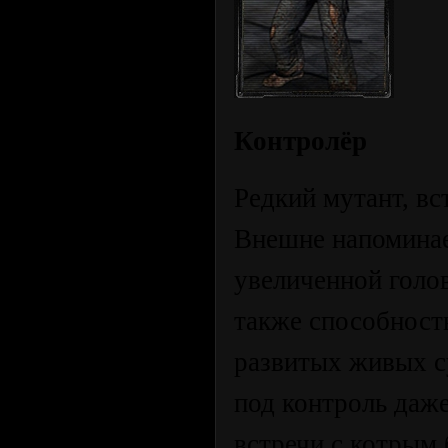
Контролёр
Редкий мутант, вс
Внешне напоминае
увеличенной голо
также способност
развитых живых с
под контроль даж
встречи с котрым