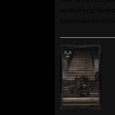
мелкой родственно
единичными особ