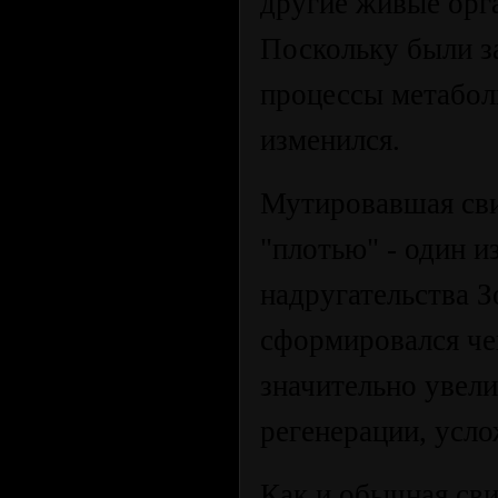
другие живые орг
Поскольку были з
процессы метабол
изменился.
Мутировавшая сви
"плотью" - один 
надругательства З
сформировался че
значительно увели
регенерации, усло
Как и обычная сви