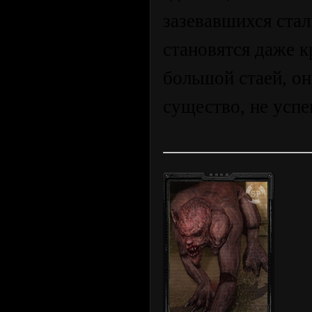
зазевавшихся ста
становятся даже 
большой стаей, он
существо, не успе