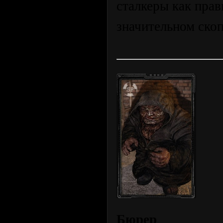
сталкеры как прав
значительном скоп
Бюрер