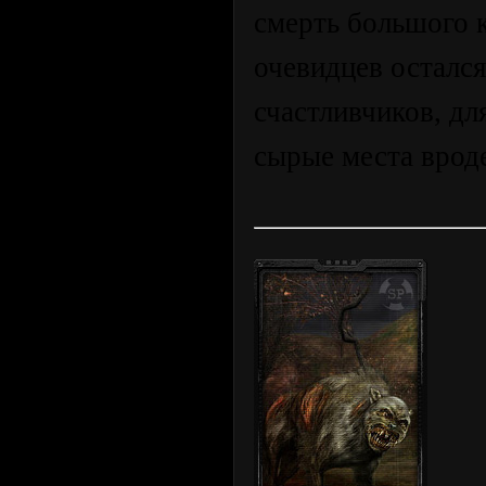
смерть большого к
очевидцев остался
счастливчиков, д
сырые места вроде