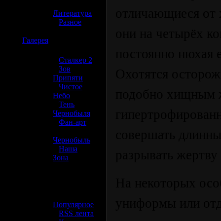
»
отличающиеся от 
Литература
»
Разное
они на четырёх ко
☢️
Галерея
постоянно нюхая е
»
Сталкер 2
»
Зов
Охотятся осторожн
Припяти
»
Чистое
подобно хищным 
Небо
»
Тень
гипертрофирован
Чернобыля
»
Фан-арт
»
совершать длинны
Чернобыль
»
Наша
разрывать жертву 
Зона
☢️ Разное
На некоторых осо
»
униформы или отд
Популярное
»
RSS лента