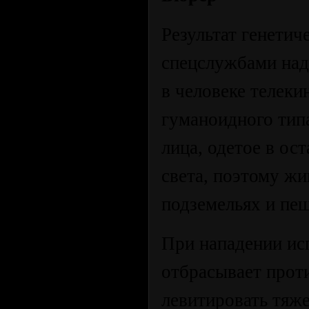
Результат генети
спецслужбами над
в человеке телек
гуманоидного тип
лица, одетое в ос
света, поэтому жи
подземельях и пещ
При нападении ис
отбрасывает проти
левитировать тяж