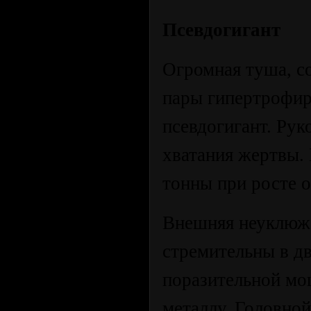
Псевдогигант
Огромная туша, с
пары гипертрофир
псевдогигант. Рук
хватания жертвы. 
тонны при росте о
Внешняя неуклюже
стремительны в д
поразительной мо
металлу. Головно