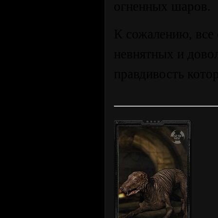
огненных шаров.
К сожалению, все 
невнятных и дово
правдивость кото