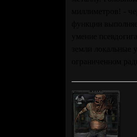
миллиметров! - че
функции выполняе
умение псевдогиг
земли локальные 
ограниченном рад