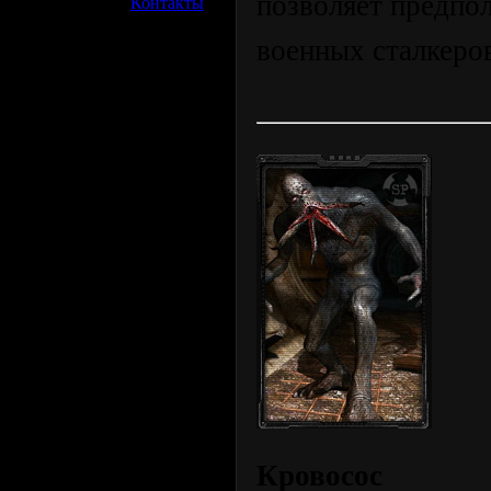
позволяет предпо
»
Контакты
военных сталкеро
Кровосос