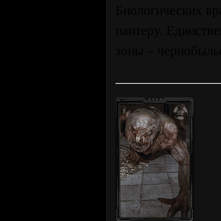
Биологических вр
пантеру. Единств
зоны – чернобыльс