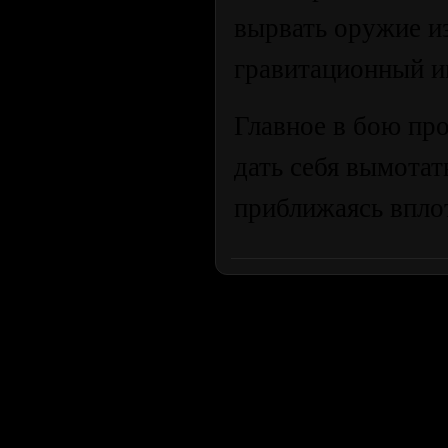
вырвать оружие из
гравитационный и
Главное в бою пр
дать себя вымотат
приближаясь вплот
Продолжая пользоваться сайтом, вы соглашаетесь с использован
просмотра посетителям младше 18 лет. Организация GSC 
Использование материалов сайта возможно 