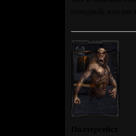
голодной, вполне 
Полтергейст