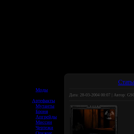
☢️ S.T.A.L.K.E.R. 2
Стать
»
Моды
Дата: 28-03-2004 00:07 | Автор: G
»
Артефакты
»
Мутанты
»
Броня
»
Апгрейды
»
Миссии
»
Чертежи
»
Оружие