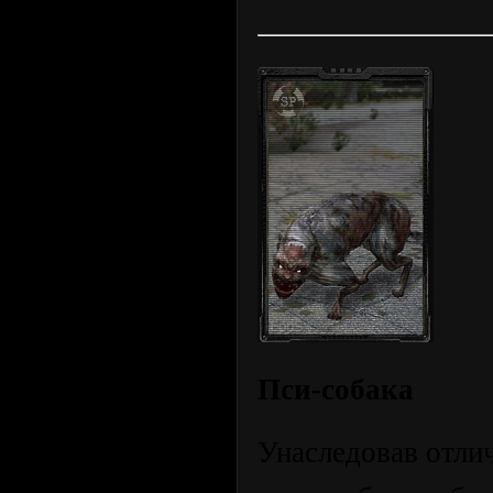
Пси-собака
Унаследовав отли