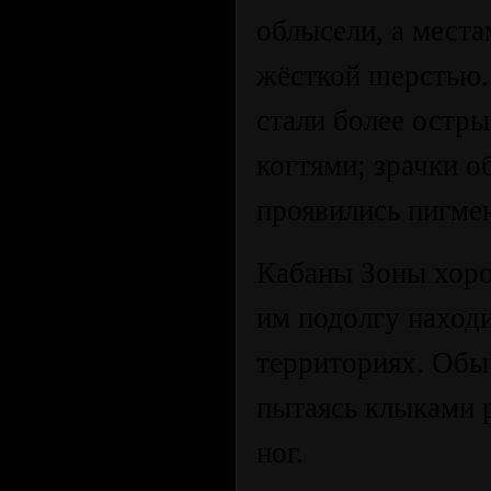
облысели, а места
жёсткой шерстью.
стали более остры
когтями; зрачки о
проявились пигме
Кабаны Зоны хоро
им подолгу находи
территориях. Обыч
пытаясь клыками р
ног.