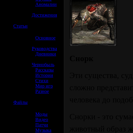
»
Аномалии
»
Достижения
☢️
Статьи
»
Основное
»
Руководства
»
Дневники
Снорк
»
Чернобыль
»
Рассказы
Эти существа, суд
»
Истории
»
Стихи
сложно представит
»
Мир игр
»
Разное
человека до подоб
☢️
Файлы
»
Моды
Снорки - это сум
»
Видео
»
Патчи
животный образ жи
»
Музыка