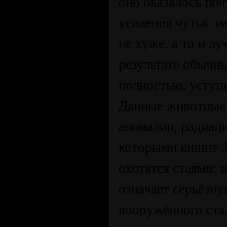
оно оказалось по
усиления чутья: 
не хуже, а то и л
результате обычны
полностью, уступи
Данные животные 
аномалии, радиац
которыми кишит Зо
охотятся стаями: 
означает серьёзн
вооружённого ста