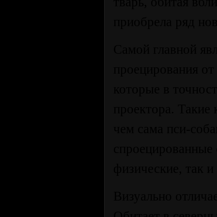
тварь, обитая вбл
приобрела ряд но
Самой главной яв
проецирования от
которые в точнос
проектора. Такие
чем сама пси-соба
спроецированные 
физические, так и
Визуально отличае
Обитает в северны