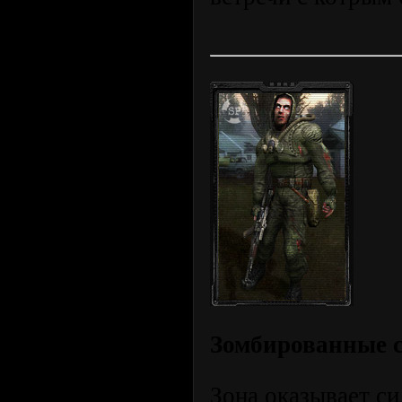
Зомбированные 
Зона оказывает си