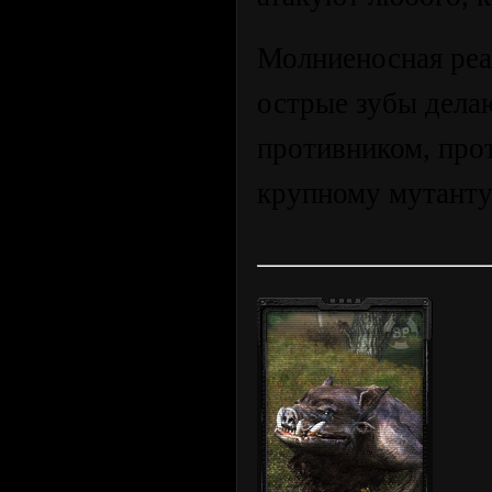
Молниеносная реа
острые зубы дела
противником, прот
крупному мутанту