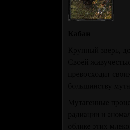
Кабан
Крупный зверь, д
Своей живучестью
превосходит своих
большинству мута
Мутагенные проце
радиации и аномал
облике этих млек