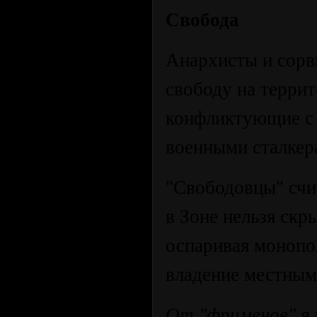
Свобода
Анархисты и сорв
свободу на терри
конфликтующие с 
военными сталкер
"Свободовцы" счи
в Зоне нельзя скр
оспаривая монопо
владение местным
От "фрименов" я у