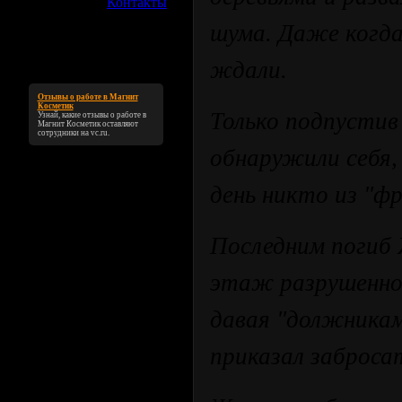
»
Контакты
шума. Даже когда 
ждали.
Отзывы о работе в Магнит
Косметик
Только подпустив
Узнай, какие
отзывы о работе в
Магнит Косметик
оставляют
сотрудники на vc.ru.
обнаружили себя,
день никто из "фр
Последним погиб 
этаж разрушенног
давая "должникам
приказал заброса