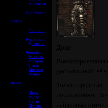
»
Аномалии
»
Достижения
☢️
Статьи
»
Основное
»
Руководства
»
Дневники
Долг
»
Чернобыль
»
Рассказы
Военизированная 
»
Истории
»
Стихи
дисциплиной: её ч
»
Мир игр
»
Разное
☢️
Файлы
Только представи
»
Моды
порождениями Зон
»
Видео
»
Патчи
найденные этими 
»
Музыка