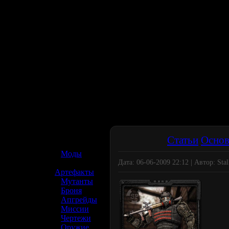
☢️ S.T.A.L.K.E.R. 2
Статьи
Основ
»
Моды
Дата: 06-06-2009 22:12 | Автор: Stal
»
Артефакты
»
Мутанты
»
Броня
»
Апгрейды
»
Миссии
»
Чертежи
»
Оружие