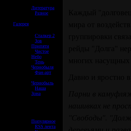
»
Литература
Каждый "долговец
»
Разное
мира от воздейст
☢️
Галерея
группировки связ
»
Сталкер 2
»
Зов
Припяти
рейды "Долга" не
»
Чистое
Небо
многих насущных 
»
Тень
Чернобыля
»
Фан-арт
Давно и яростно 
»
Чернобыль
»
Наша
Парни в камуфля
Зона
нашивках не прос
☢️ Разное
»
"Свободы". "Долж
Популярное
»
RSS лента
деревьями и разв