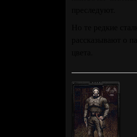
преследуют.
Но те редкие стал
рассказывают о п
цвета.