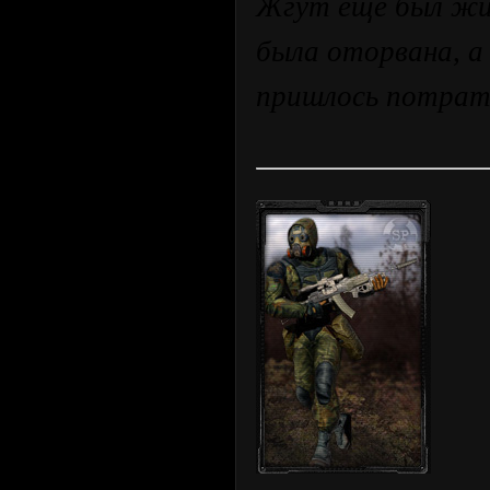
Жгут еще был жив
была оторвана, а
пришлось потрати