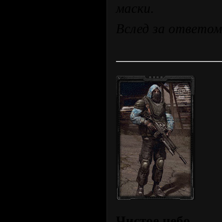
маски.
Вслед за ответом
Чистое небо