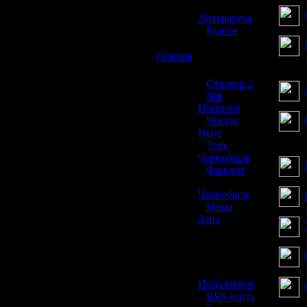
»
Литература
»
Разное
☢️
Галерея
»
Сталкер 2
»
Зов
Припяти
»
Чистое
Небо
»
Тень
Чернобыля
»
Фан-арт
»
Чернобыль
»
Наша
Зона
☢️ Разное
»
Популярное
»
RSS лента