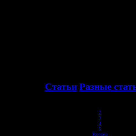
Статьи
Разные стат
1
2
3
4
5
Вперёд