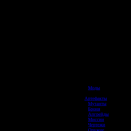
☢️ S.T.A.L.K.E.R. 2
»
Моды
»
Артефакты
»
Мутанты
»
Броня
»
Апгрейды
»
Миссии
»
Чертежи
»
Оружие