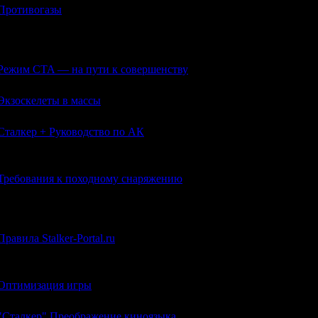
Противогазы
Конструкция, принцип действия и т. д. одного из важнейших ат
ера.
Режим CTA — на пути к совершенству
Экзоскелеты в массы
Сталкер + Руководство по АК
анализ реального АК, сравнение с ТТХ в игре, оценка возможнос
Требования к походному снаряжению
От снаряжения зависит выживаемость группы и каждого ее чле
ции.
Правила Stalker-Portal.ru
Правила поведения и общения на Stalker-Portal.ru
Оптимизация игры
"Сталкер" Преображение киноязыка