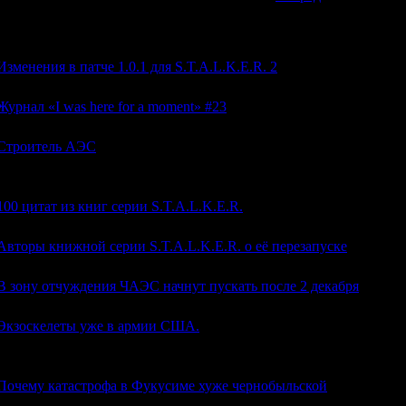
Заголовок
[
Просмотров]
Изменения в патче 1.0.1 для S.T.A.L.K.E.R. 2
Журнал «I was here for a moment» #23
Строитель АЭС
Интервью, которое я взял у моего деда
100 цитат из книг серии S.T.A.L.K.E.R.
Авторы книжной серии S.T.A.L.K.E.R. о её перезапуске
В зону отчуждения ЧАЭС начнут пускать после 2 декабря
Экзоскелеты уже в армии США.
Что ещё из экзотики Зоны станет реальностью?
Почему катастрофа в Фукусиме хуже чернобыльской