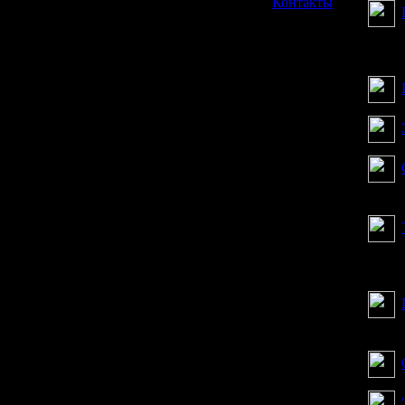
»
Контакты
сталк
ситуа