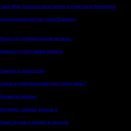
Глава МЧС Украины хочет вернуть туристов в Чернобыль
Прохождения квестов «Зова Припяти»
Сам прошел и написал.
Ликбез по страйкбольному оружию.
Немного о сайте stalker-portal.ru
Небольшой F.A.Q и несколько советов о жизни на stalker-portal.ru
Памятка пользователю
Казино в чернобыльской зоне станет явью?
Теория беспорядка
Вестника сталкера, выпуск 4
Наши группы и каналы в соцсетях