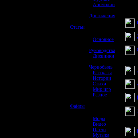
»
Аномалии
»
Достижения
☢️
Статьи
»
Основное
»
Руководства
»
Дневники
»
Чернобыль
»
Рассказы
»
Истории
»
Стихи
»
Мир игр
»
Разное
☢️
Файлы
»
Моды
»
Видео
»
Патчи
»
Музыка