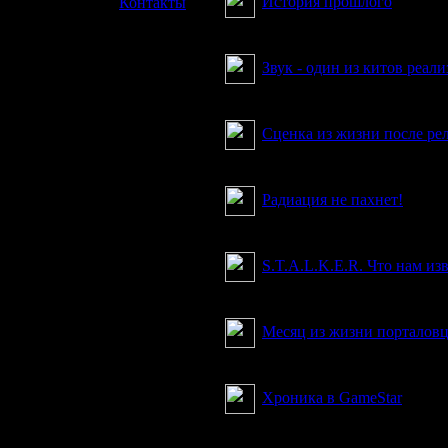
История прошлого
»
Контакты
Как родился S.T.A.L.K.E.R.
Звук - один из китов реали
Не так уж все и просто...
Сценка из жизни после рел
Теам Деатhмatсh
Радиация не пахнет!
Тематический обзор игры.
S.T.A.L.K.E.R. Что нам из
Обзор общих сведений о иг
Месяц из жизни порталов
Бред)) все совпадения нере
Хроника в GameStar
Список событий, связанных
немецком журнале GameStar (10/