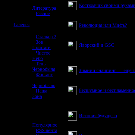
»
Костюмчик своими рукам
Литература
»
Разное
Превратиться в сталкера?
☢️
Галерея
Революция или Мифъ?
Что нам принесет Сталке
»
Сталкер 2
»
Зов
Яворский и GSC
Припяти
»
Чистое
История, связанная с при
Небо
Game World
»
Тень
Чернобыля
Зимний снайпинг — еще г
»
Фан-арт
аспекты воздействия внеш
»
Чернобыль
Бесшумное и беспламенное
»
Наша
Зона
Отечественные образцы б
хотим увидеть в СТАЛКЕРЕ?
☢️ Разное
История будущего
»
Я уже сейчас представляю
Популярное
»
RSS лента