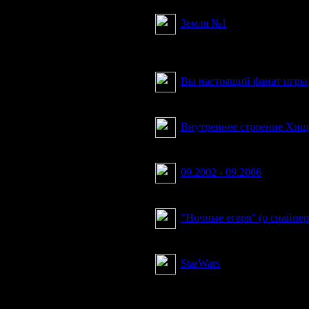
Земля №1
Автор рассуждает на тем
чем дело...
Вы настоящий фанат игры, 
Список причин, почему и
Внутреннее строение Хищ
GuN's cut
09.2002 - 09.2006
3 года-именно столько для
"Ночные егеря" (о снайпе
О практике "ночной охоты
StarWars
The Great Plot