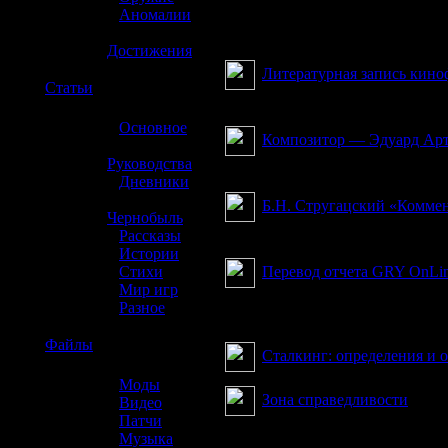
»
Аномалии
»
З
Достижения
Литературная запись кино
☢️
Статьи
...режиссер Андрей Тарков
»
Основное
Композитор — Эдуард Ар
»
Руководства
Музыка Артемьева – это п
»
Дневники
»
Б.Н. Стругацский «Комме
Чернобыль
Задумана повесть была в ф
»
Рассказы
»
Истории
Перевод отчета GRY OnLi
»
Стихи
»
Мир игр
30 минутная демонстраци
»
Разное
что проект всё еще развивается 
☢️
Файлы
Сталкинг: определения и 
»
Моды
Зона справедливости
»
Видео
»
Патчи
или мое первое знакомство 
»
Музыка