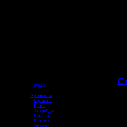
☢️ S.T.A.L.K.E.R. 2
С
»
Моды
»
Артефакты
»
Мутанты
»
Броня
»
Апгрейды
»
Миссии
»
Чертежи
»
Оружие