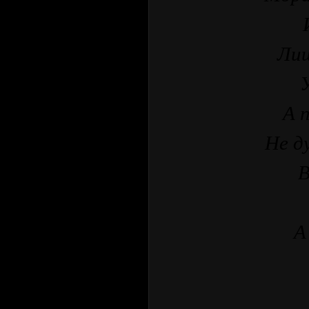
Лиш
А 
Не ду
В
А