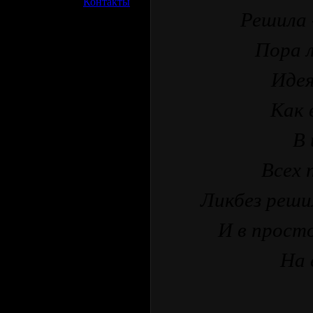
»
Контакты
Решила 
Пора л
Идея
Как 
В 
Всех 
Ликбез решил
И в просто
На 