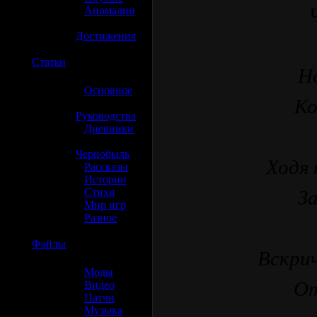
»
Аномалии
»
Достижения
☢️
Статьи
Но
»
Основное
Ко
»
Руководства
»
Дневники
»
Чернобыль
Ходя 
»
Рассказы
»
Истории
»
Стихи
З
»
Мир игр
»
Разное
☢️
Файлы
Вскрич
»
Моды
От
»
Видео
»
Патчи
»
Музыка