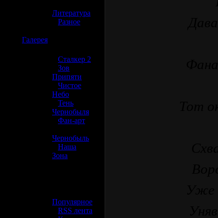
»
Литература
Дава
»
Разное
☢️
Галерея
»
Сталкер 2
Фана
»
Зов
Припяти
»
Чистое
Небо
Тот ок
»
Тень
Чернобыля
»
Фан-арт
»
Чернобыль
Схва
»
Наша
Зона
Воро
☢️ Разное
Уже в
»
Популярное
Уняв
»
RSS лента