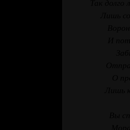
Так долго л
Лишь со
Ворон
И пот
Заб
Отправ
О пр
Лишь 
Вы сп
Мора