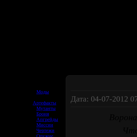
☢️ S.T.A.L.K.E.R. 2
»
Моды
Дата: 04-07-2012 07
»
Артефакты
»
Мутанты
»
Броня
Ворона
»
Апгрейды
»
Миссии
Что
»
Чертежи
»
Оружие