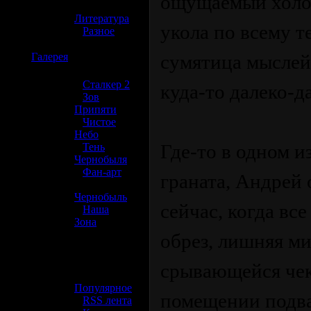
ощущаемый холод
»
Литература
укола по всему те
»
Разное
☢️
Галерея
сумятица мыслей 
»
Сталкер 2
куда-то далеко-д
»
Зов
Припяти
»
Чистое
Небо
Где-то в одном и
»
Тень
Чернобыля
»
Фан-арт
граната, Андрей 
»
Чернобыль
сейчас, когда вс
»
Наша
Зона
обрез, лишняя ми
☢️ Разное
срывающейся чек
»
Популярное
помещении подвал
»
RSS лента