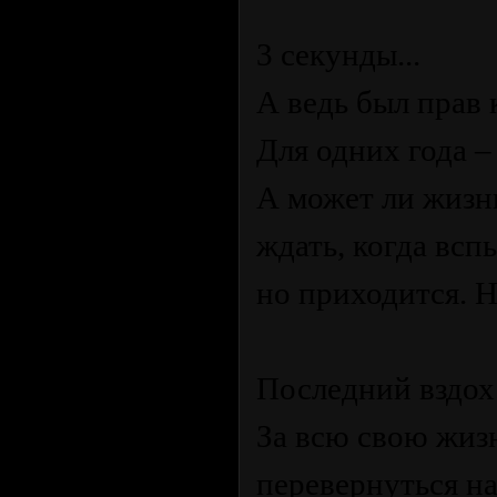
3 секунды...
А ведь был прав 
Для одних года –
А может ли жизн
ждать, когда всп
но приходится. Н
Последний вздох...
За всю свою жиз
перевернуться на