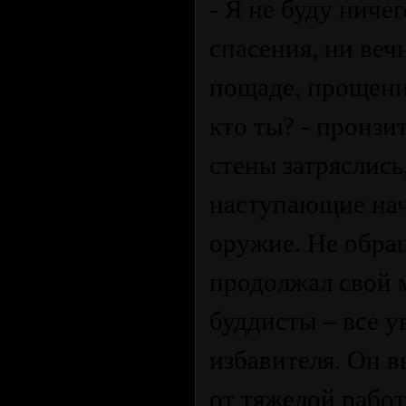
- Я не буду ничег
спасения, ни веч
пощаде, прощени
кто ты? - пронзи
стены затряслись
наступающие нач
оружие. Не обра
продолжал свой м
буддисты – все 
избавителя. Он в
от тяжелой работ