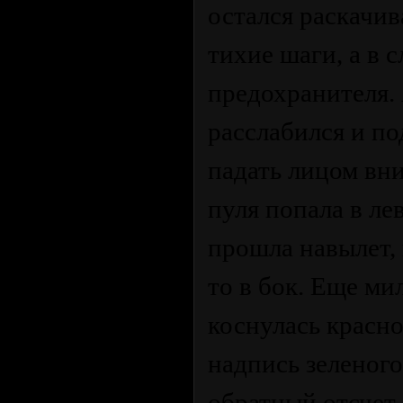
остался раскачив
тихие шаги, а в
предохранителя. 
расслабился и по
падать лицом вни
пуля попала в ле
прошла навылет, 
то в бок. Еще ми
коснулась красн
надпись зеленого
обратный отсчет.