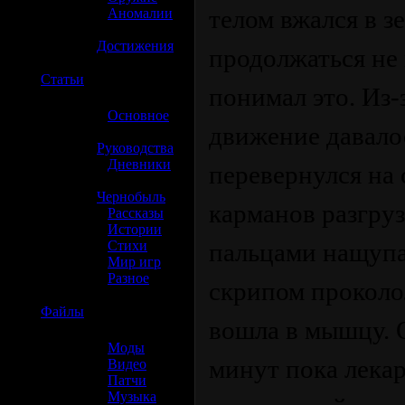
телом вжался в з
»
Аномалии
»
Достижения
продолжаться не 
☢️
Статьи
понимал это. Из
»
Основное
движение давалос
»
Руководства
»
Дневники
перевернулся на 
»
Чернобыль
карманов разгру
»
Рассказы
»
Истории
»
Стихи
пальцами нащупал
»
Мир игр
»
Разное
скрипом проколол
☢️
Файлы
вошла в мышцу. 
»
Моды
минут пока лекар
»
Видео
»
Патчи
»
Музыка