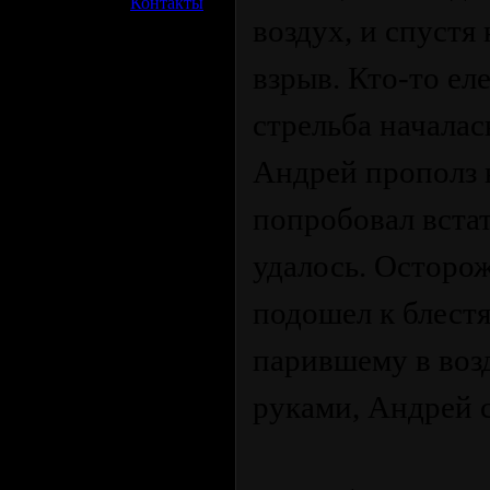
»
Контакты
воздух, и спустя
взрыв. Кто-то ел
стрельба началас
Андрей прополз н
попробовал встат
удалось. Осторо
подошел к блест
парившему в возд
руками, Андрей 