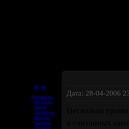
☢️ S.T.A.L.K.E.R. 2
»
Моды
Дата: 28-04-2006 2
»
Артефакты
»
Мутанты
»
Броня
Несколько грамм
»
Апгрейды
»
Миссии
в считанных сант
»
Чертежи
»
Оружие