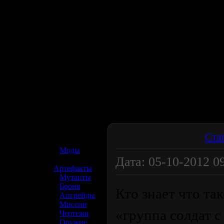
☢️ S.T.A.L.K.E.R. 2
Ста
»
Моды
Дата: 05-10-2012 09
»
Артефакты
»
Мутанты
»
Броня
Кто знает что та
»
Апгрейды
»
Миссии
«группа солдат с
»
Чертежи
»
Оружие