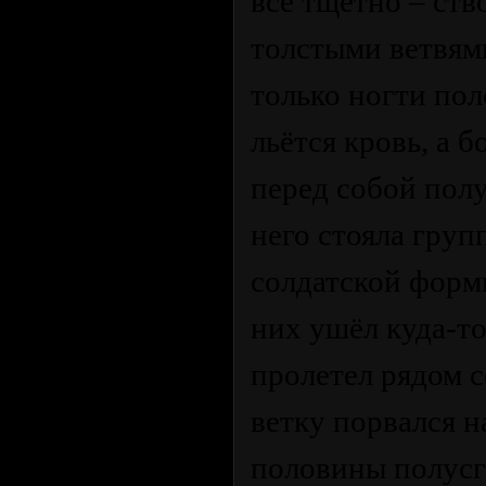
всё тщетно – ств
толстыми ветвями
только ногти по
льётся кровь, а 
перед собой полу
него стояла груп
солдатской форм
них ушёл куда-то
пролетел рядом 
ветку порвался н
половины полусг