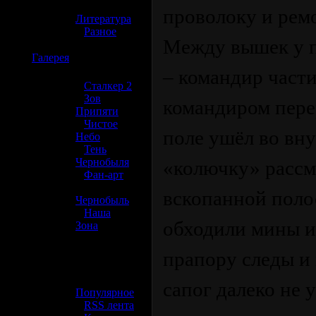
»
проволоку и рем
Литература
»
Разное
Между вышек у п
☢️
Галерея
– командир части
»
Сталкер 2
»
Зов
командиром пере
Припяти
»
Чистое
поле ушёл во вну
Небо
»
Тень
Чернобыля
«колючку» рассм
»
Фан-арт
»
вскопанной поло
Чернобыль
»
Наша
обходили мины и
Зона
☢️ Разное
прапору следы и 
»
сапог далеко не 
Популярное
»
RSS лента