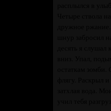
расплылся в улыбк
Четыре ствола на
дружное ржание.
шнур забросил на
десять я слушал 
вниз. Упал, поды
остаткам зомби.
флягу. Раскрыл и
затхлая вода. Мо
учил тебя разгру