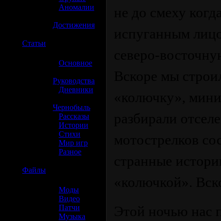
»
Аномалии
не до смеху когд
»
Достижения
испуганным лицо
☢️
Статьи
северо-восточну
»
Основное
»
Вскоре мы строи
Руководства
»
Дневники
«колючку», мин
»
Чернобыль
разбирали отселе
»
Рассказы
»
Истории
»
Стихи
мотострелков со
»
Мир игр
»
Разное
странные истории
☢️
Файлы
«колючкой». Вско
»
Моды
»
Видео
»
Патчи
Этой ночью нас п
»
Музыка