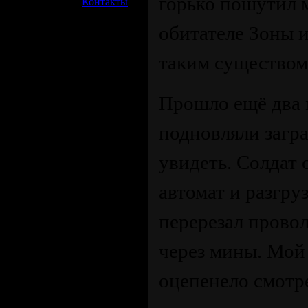
горько пошутил м
»
Контакты
обитателе Зоны и
таким существом
Прошло ещё два 
подновляли загра
увидеть. Солдат 
автомат и разгр
перерезал прово
через мины. Мой
оцепенело смотре