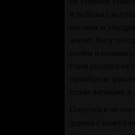
не стерпел таког
и побежал за ух
автомат и умудр
жилет. Бегу по с
полем и повернул 
глаза солдата не
приобрело фиоле
стали ватными и 
Очнулся я от тог
дерева с пожухло