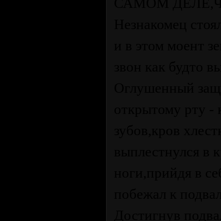
САМОМ ДЕЛЕ,Ч
Незнакомец стоял
и в этом моент 
звон как будто 
Оглушенный защи
открытому рту - 
зубов,кров хлест
выплестнулся в 
ноги,прийдя в се
побежал к подвал
Достигнув подва