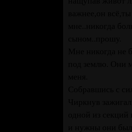
нащупав живот л
важнее,он всё,ты
мне..никогда бо
сыном..прошу.
Мне никогда не б
под землю. Они м
меня.
Собравшись с сил
Чиркнув зажигал
одной из секций
и нужны они был