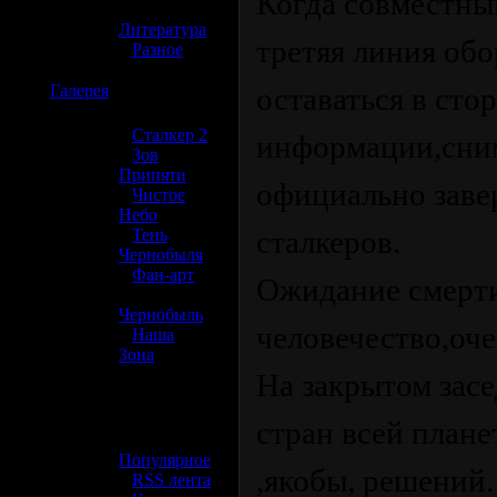
Когда совместны
»
Литература
третяя линия обо
»
Разное
☢️
Галерея
оставаться в сто
»
Сталкер 2
информации,сним
»
Зов
Припяти
официально заве
»
Чистое
Небо
сталкеров.
»
Тень
Чернобыля
»
Фан-арт
Ожидание смерти
»
Чернобыль
человечество,оче
»
Наша
Зона
На закрытом зас
☢️ Разное
стран всей план
»
Популярное
,якобы, решений
»
RSS лента