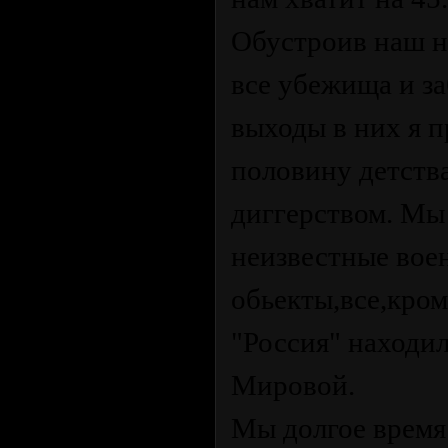
Обустроив наш но
все убежища и з
выходы в них я 
половину детств
диггерством. Мы
неизвестные вое
обьекты,все,кром
"Россия" находил
Мировой.
Мы долгое время