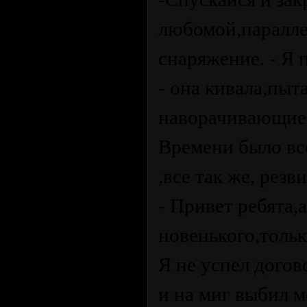
любомой,паралле
снаряжение. - Я 
- она кивала,пыта
наворачивающиес
Времени было вс
,все так же, резв
- Привет ребята,
новенького,только
Я не успел дого
и на миг выбил м