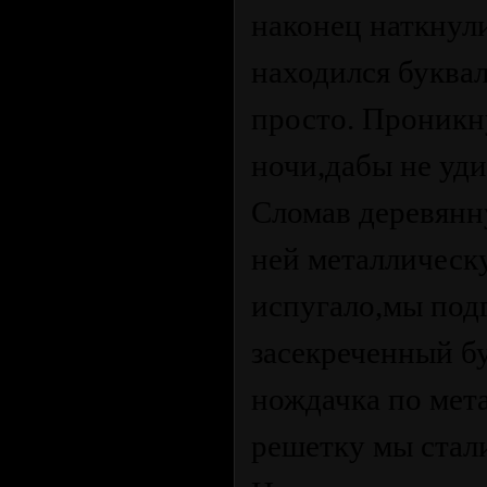
наконец наткнул
находился буквал
просто. Проникн
ночи,дабы не уди
Сломав деревянн
ней металлическу
испугало,мы подг
засекреченный бу
нождачка по мета
решетку мы стал