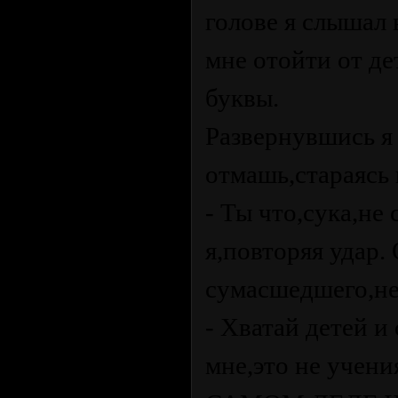
голове я слышал
мне отойти от де
буквы.
Развернувшись я
отмашь,стараясь 
- Ты что,сука,не
я,повторяя удар.
сумасшедшего,нез
- Хватай детей и
мне,это не уче