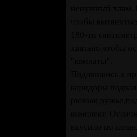
ненужный хлам. 
чтобы вытянуться
180-ти сантиметр
хватало,чтобы о
"комнаты".
Поднявшись я п
каридоры подвала
рюкзак,ружье,по
комплект. Отлич
вкусило по полн