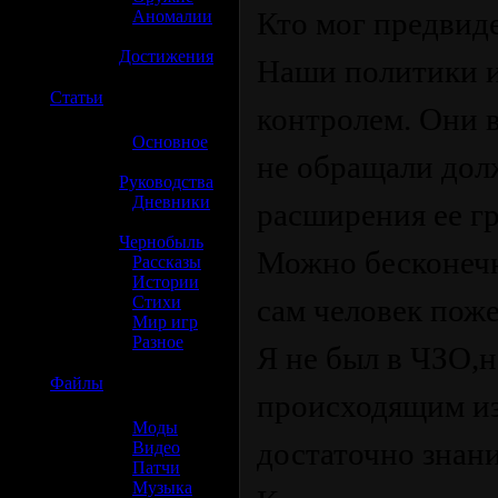
Кто мог предвиде
»
Аномалии
»
Достижения
Наши политики и
☢️
Статьи
контролем. Они 
»
Основное
не обращали дол
»
Руководства
»
Дневники
расширения ее г
»
Чернобыль
Можно бесконечно
»
Рассказы
»
Истории
»
Стихи
сам человек поже
»
Мир игр
»
Разное
Я не был в ЧЗО,н
☢️
Файлы
происходящим из
»
Моды
достаточно знани
»
Видео
»
Патчи
»
Музыка