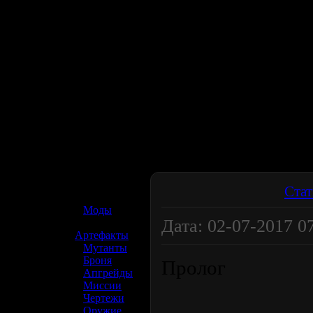
☢️ S.T.A.L.K.E.R. 2
Стат
»
Моды
Дата: 02-07-2017 07
»
Артефакты
»
Мутанты
»
Броня
Пролог
»
Апгрейды
»
Миссии
»
Чертежи
»
Оружие