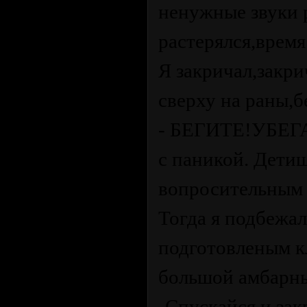
ненужные звуки р
растерялся,время
Я закричал,закри
сверху на раны,
- БЕГИТЕ!УБЕГАЙ
с паникой. Дети
вопросительным 
Тогда я подбежал
подготовленым к
большой амбарны
-Спускайся и зак