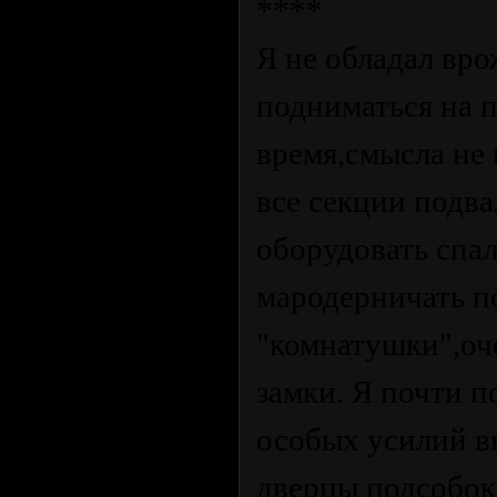
****
Я не обладал вр
подниматься на 
время,смысла не
все секции подва
оборудовать спал
мародерничать по
"комнатушки",оч
замки. Я почти п
особых усилий в
дверцы подсобок