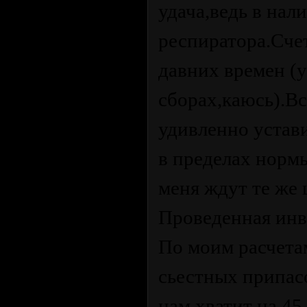
удача,ведь в нал
респиратора.Счет
давних времен (
сборах,каюсь).Вс
удивленно устав
в пределах норм
меня ждут те же
Проведенная инв
По моим расчетам
сьестных припас
нам хватит на 45