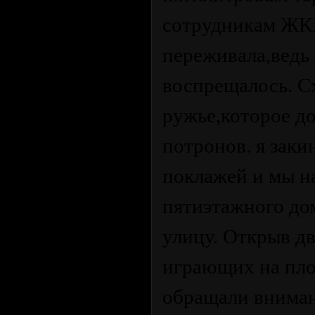
сотрудникам ЖКХ
переживала,ведь 
воспрещалось. С
ружье,которое до
потронов. я заки
поклажей и мы на
пятиэтажного до
улицу. Открыв дв
играющих на площ
обращали вниман