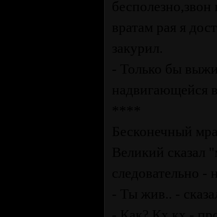
бесполезно,звон 
вратам рая я дос
закурил.
- Только бы выжи
надвигающейся в
****
Бесконечный мрак
Великий сказал 
следовательно - 
- Ты жив.. - ска
- Как? Кх кх - п