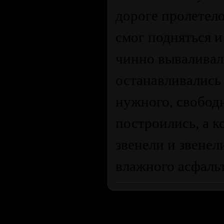
дороге пролетел
смог подняться и
чинно вываливали
останавливались 
нужного, свобод
построились, а к
звенели и звенел
влажного асфал