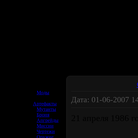
☢️ S.T.A.L.K.E.R. 2
»
Моды
Дата: 01-06-2007 14
»
Артефакты
»
Мутанты
»
Броня
21 апреля 1986 го
»
Апгрейды
»
Миссии
»
Чертежи
»
Оружие