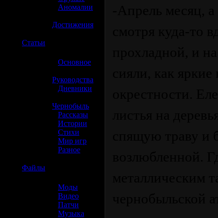
-Апрель месяц, а
»
Аномалии
»
Достижения
смотря куда-то в
☢️
Статьи
прохладной, и на
»
Основное
сияли, как яркие
»
Руководства
»
Дневники
окрестности. Ел
»
Чернобыль
листья на деревь
»
Рассказы
»
Истории
»
Стихи
спящую траву и 
»
Мир игр
»
Разное
возлюбленной. Гд
☢️
Файлы
металлическим т
»
Моды
чернобыльской а
»
Видео
»
Патчи
»
Музыка