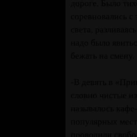
дороге. Было тихо
соревновались с
света, разливаяс
надо было явитьс
бежать на смену.
-В девять в «При
словно чистые и
называлось кафе-
популярных мест 
проводили свобод