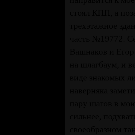
стоял КПП, а по
трехэтажное здан
часть №19772. С
Вашнаков и Егор 
на шлагбаум, и 
виде знакомых ли
наверняка замети
пару шагов в мою
сильнее, подхват
своеобразном тан