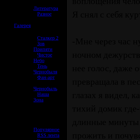
воплощения чело
»
Литература
Я снял с себя ку
»
Разное
☢️
Галерея
»
Сталкер 2
-Мне через час н
»
Зов
Припяти
ночном дежурстве
»
Чистое
Небо
нее голос, даже
»
Тень
Чернобыля
»
Фан-арт
превращала в пе
»
Чернобыль
глазах я видел, к
»
Наша
Зона
тихий домик где-
☢️ Разное
длинные минуты 
»
Популярное
прожить и почув
»
RSS лента