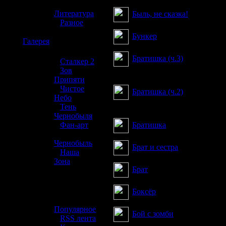
»
Литература
Быль, не сказка!
»
Разное
Бункер
☢️
Галерея
Братишка (ч.3)
»
Сталкер 2
»
Зов
Финал рассказа
Припяти
»
Чистое
Братишка (ч.2)
Небо
Продолжение...
»
Тень
Чернобыля
Братишка
»
Фан-арт
»
Чернобыль
Брат и сестра
»
Наша
Зона
Брат
☢️ Разное
Боксёр
»
Популярное
Бой с зомби
»
RSS лента