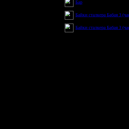
Бар
Байки сталкера Бабая 3 (ча
Байки сталкера Бабая 3 (ча
Продолжая пользоваться сайтом, вы соглашаетесь с использован
просмотра посетителям младше 18 лет. Организация GSC 