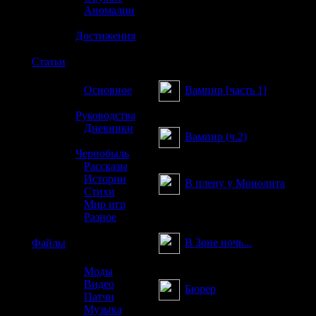
»
Аномалии
»
Достижения
☢️
Статьи
З
Вампир [часть 1]
»
Основное
»
Обновленная версия
Руководства
»
Дневники
Вампир (ч.2)
»
Чернобыль
Обновленная версия
»
Рассказы
»
Истории
В плену у Монолита
»
Стихи
Побывать в плену у "моно
»
Мир игр
Наверное, Философу повезло, но 
»
Разное
В Зоне ночь...
☢️
Файлы
Часть 1
»
Моды
»
Видео
Бюрер
»
Патчи
Фэнтези на тему игры ST
»
Музыка