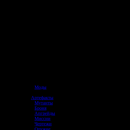
☢️ S.T.A.L.K.E.R. 2
»
Моды
»
Артефакты
»
Мутанты
»
Броня
»
Апгрейды
»
Миссии
»
Чертежи
»
Оружие