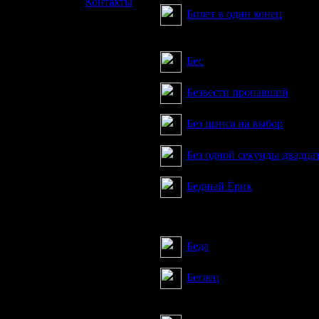
»
Контакты
Билет в один конец
Первый рассказ о сталкер
Бес
Безвести пропавший
Без шанса на выбор
Без одной секунды двадца
Бедный Ёрик
Чудны дела твои, Зона. На
неожиданной развязке...
Беда
Беглец
Рассказ про сталкера, ре