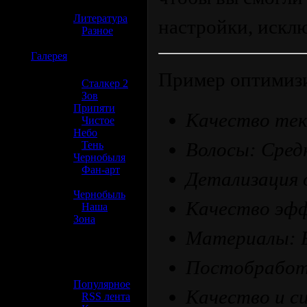
»
Литература
настройки, искл
»
Разное
☢️
Галерея
Пример оптимизи
»
Сталкер 2
»
Зов
Припяти
Качество тек
»
Чистое
Небо
Волосы: Сред
»
Тень
Чернобыля
»
Фан-арт
Детализация 
»
Чернобыль
Качество эф
»
Наша
Зона
Материалы: 
☢️ Разное
Постобработ
»
Популярное
Качество и с
»
RSS лента