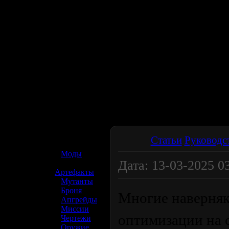
☢️ S.T.A.L.K.E.R. 2
Статьи
Руководс
»
Моды
Дата: 13-03-2025 0
»
Артефакты
»
Мутанты
»
Броня
Многие наверняк
»
Апгрейды
»
Миссии
оптимизации на с
»
Чертежи
»
Оружие