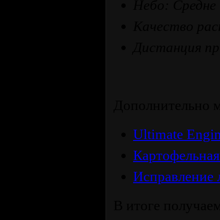
Небо: Средне
Качество рас
Дистанция пр
Дополнительно м
Ultimate Engi
Картофельная
Исправление 
В итоге получае