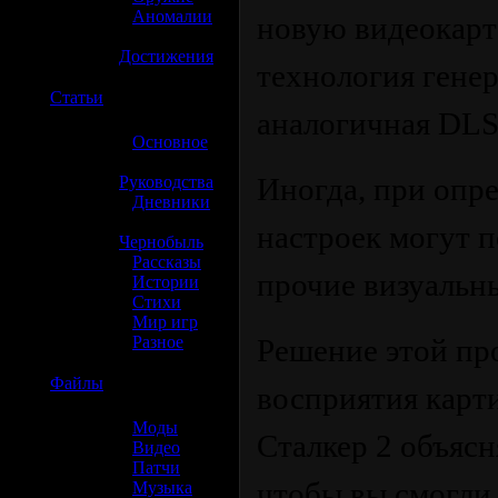
»
Аномалии
новую видеокарт
»
Достижения
технология гене
☢️
Статьи
аналогичная DLSS
»
Основное
»
Иногда, при опр
Руководства
»
Дневники
»
настроек могут 
Чернобыль
»
Рассказы
прочие визуальны
»
Истории
»
Стихи
»
Мир игр
»
Разное
Решение этой пр
☢️
Файлы
восприятия карти
»
Моды
Сталкер 2 объясн
»
Видео
»
Патчи
чтобы вы смогли 
»
Музыка