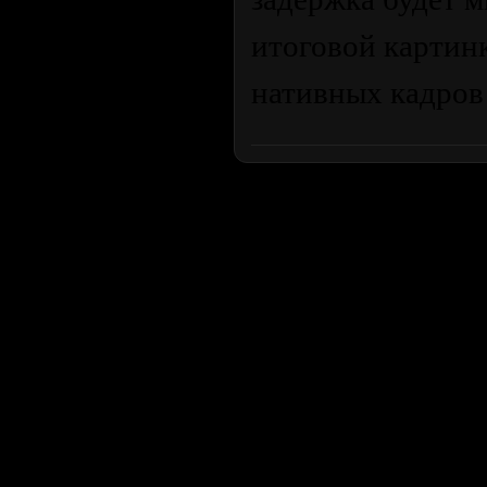
итоговой картинк
нативных кадров 
Продолжая пользоваться сайтом, вы соглашаетесь с использован
просмотра посетителям младше 18 лет. Организация GSC 
Использование материалов сайта возможно 