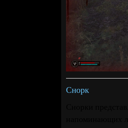
Снорк
Снорки представ
напоминающих лю