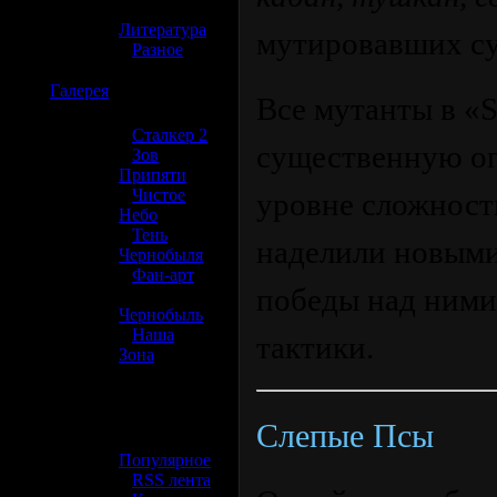
»
Литература
мутировавших су
»
Разное
☢️
Галерея
Все мутанты в «S
»
Сталкер 2
существенную оп
»
Зов
Припяти
»
Чистое
уровне сложност
Небо
»
Тень
наделили новыми
Чернобыля
»
Фан-арт
победы над ними
»
Чернобыль
»
Наша
тактики.
Зона
☢️ Разное
Слепые Псы
»
Популярное
»
RSS лента