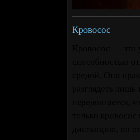
Кровосос
Кровосос — это 
способностью от
средой. Оно прак
разглядеть лишь 
передвигается, ч
только кровосос 
дистанцию, он о