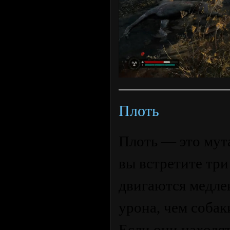
Плоть
Плоть — это мут
вы встретите три
двигаются медле
урона, чем собак
Если они находят