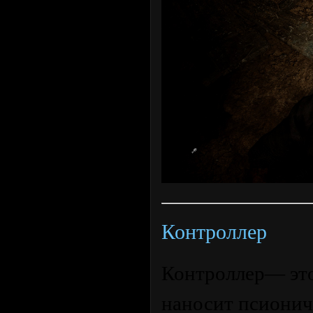
Контроллер
Контроллер— это
наносит псиониче