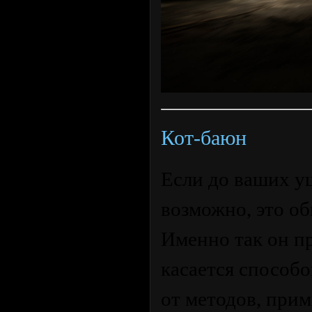
Кот-баюн
Если до ваших уш
возможно, это об
Именно так он пр
касается способо
от методов, при