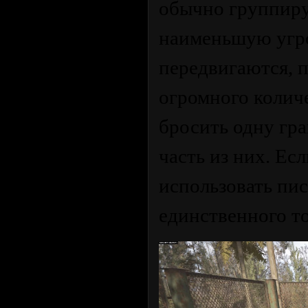
обычно группиру
наименьшую угр
передвигаются, п
огромного колич
бросить одну гр
часть из них. Ес
использовать пи
единственного то