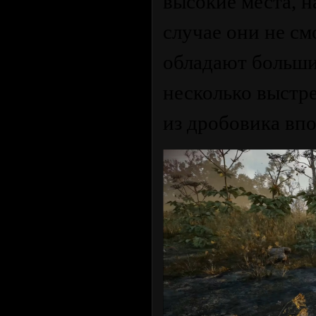
высокие места, н
случае они не см
обладают больши
несколько выстре
из дробовика впо