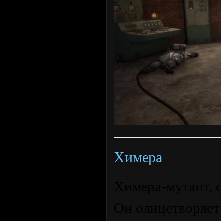
Химера
Химера-мутант, с
Он олицетворяет