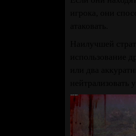
игрока, они спо
атаковать.
Наилучшей страте
использование д
или два аккурат
нейтрализовать у