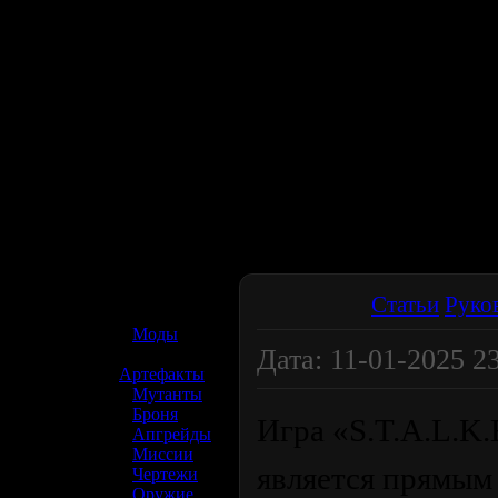
☢️ S.T.A.L.K.E.R. 2
Статьи
Руко
»
Моды
Дата: 11-01-2025 23
»
Артефакты
»
Мутанты
»
Броня
Игра «S.T.A.L.K.E
»
Апгрейды
»
Миссии
является прямым
»
Чертежи
»
Оружие