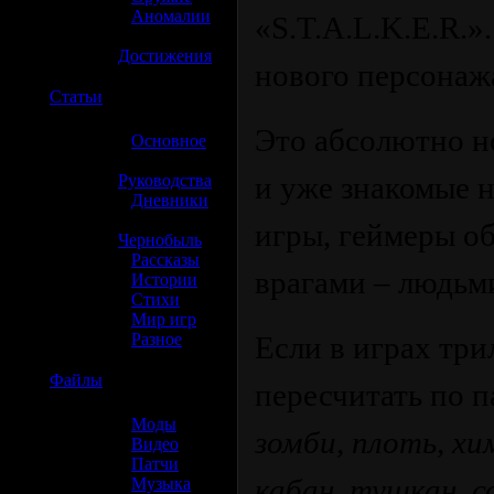
»
Аномалии
«S.T.A.L.K.E.R.»
»
Достижения
нового персонаж
☢️
Статьи
Это абсолютно но
»
Основное
»
и уже знакомые 
Руководства
»
Дневники
»
игры, геймеры об
Чернобыль
»
Рассказы
врагами – людьм
»
Истории
»
Стихи
»
Мир игр
»
Разное
Если в играх тр
☢️
Файлы
пересчитать по п
»
Моды
зомби, плоть, хи
»
Видео
»
Патчи
кабан, тушкан, с
»
Музыка