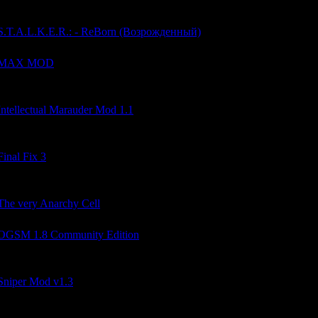
Build 512, версия 0.5
S.T.A.L.K.E.R.: - ReBorn (Возрожденный)
MAX MOD
Мод на базе Sigerous Mod
Intellectual Marauder Mod 1.1
Мод позволяет снимать броню с мертвых сталкеров...
Final Fix 3
Глобальный мод
The very Anarchy Cell
OGSM 1.8 Community Edition
Глобально-сюжетный мод!
Sniper Mod v1.3
Небольшой снайперский мод