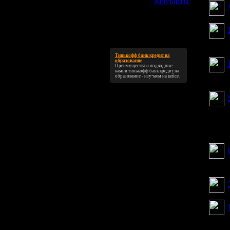
»
Контакты
Тинькофф банк кредит на
образование
Преимущества и подводные
камни
тинькофф банк кредит на
образование
- изучаем на кейсе.
кто и
небо"