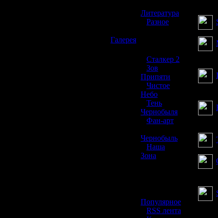
»
Литература
»
Разное
☢️
Галерея
»
Сталкер 2
»
Зов
Припяти
»
Чистое
Небо
»
Тень
Чернобыля
»
Фан-арт
»
Чернобыль
»
Наша
Зона
☢️ Разное
»
Популярное
»
RSS лента