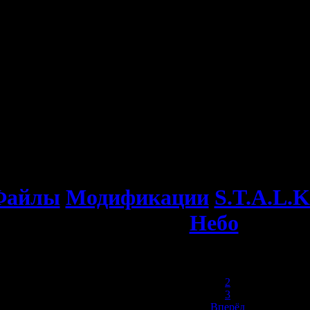
Файлы
Модификации
S.T.A.L.K
Небо
1
2
3
Вперёд