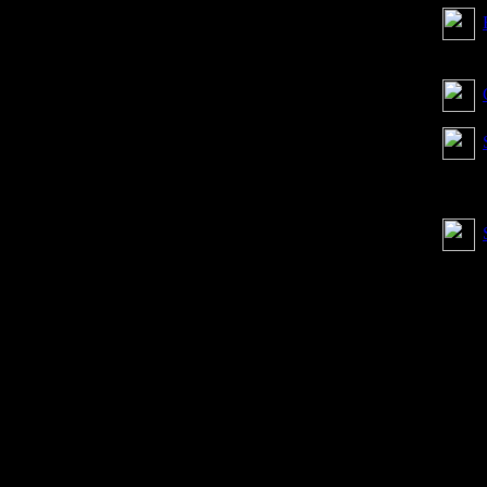
прида