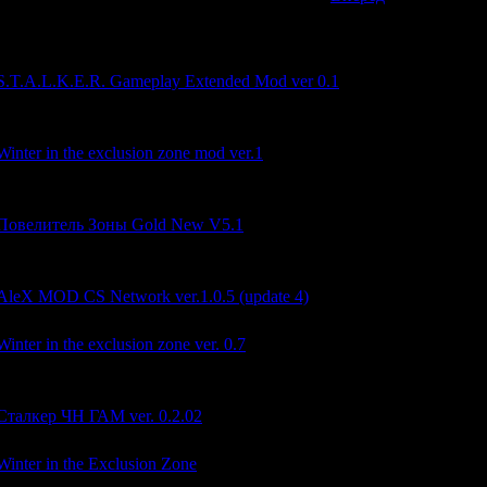
Заголовок
[
Просмотров]
S.T.A.L.K.E.R. Gameplay Extended Mod ver 0.1
Гемплейный Мод Для ЧН
Winter in the exclusion zone mod ver.1
Версия 1 зимнего мода на чистое небо
Повелитель Зоны Gold New V5.1
опять же сборка из разных модов
AleX MOD CS Network ver.1.0.5 (update 4)
Winter in the exclusion zone ver. 0.7
Зимний мод
Сталкер ЧН ГАМ ver. 0.2.02
Winter in the Exclusion Zone