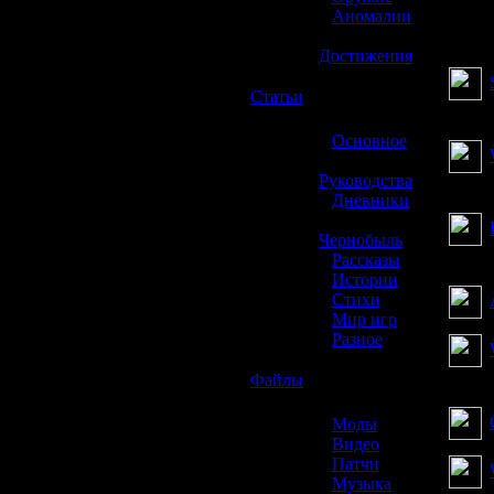
»
Аномалии
»
Достижения
☢️
Статьи
»
Основное
»
Руководства
»
Дневники
»
Чернобыль
»
Рассказы
»
Истории
»
Стихи
»
Мир игр
»
Разное
☢️
Файлы
»
Моды
»
Видео
»
Патчи
»
Музыка