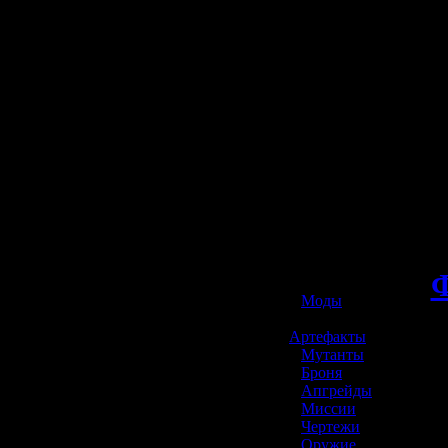
☢️ S.T.A.L.K.E.R. 2
»
Моды
»
Артефакты
»
Мутанты
»
Броня
»
Апгрейды
»
Миссии
»
Чертежи
»
Оружие