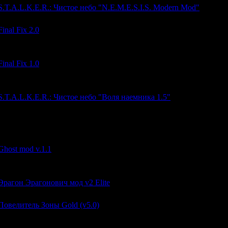
S.T.A.L.K.E.R.: Чистое небо "N.E.M.E.S.I.S. Modern Mod"
Final Fix 2.0
Глобальный мод
Final Fix 1.0
Глобальный мод
S.T.A.L.K.E.R.: Чистое небо "Воля наемника 1.5"
Вам предстоит узнать тайны самой загадочной группировки Зон
х заказчик и зачем они пытались попасть в Х-8 в ЗП, уничтожи
 и захватить вместе с наёмниками Лиманск.
Ghost mod v.1.1
Новый геймплей! Куча мелких доработок.
Эрагон Эрагонович мод v2 Elite
Повелитель Зоны Gold (v5.0)
Повелитель Зоны - "золотая версия" знаменитого мода