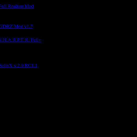
Full Realism Mod
Глобальный мод
GDRZ Mod v1.7
S.H.A.R.P.E.R. Full+
Отличный графический мод улучшающий оригинальные игровые 
вая настоящий сталкерский дух.
SolinX v.2.0 RC1.1
Популярнейший мод для Чистого Неба