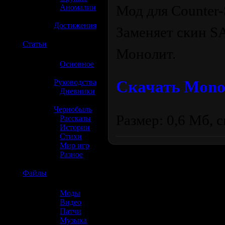
Мод для Counter-
»
Аномалии
»
Достижения
Заменяет скин SA
☢️
Статьи
Монолит.
»
Основное
»
Скачать Monoli
Руководства
»
Дневники
»
Чернобыль
Размер: 0,6 Мб, с
»
Рассказы
»
Истории
»
Стихи
»
Мир игр
»
Разное
☢️
Файлы
»
Моды
»
Видео
»
Патчи
»
Музыка