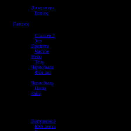
»
Литература
»
Разное
☢️
Галерея
»
Сталкер 2
»
Зов
Припяти
»
Чистое
Небо
»
Тень
Чернобыля
»
Фан-арт
»
Чернобыль
»
Наша
Зона
☢️ Разное
»
Популярное
»
RSS лента