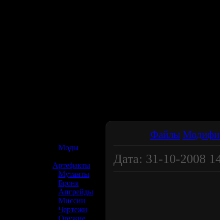
☢️ S.T.A.L.K.E.R. 2
Файлы
Модифи
»
Моды
Дата: 31-10-2008 1
»
Артефакты
»
Мутанты
»
Броня
»
Апгрейды
»
Миссии
»
Чертежи
»
Оружие