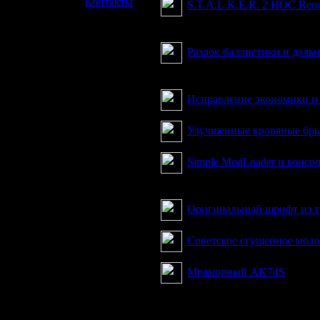
»
Контакты
S.T.A.L.K.E.R. 2 HOC Rem
Глобальная модификация д
Разлок баллистики и даль
Fully Unlocked Ballistics an
Исправление экономики и
Улучшенные кровяные бр
Simple ModLoader и консо
Simple ModLoader and Cons
Оригинальный шрифт из 
Советское сгущенное моло
Мраморный AK74S