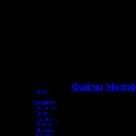
☢️ S.T.A.L.K.E.R. 2
Файлы
Модиф
»
Моды
»
Артефакты
»
Мутанты
»
Броня
»
Апгрейды
»
Миссии
»
Чертежи
»
Оружие