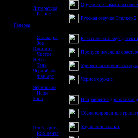
»
Оружие не ломается совсе
Литература
»
Разное
Русская озвучка Сталкер 2
☢️
Галерея
Нейросетевой дубляж
»
Сталкер 2
Классический звук детект
»
Зов
Припяти
Пропуск начальных застав
»
Чистое
Небо
»
Тень
Удвоенная прочность ору
Чернобыля
»
Фан-арт
Черное оружие
»
Чернобыль
Меняет текстуры всего о
»
Наша
Зона
Исправление дробовиков 
☢️ Разное
Сбалансированные гранат
»
Улучшение гранат
Популярное
»
RSS лента