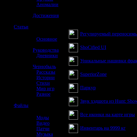
»
Аномалии
»
Достижения
З
☢️
Статьи
Регулируемый переносимы
»
Основное
»
ShoCified UI
Руководства
»
Дневники
Уникальные нашивки фра
»
Чернобыль
»
Рассказы
SuperiorZone
»
Истории
»
Стихи
Паркур
»
Мир игр
»
Разное
Звук хэдшота из Hunt: Sh
☢️
Файлы
Все иконки на карте игры
»
Моды
»
Видео
Инвентарь на 9999 кг
»
Патчи
»
Музыка