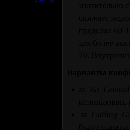
»
Контакты
значительно с
снижает задер
пределах 60-1
для более выс
70. Внутренни
Варианты конф
zz_No_Grenad
использовать 
zz_Gatling_G
будут сыпать