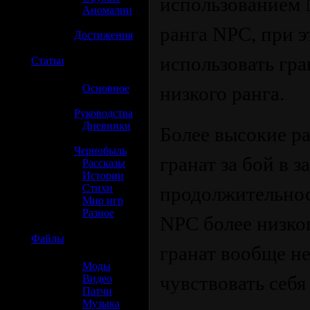
использованием 
»
Аномалии
»
ранга NPC, при э
Достижения
использовать гр
☢️
Статьи
»
Основное
низкого ранга.
»
Руководства
»
Дневники
Более высокие р
»
Чернобыль
гранат за бой в з
»
Рассказы
»
Истории
»
Стихи
продолжительност
»
Мир игр
»
Разное
NPC более низко
☢️
Файлы
гранат вообще не
»
Моды
чувствовать себя
»
Видео
»
Патчи
»
Музыка