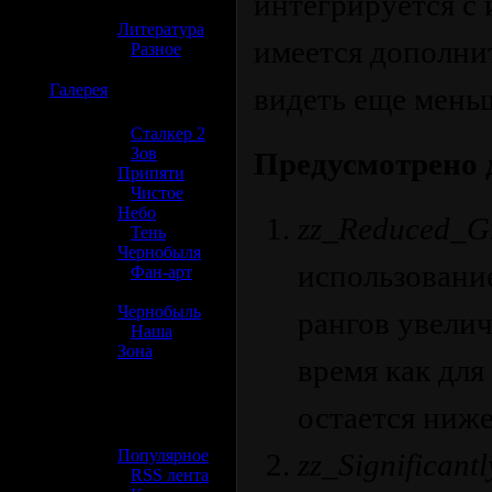
интегрируется с 
»
Литература
имеется дополнит
»
Разное
☢️
Галерея
видеть еще меньш
»
Сталкер 2
»
Зов
Предусмотрено 
Припяти
»
Чистое
Небо
zz_Reduced_G
»
Тень
Чернобыля
использование
»
Фан-арт
»
Чернобыль
рангов увелич
»
Наша
Зона
время как для
☢️ Разное
остается ниже
»
Популярное
zz_Significan
»
RSS лента