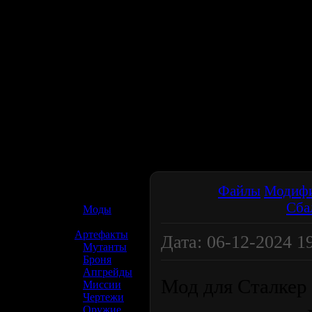
☢️ S.T.A.L.K.E.R. 2
Файлы
Модиф
Сба
»
Моды
»
Артефакты
Дата: 06-12-2024 19
»
Мутанты
»
Броня
»
Апгрейды
Мод для Сталкер
»
Миссии
»
Чертежи
»
Оружие