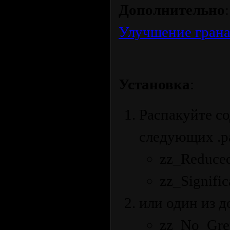
Дополнительно
Улучшение грана
Установка
:
Распакуйте с
следующих .p
zz_Reduce
zz_Signifi
или один из д
zz_No_Gre