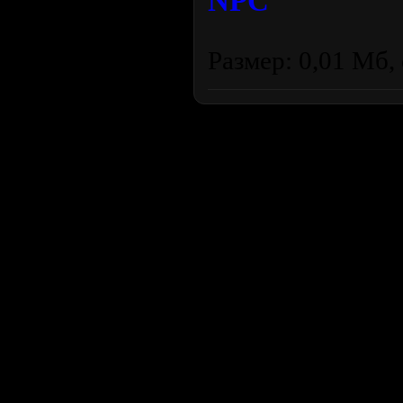
NPC
Размер: 0,01 Мб, 
Продолжая пользоваться сайтом, вы соглашаетесь с использован
просмотра посетителям младше 18 лет. Организация GSC 
Использование материалов сайта возможно 