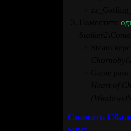
zz_Gatlin
Поместите
од
Stalker2\Cont
Steam вер
Chornobyl\
Game pass
Heart of C
(Windows)\
Скачать Сбал