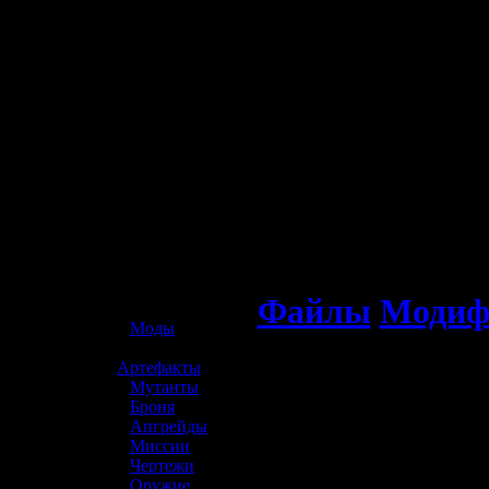
☢️ S.T.A.L.K.E.R. 2
Файлы
Модиф
»
Моды
»
Артефакты
»
Мутанты
»
Броня
»
Апгрейды
»
Миссии
»
Чертежи
»
Оружие