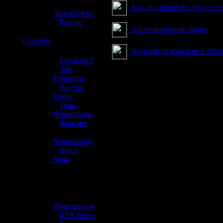
»
Арх-аномалии видны на к
Литература
»
Разное
Альтернативное радио
☢️
Галерея
Активация консоли и фот
»
Сталкер 2
»
Зов
Припяти
»
Чистое
Небо
»
Тень
Чернобыля
»
Фан-арт
»
Чернобыль
»
Наша
Зона
☢️ Разное
»
Популярное
»
RSS лента