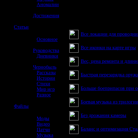
»
Аномалии
»
Достижения
З
☢️
Статьи
Все локации для проводни
»
Основное
»
Все иконки на карте игры
Руководства
»
Дневники
Вес, цена ремонта и длин
»
Чернобыль
»
Рассказы
Быстрая перезарядка оруж
»
Истории
»
Стихи
Больше боеприпасов при 
»
Мир игр
»
Разное
Боевая музыка из трилоги
☢️
Файлы
Без дрожания камеры
»
Моды
»
Видео
Баланс и оптимизация Ста
»
Патчи
»
Музыка