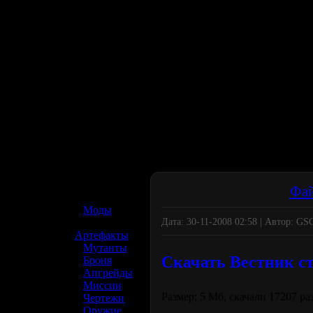
☢️ S.T.A.L.K.E.R. 2
Фа
»
Моды
Дата: 30-11-2008 02:58 | Автор: G
»
Артефакты
»
Мутанты
Скачать Вестник с
»
Броня
»
Апгрейды
»
Миссии
Размер: 5 Мб, скачали 17207 раз
»
Чертежи
»
Оружие