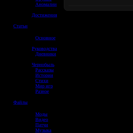
»
Аномалии
»
Достижения
☢️
Статьи
»
Основное
»
Руководства
»
Дневники
»
Чернобыль
»
Рассказы
»
Истории
»
Стихи
»
Мир игр
»
Разное
☢️
Файлы
»
Моды
»
Видео
»
Патчи
»
Музыка