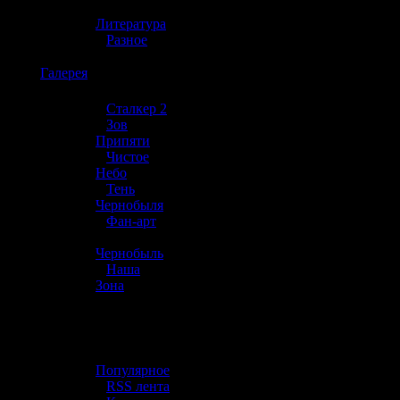
»
Литература
»
Разное
☢️
Галерея
»
Сталкер 2
»
Зов
Припяти
»
Чистое
Небо
»
Тень
Чернобыля
»
Фан-арт
»
Чернобыль
»
Наша
Зона
☢️ Разное
»
Популярное
»
RSS лента