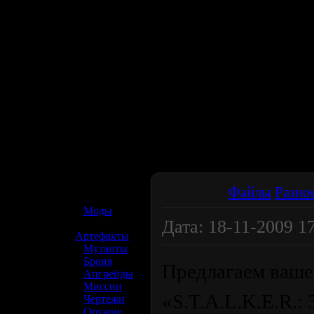
☢️ S.T.A.L.K.E.R. 2
Файлы
Разно
»
Моды
Дата: 18-11-2009 1
»
Артефакты
»
Мутанты
»
Броня
Предлагаем ваш
»
Апгрейды
»
Миссии
«S.T.A.L.K.E.R.:
»
Чертежи
»
Оружие