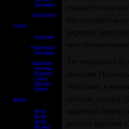
»
Аномалии
сможете получи
»
Достижения
производительно
☢️
Статьи
игровых нагрузка
»
Основное
»
она сбалансирова
Руководства
»
Дневники
»
Тестирование буд
Чернобыль
»
Рассказы
локации Припять
»
Истории
»
Стихи
»
Мир игр
погодных и време
»
Разное
солнце, дождь). 
☢️
Файлы
широкий набор п
»
Моды
»
Видео
»
Патчи
разных версиях Di
»
Музыка