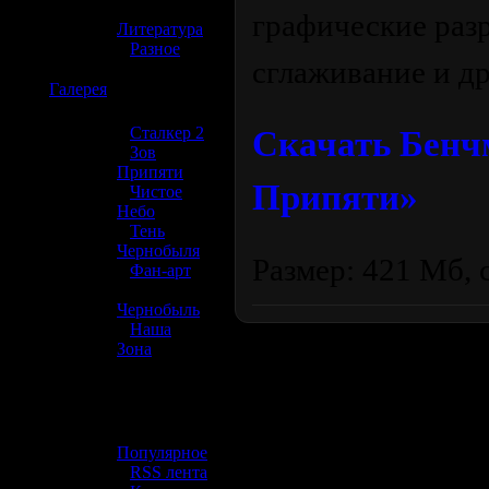
»
графические раз
Литература
»
Разное
сглаживание и др
☢️
Галерея
»
Сталкер 2
Скачать Бенчм
»
Зов
Припяти
Припяти»
»
Чистое
Небо
»
Тень
Чернобыля
Размер: 421 Мб, 
»
Фан-арт
»
Чернобыль
»
Наша
Зона
☢️ Разное
»
Популярное
»
RSS лента