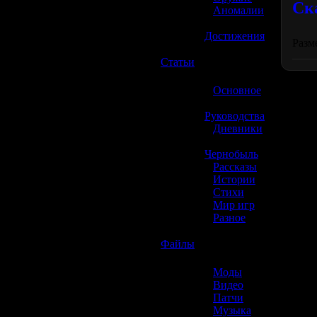
Ск
»
Аномалии
»
Достижения
Разме
☢️
Статьи
»
Основное
»
Руководства
»
Дневники
»
Чернобыль
»
Рассказы
»
Истории
»
Стихи
»
Мир игр
»
Разное
☢️
Файлы
»
Моды
»
Видео
»
Патчи
»
Музыка