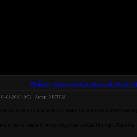
Файлы
Разное
Карты локаций «Зова П
 16-01-2010 10:52 | Автор: NIKTEM
ы всех локаций с подробным указанием тайников и квестовых п
енно: Затон, завод Юпитер, подземка завода Юпитера, Припять.