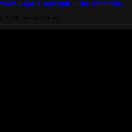
ачать Карты локаций «Зова Припяти»
р: 5,8 Мб, скачали 29440 раз.