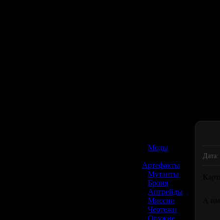
☢️ S.T.A.L.K.E.R. 2
»
Моды
Дата:
»
Артефакты
»
Мутанты
Карт
»
Броня
»
Апгрейды
»
Миссии
А им
»
Чертежи
»
Оружие