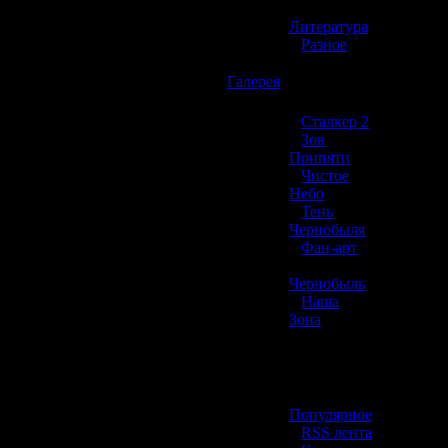
»
Литература
»
Разное
☢️
Галерея
»
Сталкер 2
»
Зов
Припяти
»
Чистое
Небо
»
Тень
Чернобыля
»
Фан-арт
»
Чернобыль
»
Наша
Зона
☢️ Разное
»
Популярное
»
RSS лента