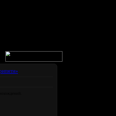
рипяти»
рохождений.