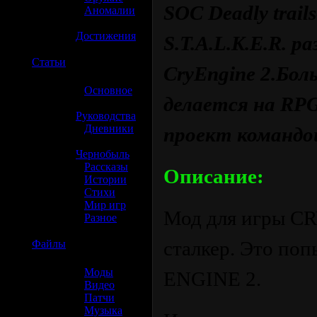
SOC Deadly trai
»
Аномалии
»
Достижения
S.T.A.L.K.E.R. 
☢️
Статьи
CryEngine 2.Бол
»
Основное
делается на RP
»
Руководства
»
Дневники
проект командой
»
Чернобыль
»
Рассказы
Описание:
»
Истории
»
Стихи
»
Мир игр
Мод для игры CR
»
Разное
сталкер. Это поп
☢️
Файлы
»
Моды
ENGINE 2.
»
Видео
»
Патчи
»
Музыка