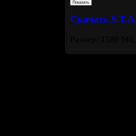
Скачать S.T.A.
Размер: 1580 Мб,
Продолжая пользоваться сайтом, вы соглашаетесь с использован
просмотра посетителям младше 18 лет. Организация GSC 
Использование материалов сайта возможно 