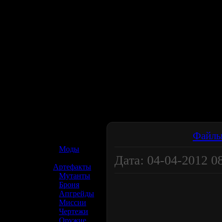
☢️ S.T.A.L.K.E.R. 2
Файл
»
Моды
Дата: 04-04-2012 08
»
Артефакты
»
Мутанты
»
Броня
»
Апгрейды
»
Миссии
»
Чертежи
»
Оружие