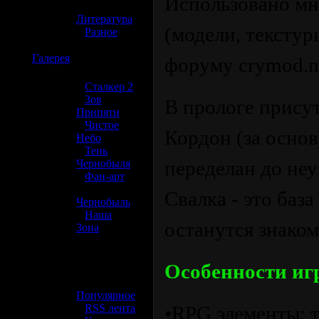
Использовано мн
»
Литература
(модели, текстур
»
Разное
☢️
Галерея
форуму crymod.ne
»
Сталкер 2
»
Зов
В прологе присут
Припяти
»
Чистое
Кордон (за основ
Небо
»
Тень
переделан до неу
Чернобыля
»
Фан-арт
»
Cвалка - это база
Чернобыль
»
Наша
останутся знаком
Зона
☢️ Разное
Особенности иг
»
Популярное
»
RSS лента
•RPG элементы: т