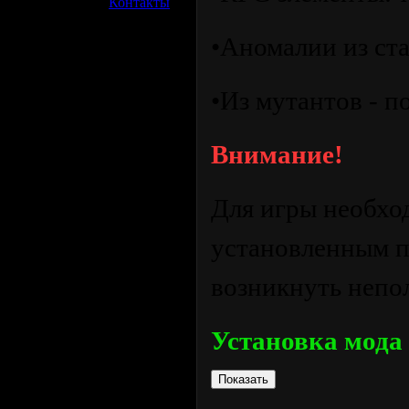
»
Контакты
•Аномалии из ста
•Из мутантов - п
Внимание!
Для игры необхо
установленным п
возникнуть непо
Установка мода 