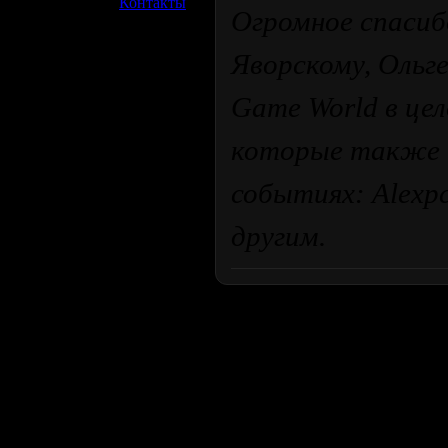
»
Контакты
Огромное спасиб
Яворскому, Ольг
Game World в це
которые также 
событиях: Alexpc
другим.
Продолжая пользоваться сайтом, вы соглашаетесь с использован
просмотра посетителям младше 18 лет. Организация GSC 
Использование материалов сайта возможно 