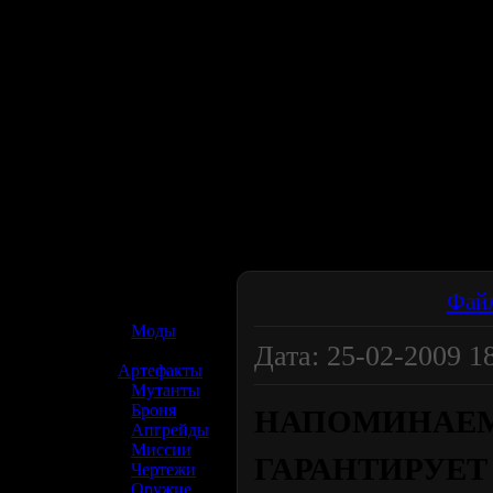
☢️ S.T.A.L.K.E.R. 2
Фай
»
Моды
Дата: 25-02-2009 1
»
Артефакты
»
Мутанты
»
Броня
НАПОМИНАЕМ,
»
Апгрейды
»
Миссии
ГАРАНТИРУЕТ
»
Чертежи
»
Оружие