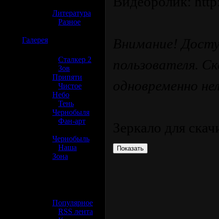
Видеоролик: http:
»
Литература
»
Разное
☢️
Галерея
Внимание! Досту
»
Сталкер 2
пользователя. С
»
Зов
Припяти
одновременно нел
»
Чистое
Небо
»
Тень
Чернобыля
»
Фан-арт
Зеркало для скач
»
Чернобыль
»
Наша
Зона
☢️ Разное
»
Популярное
»
RSS лента