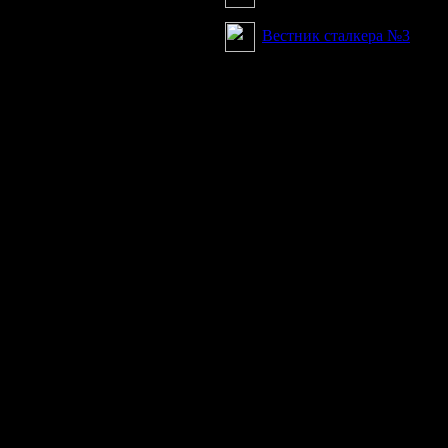
Вестник сталкера №3
Продолжая пользоваться сайтом, вы соглашаетесь с использован
просмотра посетителям младше 18 лет. Организация GSC 
Использование материалов сайта возможно 