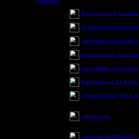
»
Контакты
Множество статей по мод
Рождественский Screensav
Мультиплеерная карта indus
Легендарное сохранение дл
Карты локаций «Зова При
Карта Military для «Зова 
Карта мира S.T.A.L.K.E.R.
Детектор "Велес" (PDA,
Любимый всеми сталкерам
Депозиторий
мультиплеерная карта
Две темы для Nokia 6233