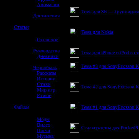
З
»
Аномалии
»
Тема для SE — Группиров
Достижения
Тема для Sony Ericsson
☢️
Статьи
Тема для Nokia
»
Основное
очередное украшательств
»
Руководства
Тема для iPhone и iPod в ст
»
Дневники
»
Тема #3 для SonyEricsson 
Чернобыль
»
Рассказы
Оформление меню мобильни
»
Истории
»
Стихи
Тема #2 для SonyEricsson 
»
Мир игр
»
Разное
Оформление меню мобильни
☢️
Файлы
Тема #1 для SonyEricsson 
Оформление меню мобильни
»
Моды
»
Видео
Сталкер-темы для PocketP
»
Патчи
»
Музыка
Три сталкер-темы для Poc