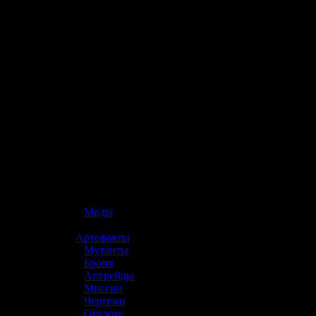
☢️ S.T.A.L.K.E.R. 2
»
Моды
»
Артефакты
»
Мутанты
»
Броня
»
Апгрейды
»
Миссии
»
Чертежи
»
Оружие