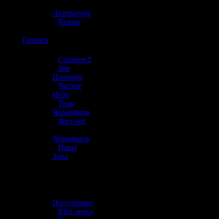
»
Литература
»
Разное
☢️
Галерея
»
Сталкер 2
»
Зов
Припяти
»
Чистое
Небо
»
Тень
Чернобыля
»
Фан-арт
»
Чернобыль
»
Наша
Зона
☢️ Разное
»
Популярное
»
RSS лента