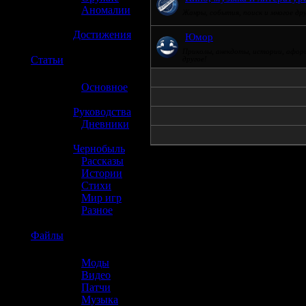
»
Аномалии
Жанры, события, поиск и многое др
»
Достижения
Юмор
Приколы, анекдоты, истории, афор
☢️
Статьи
другое!
»
Основное
»
Руководства
»
Дневники
»
Чернобыль
»
Рассказы
»
Истории
»
Стихи
»
Мир игр
»
Разное
☢️
Файлы
»
Моды
»
Видео
»
Патчи
»
Музыка