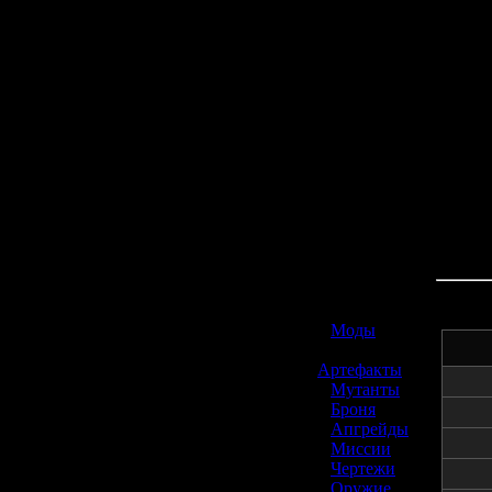
☢️ S.T.A.L.K.E.R. 2
»
Моды
»
Артефакты
»
Мутанты
»
Броня
»
Апгрейды
»
Миссии
»
Чертежи
»
Оружие