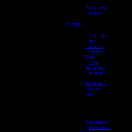
»
Литература
»
Разное
☢️
Галерея
»
Сталкер 2
»
Зов
Припяти
»
Чистое
Небо
»
Тень
Чернобыля
»
Фан-арт
»
Чернобыль
»
Наша
Зона
☢️ Разное
»
Популярное
»
RSS лента