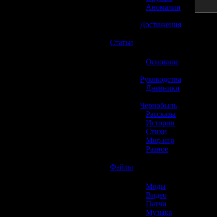
»
Аномалии
»
Достижения
☢️
Статьи
»
Основное
»
Руководства
»
Дневники
»
Чернобыль
»
Рассказы
»
Истории
»
Стихи
»
Мир игр
»
Разное
☢️
Файлы
»
Моды
»
Видео
»
Патчи
»
Музыка