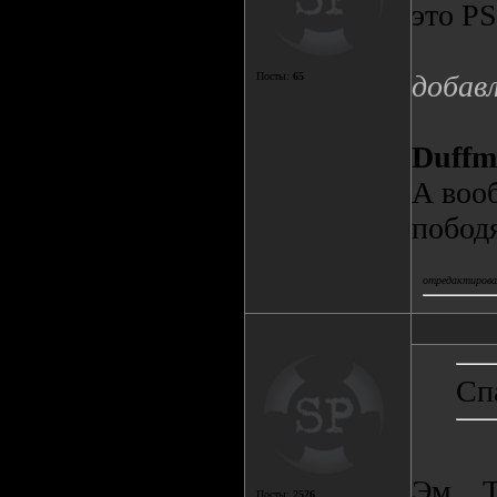
это PS
добав
Посты:
65
Duffm
А воо
пободя
отредактирова
Сп
Эм... 
Посты:
2526