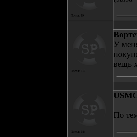
Посты:
99
Ворте
У меня
покупа
вещь х
Посты:
819
USM
По тем
Посты:
644