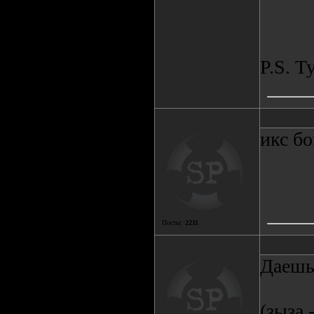
P.S. Т
икс бо
Посты:
2211
Даешь
(зыза 