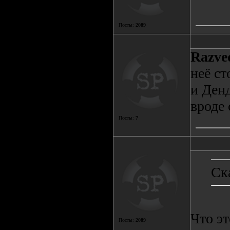
Посты:
2089
Razve
неё с
и Денд
вроде 
Посты:
7
Ск
Что эт
Посты:
2089