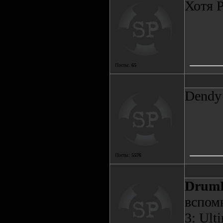
Хотя 
Посты:
65
Dendy
Посты:
5576
DrumK
вспом
3: Ult