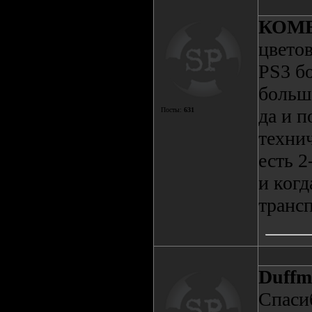
КОМ
цветов
PS3 бо
больше
да и п
Посты:
631
техни
есть 2
и когд
трансп
Duffm
Спаси