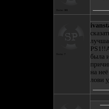
Посты:
381
ivanst
сказа
лучшая
PS1!!А
была и
Посты:
7
причи
на не
лови у