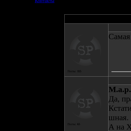
»
Контакты
Автор
Самая 
Посты:
115
М.а.р.
Да, пр
Кстати
шная.
А на 
Посты:
65