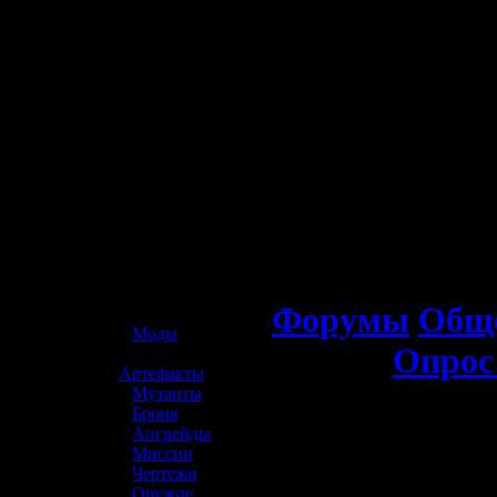
☢️ S.T.A.L.K.E.R. 2
Форумы
Обще
»
Моды
Опрос
»
Артефакты
»
Мутанты
»
Броня
»
Апгрейды
»
Миссии
»
Чертежи
»
Оружие