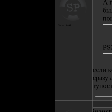
А 
был
по
Посты:
1406
PS
если к
сразу 
тупост
ivanst