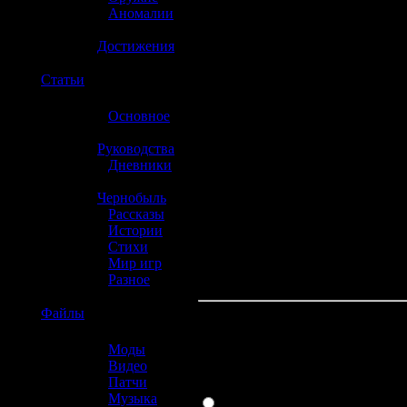
»
Аномалии
»
Достижения
☢️
Статьи
»
Основное
»
Руководства
»
Дневники
»
Чернобыль
»
Рассказы
»
Истории
»
Стихи
»
Мир игр
»
Разное
☢️
Файлы
Какая консоль л
»
Моды
»
Видео
»
Патчи
PlayStation 3
»
Музыка