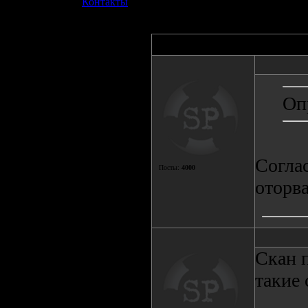
»
Контакты
Автор
Оп
Согла
Посты:
4000
оторва
Скан 
такие 