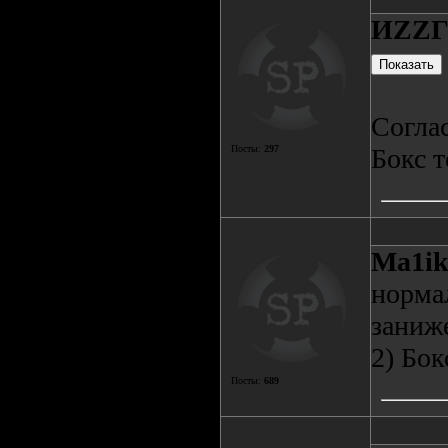
ИZZ
Согла
Посты:
297
Бокс т
Ma1i
норма
заниж
2) Бок
Посты:
689