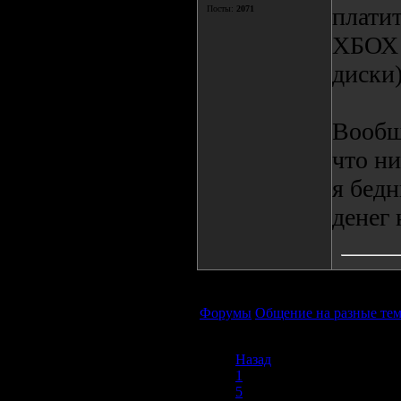
платит
Посты:
2071
ХБОХ 
диски
Вообщ
что н
я бедн
денег 
Форумы
Общение на разные те
Назад
1
5