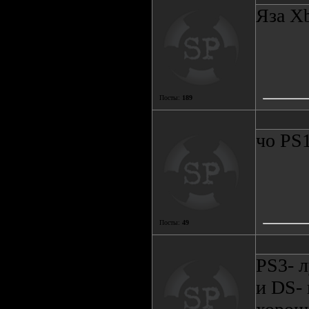
Яза X
Посты:
189
чо PS
Посты:
49
PS3- л
и DS- 