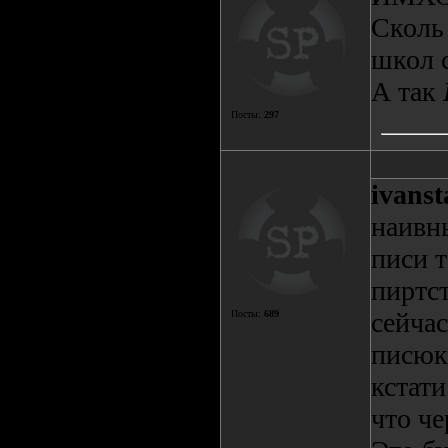
Сколь 
школ с
А так
Посты:
297
ivanst
наивн
писи 
пиртст
сейчас
Посты:
689
писюк,
кстати
что че