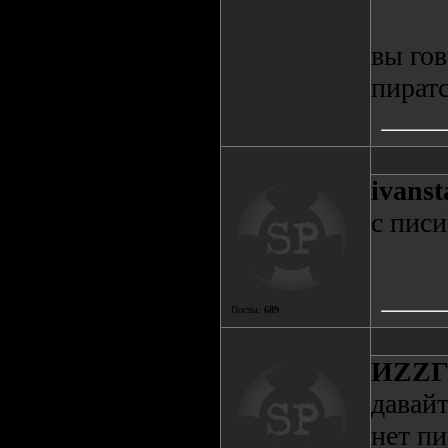
вы гов
пират
ivanst
с писи
Посты:
689
ИZZ
давай
нет пи