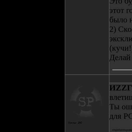
Это б
этот 
было н
2) Ск
экскл
(кучи!
Делай 
ИZZ
влети
Ты ош
для PC
Посты:
297
отредактировал