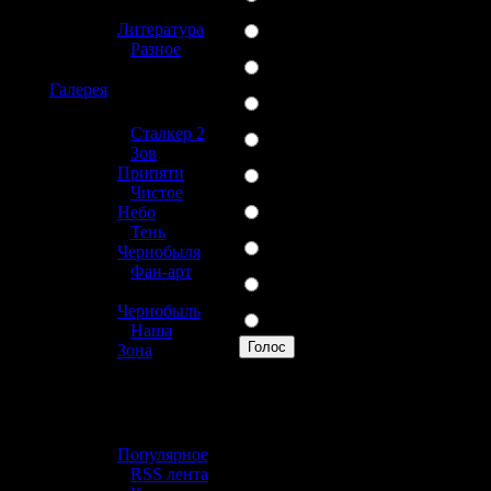
»
Xbox 360
Литература
»
Разное
Wii
☢️
Галерея
PlayStation 2
Xbox
»
Сталкер 2
»
Зов
PSP
Припяти
»
Чистое
Nintendo DS
Небо
»
Тень
Gameboy
Чернобыля
»
Фан-арт
GameCube
»
Другая
Чернобыль
»
Наша
Голос
Зона
Вы можете прогол
☢️ Разное
выше линию.
»
Популярное
314 проголосовав
»
RSS лента