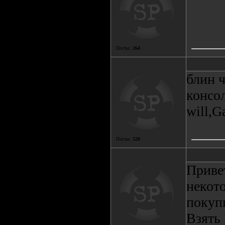
Посты:
264
блин ч
консол
will,G
Посты:
520
Приве
некот
покупк
Взять 