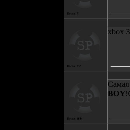
Посты:
7
xbox 3
Посты:
257
Самая
BOY
!
Посты:
1884