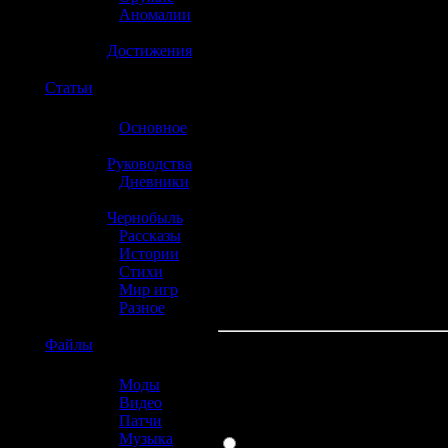
»
Аномалии
»
Достижения
☢️
Статьи
»
Основное
»
Руководства
»
Дневники
»
Чернобыль
»
Рассказы
»
Истории
»
Стихи
»
Мир игр
»
Разное
☢️
Файлы
Какая консоль л
»
Моды
»
Видео
»
Патчи
PlayStation 3
»
Музыка