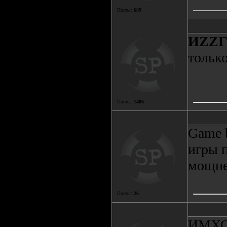
Посты:
689
ИZZ
только
Посты:
1406
Game 
игры п
мощне
Посты:
26
ИМХО 