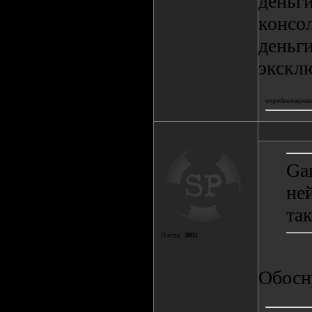
деньг
консол
деньги
экскл
отредактировал
Ga
не
та
Посты:
3082
Обосну