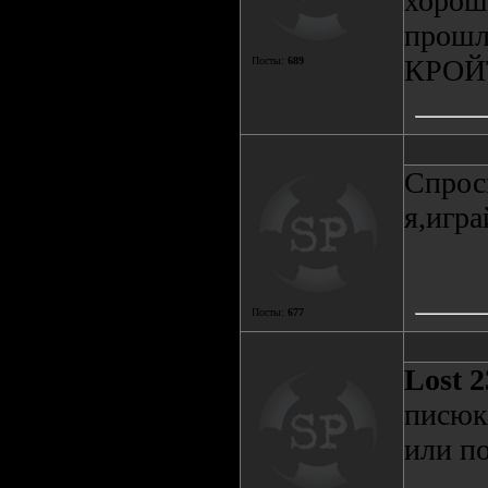
хороши
прошл
КРОЙ
Посты:
689
Спрос
я,игра
Посты:
677
Lost 2
писюк 
или по