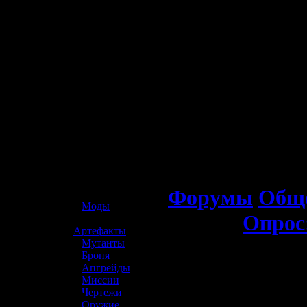
☢️ S.T.A.L.K.E.R. 2
Форумы
Обще
»
Моды
Опрос
»
Артефакты
»
Мутанты
»
Броня
»
Апгрейды
»
Миссии
»
Чертежи
»
Оружие