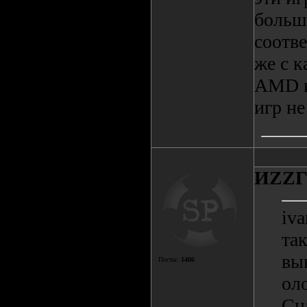
больш
соотве
же с к
AMD и
игр не
ИZZ
iva
та
вы
Посты:
1406
ол
Сн