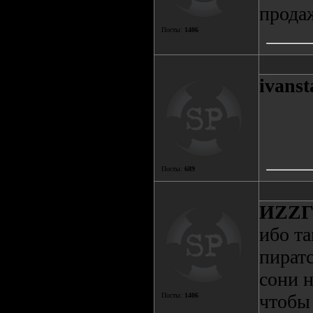
прода
Посты:
1406
ivanst
Посты:
689
ИZZ
ибо т
пират
сони 
чтобы 
Посты:
1406