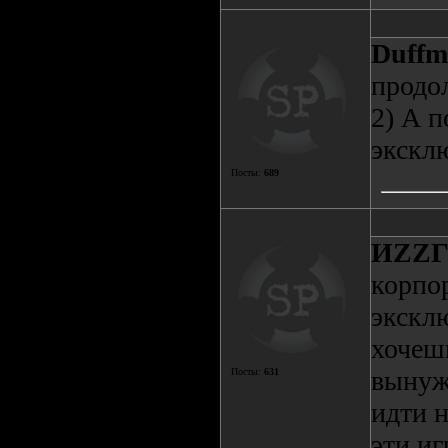
Duffm
продол
2) А п
экскл
Посты:
689
ИZZ
корпо
экскл
хочешь
вынужд
Посты:
631
идти н
эти иг