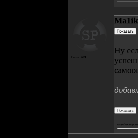
Ma1i
Ну есл
Посты:
689
успеш
самооц
добав
отредактирова