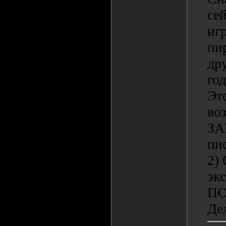
се
иг
пир
др
го
Эт
воз
ЗА
пи
2)
эк
ПС
Де