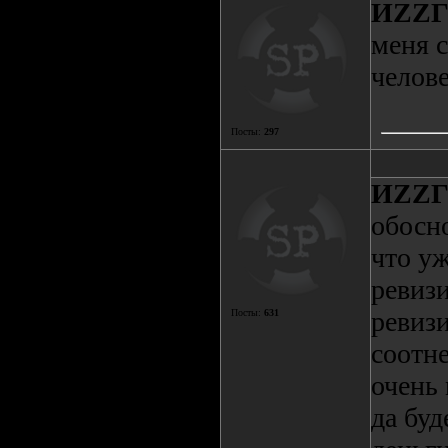
ИZZ
меня с
челове
Посты:
297
ИZZ
обосно
что уж
ревизи
ревиз
Посты:
631
соотне
очень 
да буд