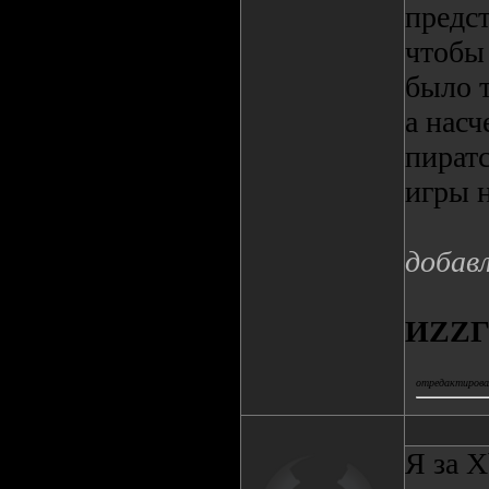
предст
чтобы 
было т
а насч
пиратс
игры 
добав
ИZZ
отредактировал
Я за X