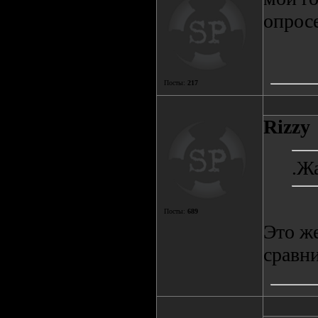
опрос
Посты:
217
Rizzy
.Ж
Посты:
689
Это же
сравни