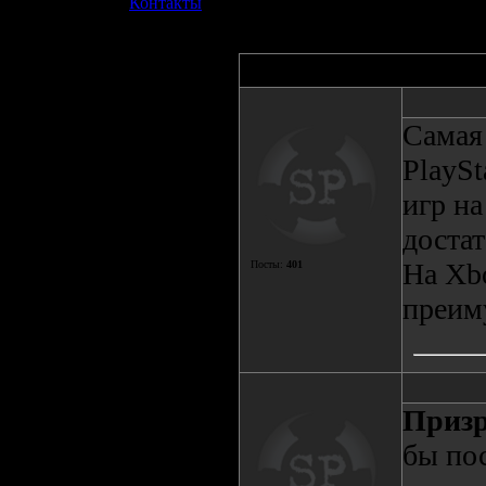
»
Контакты
Автор
Самая
PlaySt
игр на
достат
На Xb
Посты:
401
преим
Призр
бы пос