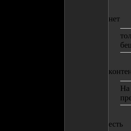
нет
то
бе
контен
На
пр
есть