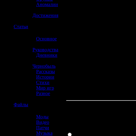
»
Аномалии
»
Достижения
☢️
Статьи
»
Основное
»
Руководства
»
Дневники
»
Чернобыль
»
Рассказы
»
Истории
»
Стихи
»
Мир игр
»
Разное
☢️
Файлы
Какая консоль л
»
Моды
»
Видео
»
Патчи
PlayStation 3
»
Музыка