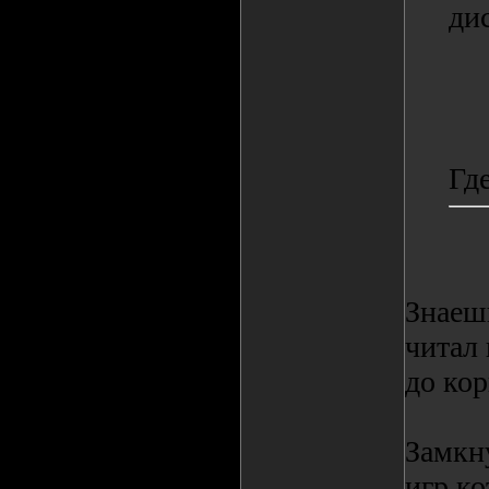
ди
Гд
Знаешь
читал 
до кор
Замкн
игр к