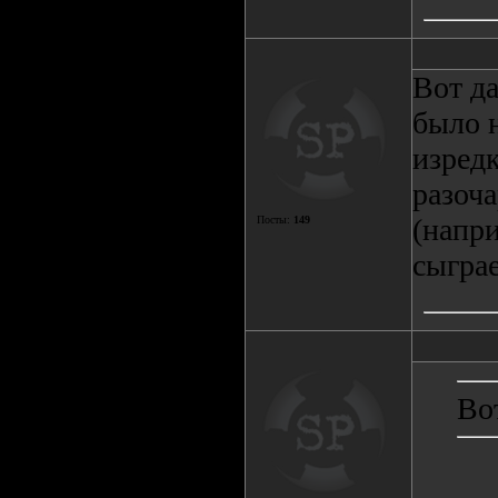
Вот да
было н
изредк
разоча
(напри
Посты:
149
сыгра
Во