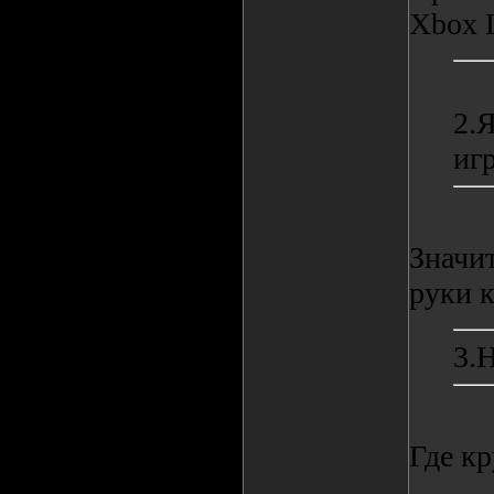
Xbox L
2.
иг
Значит
руки 
3.
Где к