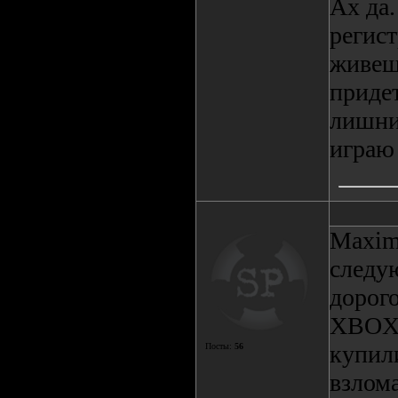
Ах да.
регист
живеш
придет
лишние
играю 
Maxim 
следу
дорого
XBOX 
купил
Посты:
56
взлома