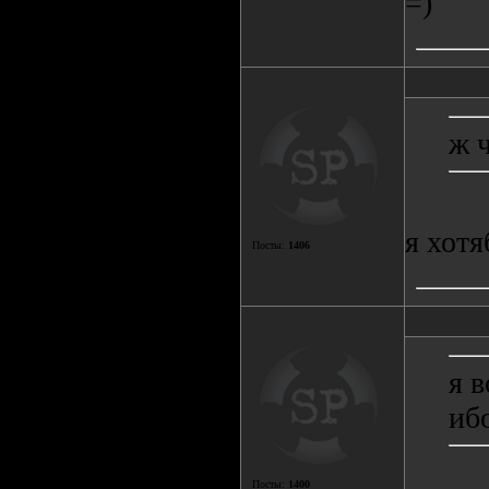
=)
ж 
я хот
Посты:
1406
я 
иб
Посты:
1400