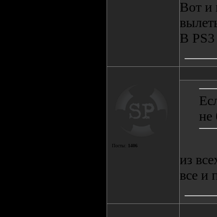
Вот и 
вылет
В PS3 
Есл
не
Посты:
1406
из все
все и 