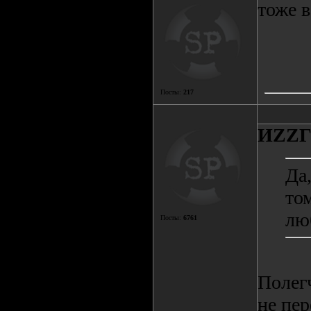
тоже 
Посты:
217
ИZZ
Да,
то
лю
Посты:
6761
Полегч
не пер