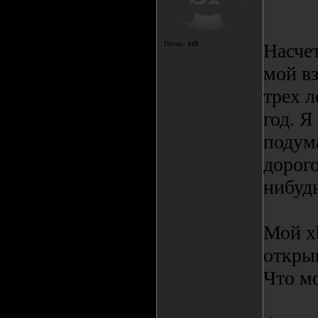
Посты:
149
Насчет
мой в
трех л
год. Я
подум
дорого
нибуд
Мой x
откры
Что м