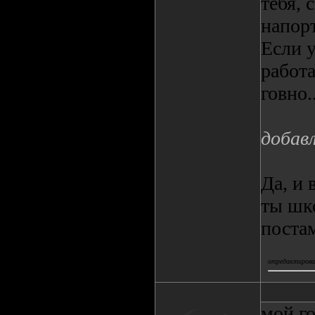
тебя, 
напорт
Если у
работа
говно..
добав
Да, и 
ты шк
поста
отредактирова
мой го