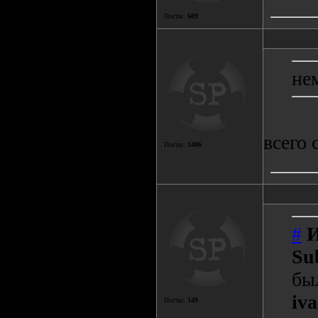
Посты:
689
не
всего 
Посты:
1406
#
Su
бы
iva
Посты:
149