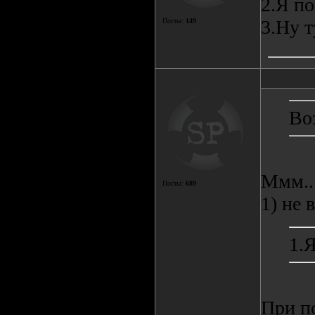
2.Я п
3.Ну т
Посты:
149
Во
Ммм..
Посты:
689
1) не 
1.
При по