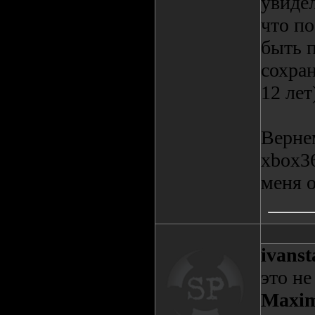
увидел
что по
быть 
сохран
12 лет
Верне
xbox3
меня о
ivanst
это не
Maxim