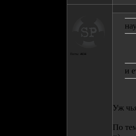
на
Посты:
4634
и е
Уж чь
По тем