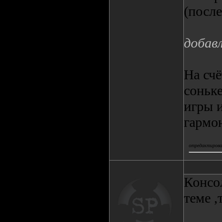
(посл
добав
На счё
соньке
игры 
гармон
отредактировал
Консол
теме ,