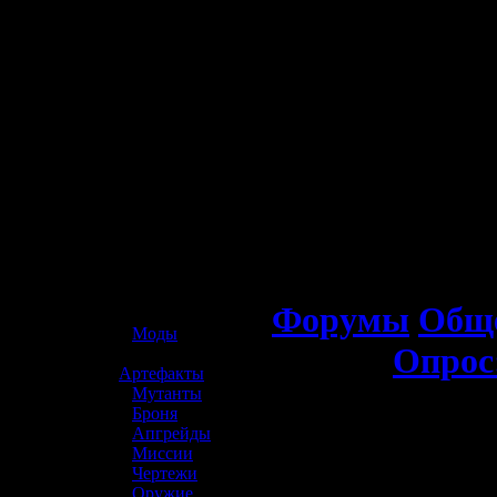
☢️ S.T.A.L.K.E.R. 2
Форумы
Обще
»
Моды
Опрос
»
Артефакты
»
Мутанты
»
Броня
»
Апгрейды
»
Миссии
»
Чертежи
»
Оружие