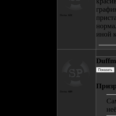
красив
графи
приста
Посты:
631
норма
иной к
Duffm
Призр
Посты:
689
Са
неё