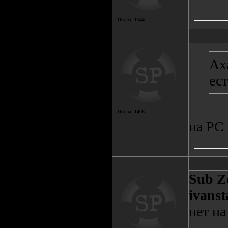
Посты:
1544
Ах
ест
Посты:
1406
на PC 
Sub Z
ivanst
нет на