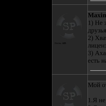
Maxim
1) Не 
друзья
2) Хва
лиценз
Посты:
689
3) Аха
есть н
Мой о
1.Я не