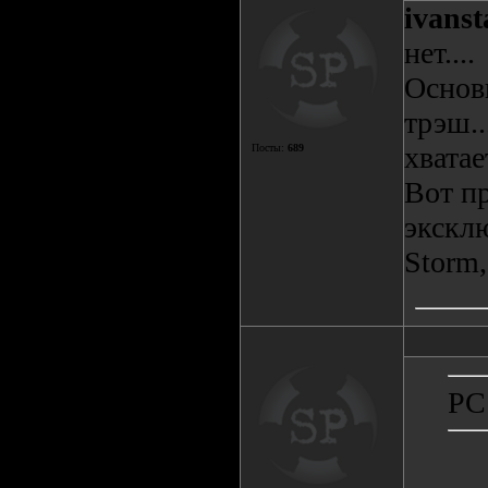
ivanst
нет....
Основ
трэш..
хватае
Посты:
689
Вот п
эксклю
Storm,
PC