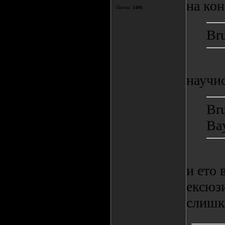
на ко
Посты:
1406
Bru
научис
Bru
Ba
и ето 
ексюзи
слишк