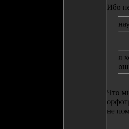
Ибо не
на
я 
ош
Что м
орфог
не по