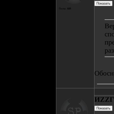
Посты:
689
Ве
сп
пр
ра
Обосну
ИZZ