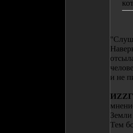
ко
"Слуша
Наверн
отсыла
челове
и не п
ИZZ
мнение
Земли 
Тем бо