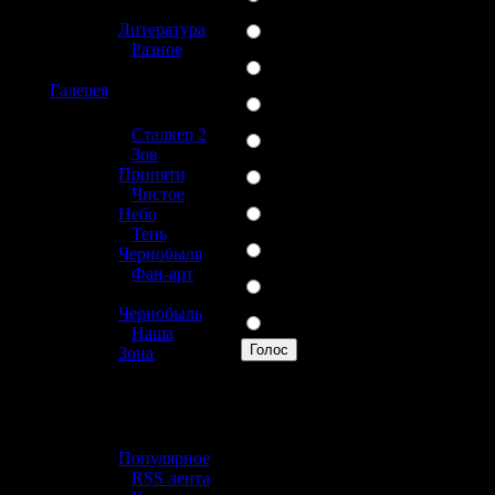
»
Xbox 360
Литература
»
Разное
Wii
☢️
Галерея
PlayStation 2
Xbox
»
Сталкер 2
»
Зов
PSP
Припяти
»
Чистое
Nintendo DS
Небо
»
Тень
Gameboy
Чернобыля
»
Фан-арт
GameCube
»
Другая
Чернобыль
»
Наша
Голос
Зона
Вы можете прогол
☢️ Разное
выше линию.
»
Популярное
314 проголосовав
»
RSS лента