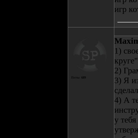
игр ко
Maxim
1) сво
круге"
2) Гра
3) Я и
Посты:
689
сделал
4) А т
инстру
у тебя
утверж