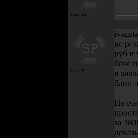
Посты:
908
ivanst
не рез
руб и 
бокс и
в алан
Посты:
87
блин п
На сче
прост
за 38
доказы