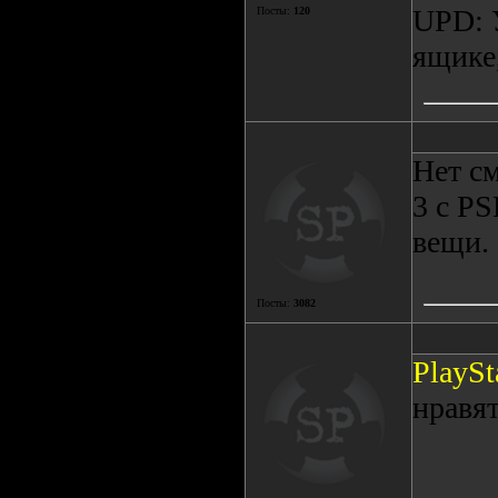
UPD: У
Посты:
120
ящике,
Нет см
3 с PS
вещи.
Посты:
3082
PlaySt
нравят