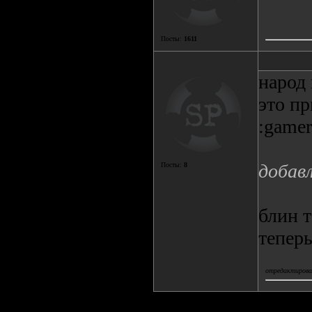
Посты:
1611
народ 
это п
:gamer
добав
Посты:
8
блин т
теперь
отредактирова