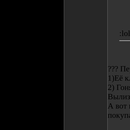
:lo
??? Пе
1)Её 
2) Гон
Вылиз
А вот 
покуп