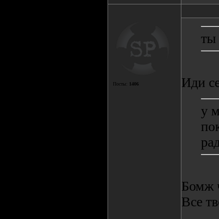
ты
Иди с
Посты:
1406
у 
по
ра
Бомж 
Все т