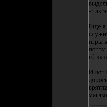
выделы
- так 
Еще я 
служит
игры к
потом 
гб кач
И вот
дорог
врятли
магази