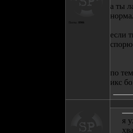
а ты л
норма
Посты:
8906
если т
спорю)
по тем
икс бо
я у
хва