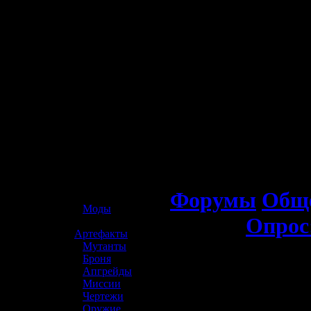
☢️ S.T.A.L.K.E.R. 2
Форумы
Обще
»
Моды
Опрос
»
Артефакты
»
Мутанты
»
Броня
»
Апгрейды
»
Миссии
»
Чертежи
»
Оружие