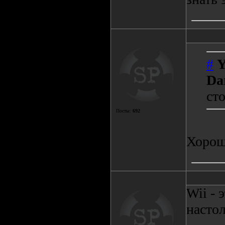
#
Y
Da
сто
Посты:
692
Хорош
Wii - 
настол