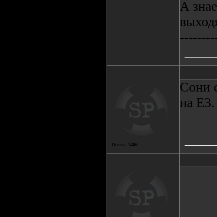
А зна
выходя
--------
Сони с
на E3.
Посты:
1406