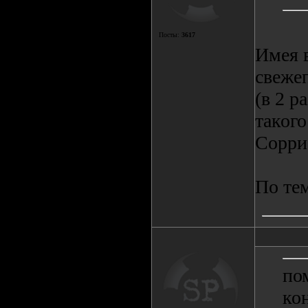
Посты:
3617
Имея 
свежеп
(в 2 р
такого
Сорри
По тем
пом
кон