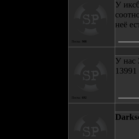
У иксб
соотно
неё ес
Посты:
908
У нас 
13991 
Посты:
692
Darks