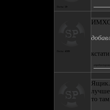
Посты:
59
ИМХО 
добавл
кстати
Посты:
4599
отредактировал(
Ящик. 
лучше,
то там