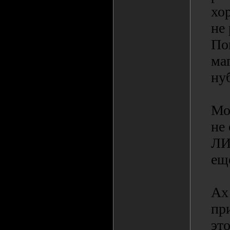
хо
не
По
ма
ну
Мо
не
ЛИ
ещ
Ах 
пр
эт