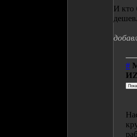
И кто 
дешев
добав
#
M
И
На
кр
раб