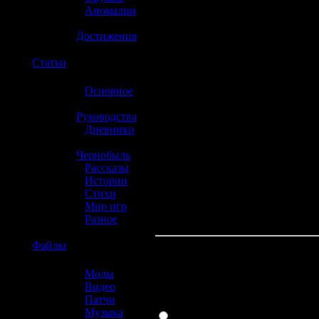
»
Аномалии
»
Достижения
☢️
Статьи
»
Основное
»
Руководства
»
Дневники
»
Чернобыль
»
Рассказы
»
Истории
»
Стихи
»
Мир игр
»
Разное
☢️
Файлы
Какая консоль л
»
Моды
»
Видео
»
Патчи
PlayStation 3
»
Музыка