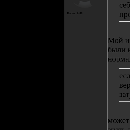
се
пр
Посты:
1406
Мой ин
были 
норма
ес
вер
зат
может 
знать 