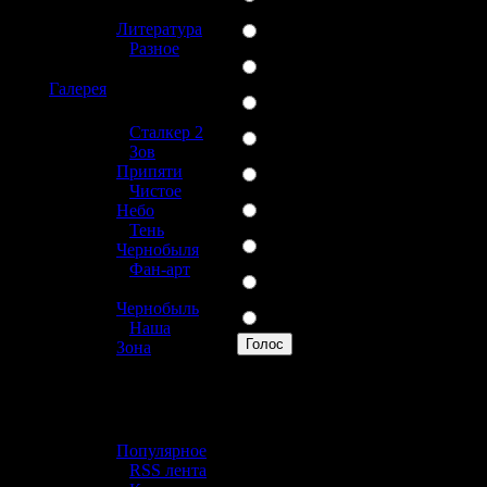
»
Xbox 360
Литература
»
Разное
Wii
☢️
Галерея
PlayStation 2
Xbox
»
Сталкер 2
»
Зов
PSP
Припяти
»
Чистое
Nintendo DS
Небо
»
Тень
Gameboy
Чернобыля
»
Фан-арт
GameCube
»
Другая
Чернобыль
»
Наша
Голос
Зона
Вы можете прогол
☢️ Разное
выше линию.
»
Популярное
314 проголосовав
»
RSS лента