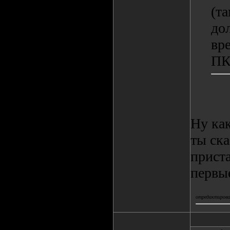
(та
до
вр
ПК 
Ну как
ты ска
приста
первы
отредактировал