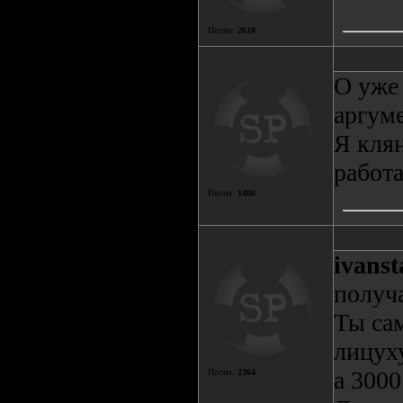
Посты:
2618
О уже
аргуме
Я клян
работа
Посты:
1406
ivanst
получа
Ты са
лицуху
а 3000
Посты:
2364