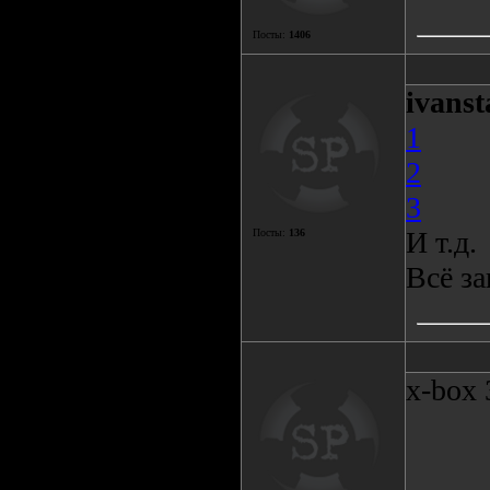
Посты:
1406
ivanst
1
2
3
И т.д.
Посты:
136
Всё за
x-box 