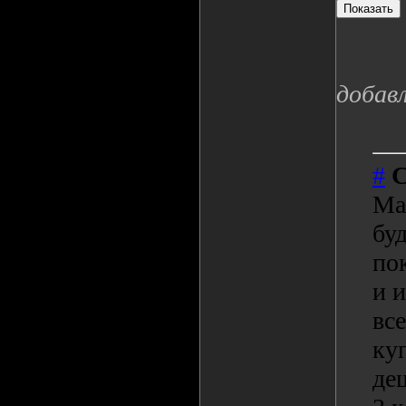
добав
#
С
Max
бу
по
и 
вс
ку
де