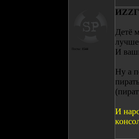
ИZZ
Детё м
лучше 
И ваш
Посты:
1544
Ну а п
пираты
(пира
И нар
консол