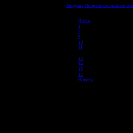
Форумы
Общение на разные те
Назад
1
5
9
10
11
12
13
14
15
17
Вперёд
Продолжая пользоваться сайтом, вы соглашаетесь с использован
просмотра посетителям младше 18 лет. Организация GSC 
Использование материалов сайта возможно 