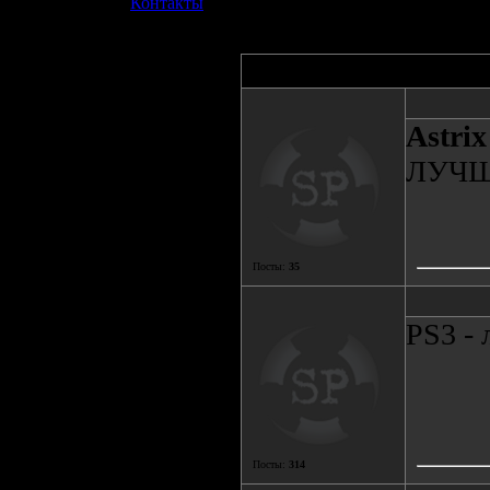
»
Контакты
Автор
Astrix
ЛУЧШЕ!
Посты:
35
PS3 - 
Посты:
314