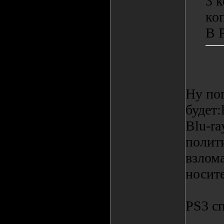
3 к
ко
В 
Ну пог
будет:
Blu-ra
полит
взлома
носит
PS3 сп