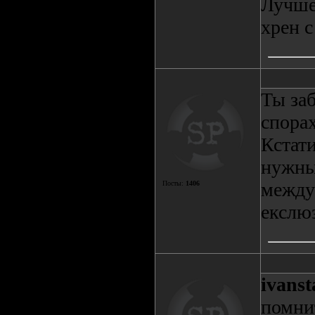
Лучше 
хрен с
Ты за
спора
Кстат
нужны
между
Посты:
1406
екслюз
ivanst
помнит