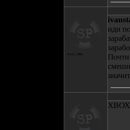
ivanst
иди п
зараба
зарабо
Почти 
Посты:
2364
смешно
значит
ХВОХ 