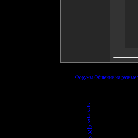
Форумы
Общение на разные
1
2
3
4
5
25
50
55