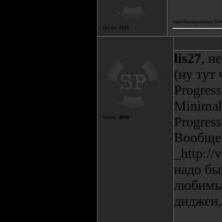
отредактировал(а) Deх
Посты:
2135
lis27
, н
(ну тут 
Progress
Minimal,
Progress
Посты:
4896
Вообще 
_http:/
надо быт
любимые
диджеи,