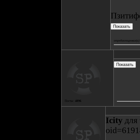
Пзитиф
отредактировал(а) 
Посты:
4896
Icity
для 
oid=619