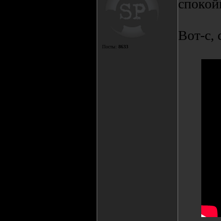
спокой
Вот-с,
Посты:
8633