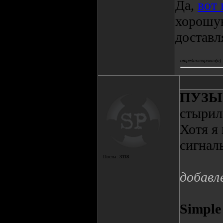
Да,
вот
хорошую
доставл
отредактировал(а)
ПУЗЫ
стырили
Хотя я
сигнал
Посты:
3118
добавл
Simple 