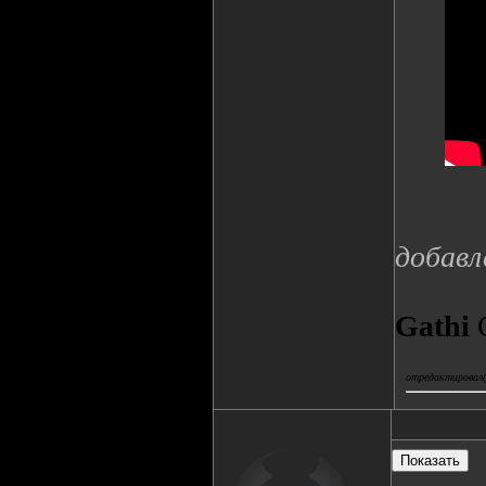
добавл
Gathi
О
отредактировал(а