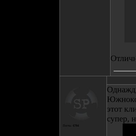
Отличн
Однажды
Южнокор
этот кл
супер, 
Посты:
6704