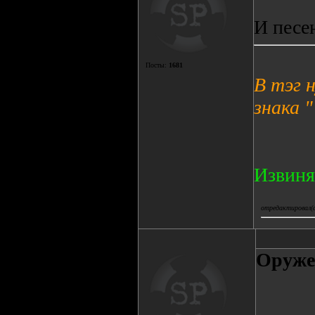
И песе
Посты:
1681
В тэг 
знака "
Извиня
отредактировал(а
Оруже