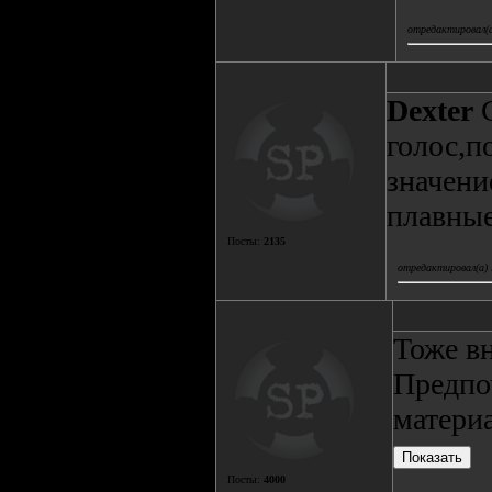
отредактировал(а
Deхter
С
голос,п
значени
плавные.
Посты:
2135
отредактировал(а) 
Тоже вн
Предпо
матери
Посты:
4000