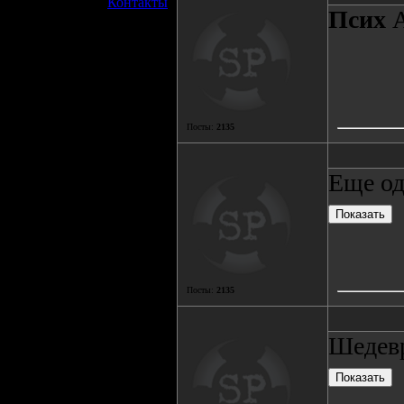
»
Контакты
Псиx
А
Посты:
2135
Еще од
Посты:
2135
Шедевр