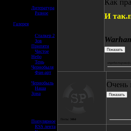
Как пр
»
Литература
»
Разное
И так.
☢️
Галерея
»
Сталкер 2
Warham
»
Зов
Припяти
»
Чистое
Небо
»
Тень
отредактировал(а)
Чернобыля
»
Фан-арт
»
Очень 
Чернобыль
»
Наша
Зона
☢️ Разное
»
Посты:
3464
Популярное
»
RSS лента