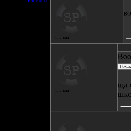
»
Контакты
во
Посты:
6704
Воо
ща 
Посты:
6704
шко