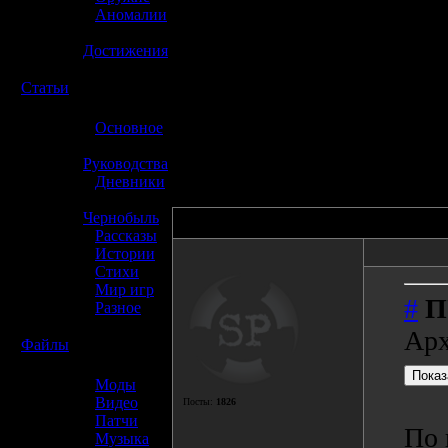
»
Аномалии
»
Достижения
☢️
Статьи
»
Основное
»
Руководства
»
Дневники
»
Чернобыль
Автор
»
Рассказы
»
Истории
»
Стихи
»
Мир игр
#
П
»
Разное
Арх
☢️
Файлы
»
Моды
»
Видео
Посты:
1826
»
Патчи
По 
»
Музыка