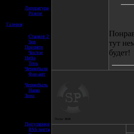
»
Литература
»
Разное
☢️
Галерея
Понрав
»
Сталкер 2
тут не
»
Зов
Припяти
будет!
»
Чистое
Небо
»
Тень
Чернобыля
»
Фан-арт
»
Чернобыль
»
Наша
Зона
☢️ Разное
»
Посты:
2618
Популярное
»
RSS лента