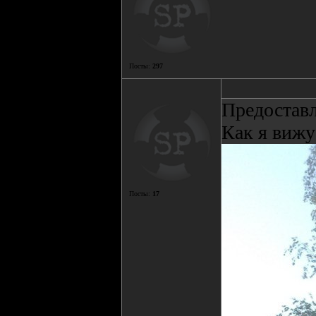
Посты:
297
Предостав
Как я вижу
Посты:
17