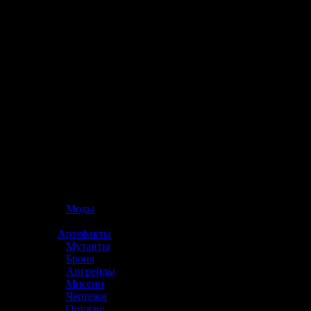
☢️ S.T.A.L.K.E.R. 2
»
Моды
»
Артефакты
»
Мутанты
»
Броня
»
Апгрейды
»
Миссии
»
Чертежи
»
Оружие