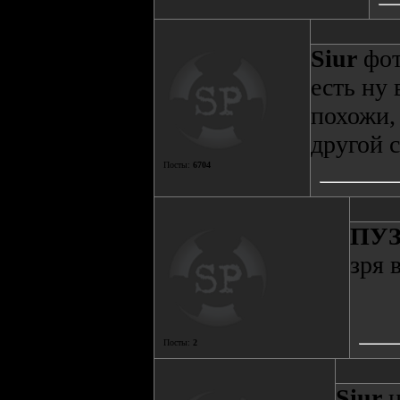
Siur
фот
есть ну 
похожи,
другой 
Посты:
6704
ПУ
зря 
Посты:
2
Siur
н