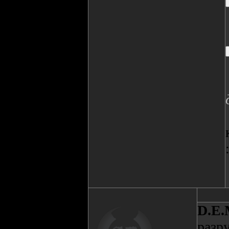
D.E.
разру