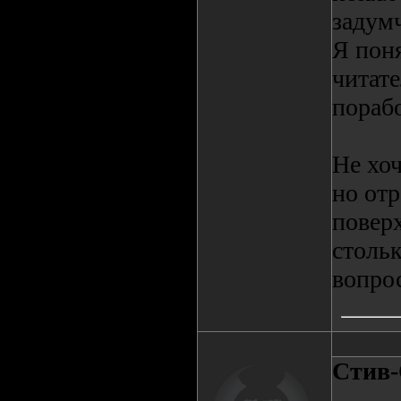
задум
Я пон
читате
порабо
Не хоч
но отр
поверх
стольк
вопро
Стив