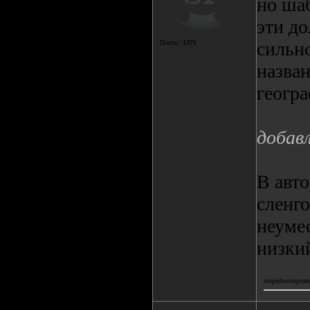
но шаб
эти д
сильн
Посты:
1371
назва
геогр
добав
В авт
сленг
неуме
низки
отредактировал