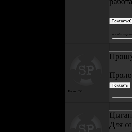
работа
отредактировал
Прошу
Проло
Посты:
356
Цыгане
Для о