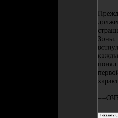
Прежде
должен
странн
Зоны.
встпул
каждый
понял 
перво
характ
==ОЧ