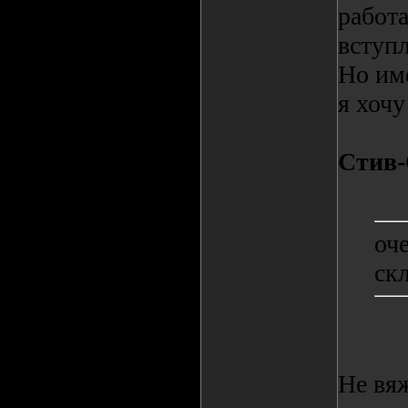
работа
вступл
Но име
я хочу
Стив
оче
ск
Не вяж