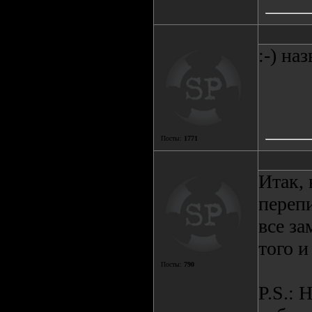
:-) на
Посты:
1771
Итак, 
перепи
все за
того и
Посты:
790
P.S.: 