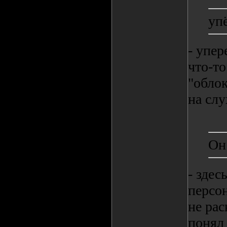
уп
- упер
что-то
"облок
на слу
Он
- здес
персон
не рас
понял