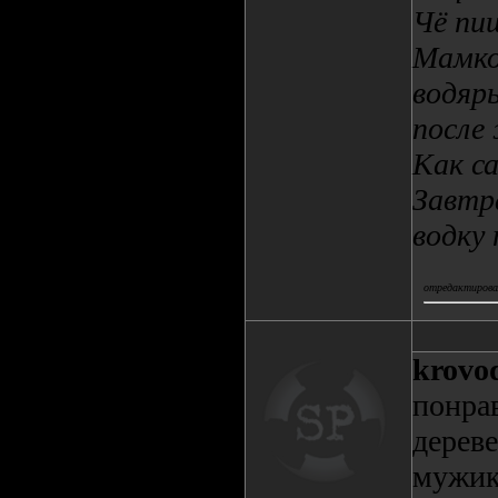
Чё пи
Мамкой
водяры
после
Как с
Завтр
водку
отредактировал
krovo
понра
дерев
мужик