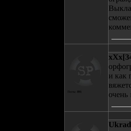
Выкла
сможе
комме
xXx[3
орфог
и как 
вяжетс
очень 
Посты:
891
Ukrad