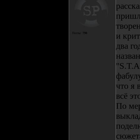
расска
пришл
творен
и кри
Посты:
790
два го
назван
"S.T.A
фабул
что я 
всё эт
По мер
выкла
подел
сюжета