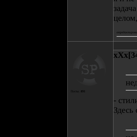
задача
целом,
отредактировал
xXx[3
не
Посты:
891
- сти
Здесь 