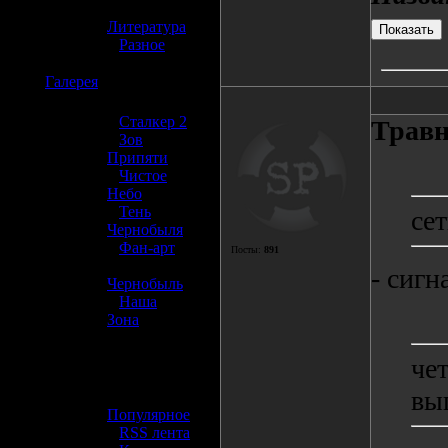
»
Литература
»
Разное
☢️
Галерея
»
Сталкер 2
Трав
»
Зов
Припяти
»
Чистое
Небо
»
Тень
се
Чернобыля
»
Фан-арт
Посты:
891
»
- сигн
Чернобыль
»
Наша
Зона
☢️ Разное
че
вы
»
Популярное
»
RSS лента