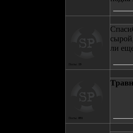
Спасиб
сырой,
ли еще
Посты:
19
Трав
Посты:
891