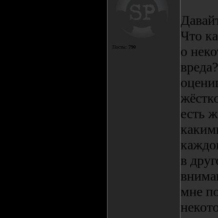
Давай
Что ка
о нек
Посты:
790
вреда
оцени
жёстко
есть ж
каким
каждог
в друг
внима
мне по
некот