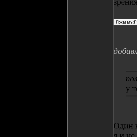
зрени
добав
по
у т
Один 
я и не