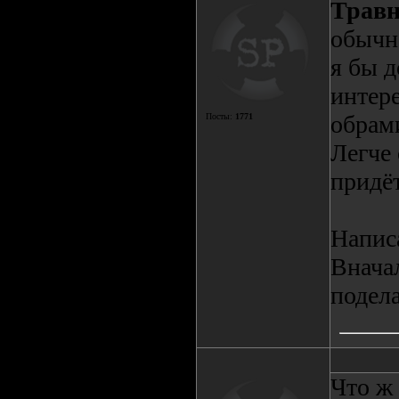
Трав
обычно
я бы д
интер
обрам
Посты:
1771
Легче 
придёт
Написа
Вначал
подела
Что ж 