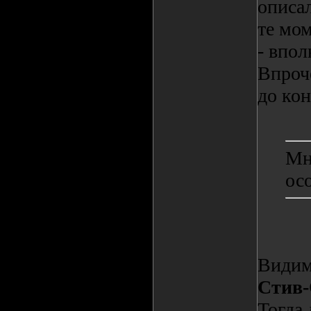
описал
те мом
- впол
Впроче
до кон
Мн
ос
Видимо
Стив
Тогда 