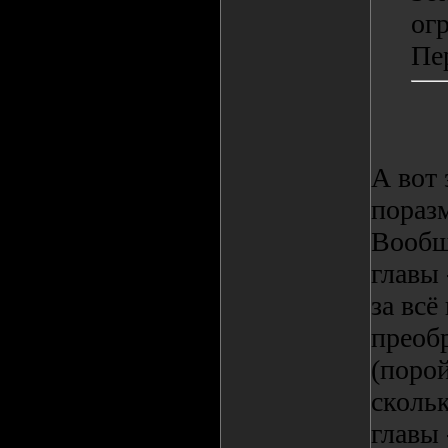
ог
Пе
А вот 
пораз
Вообще
главы 
за всё
преоб
(поро
скольк
главы 