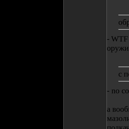
об
- WTF!
оружи
с 
- no c
а воо
мазоли
подкач