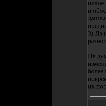
плане 
и обос
данный
предна
3) Да 
разно
Не ду
измене
более 
повре
их пос