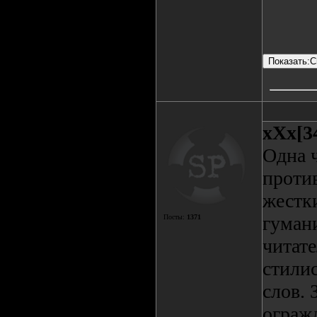
xXx[3
Одна ч
проти
жестк
гуман
Посты:
1371
читате
стили
слов. 
ограж