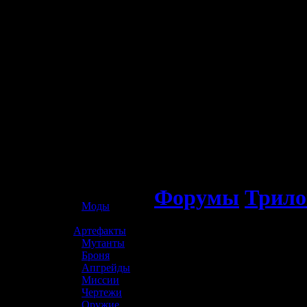
☢️ S.T.A.L.K.E.R. 2
Форумы
Трило
»
Моды
»
Артефакты
»
Мутанты
»
Броня
»
Апгрейды
»
Миссии
»
Чертежи
»
Оружие