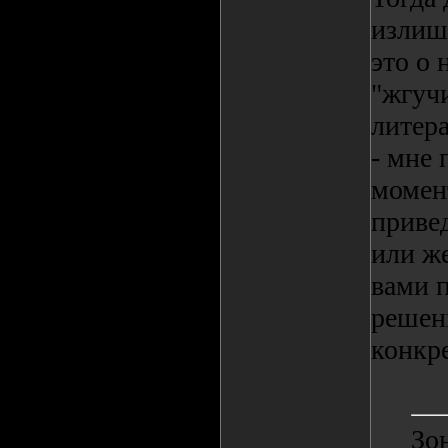
излиш
это о
"жгучи
литера
- мне 
момент
приве
или ж
вами 
решен
конкр
Зон