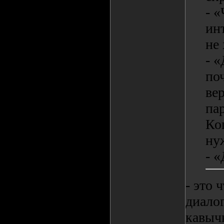
- «
инт
не 
- 
по
ве
па
Ко
ну
- 
- это 
диалог
кавыч