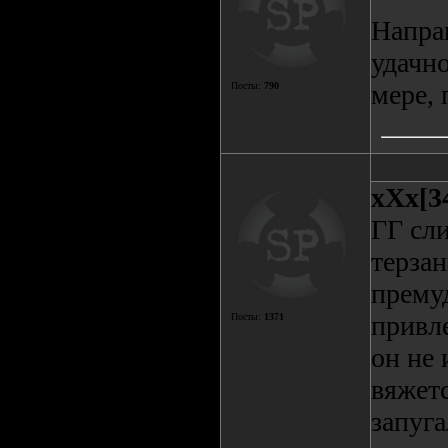
Направ
удачно
мере, 
Посты:
790
xXx[3
ГГ сл
терзан
прему
привле
Посты:
1371
он не 
вяжетс
запуга