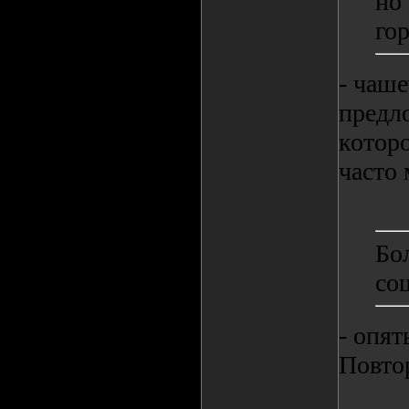
но
го
- чаше
предл
которо
часто 
Бол
со
- опят
Повтор