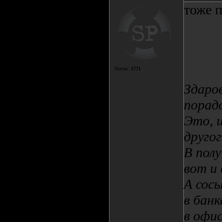
тоже 
Посты:
1771
Здаров
порадо
Это, ш
другог
В полу
вот и
А сосы
в банк
в офис