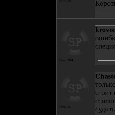
Коротк
Посты:
891
krovo
ошибк
специ
Посты:
2584
Chast
только
стоит 
стили
судить
Посты:
891