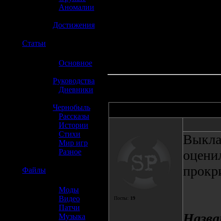
»
Аномалии
»
Достижения
☢️
Статьи
»
Основное
»
Руководства
»
Дневники
»
Чернобыль
Автор
»
Рассказы
»
Истории
»
Стихи
Выкла
»
Мир игр
»
Разное
оценил
прокри
☢️
Файлы
»
Моды
»
Видео
Посты:
19
»
Патчи
Назва
»
Музыка