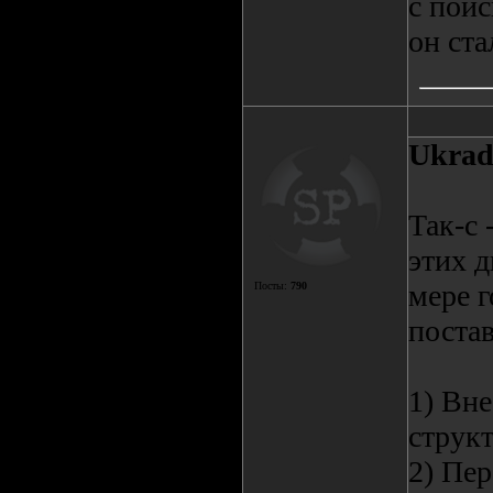
с поис
он ста
Ukrad
Так-с 
этих д
мере г
Посты:
790
постав
1) Вне
струк
2) Пер