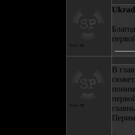
Ukrad
Благо
перво
Посты:
356
В глав
сюжета
понима
первой
главн
Посты:
790
Периме