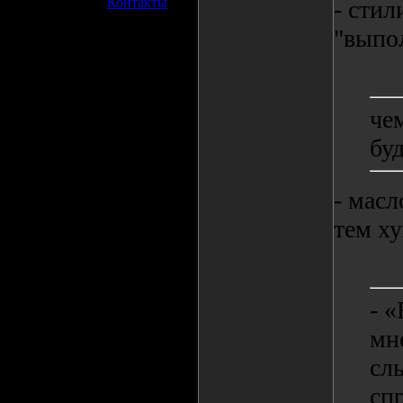
»
Контакты
- сти
"выпо
че
бу
- масл
тем ху
- «
мн
сл
сп