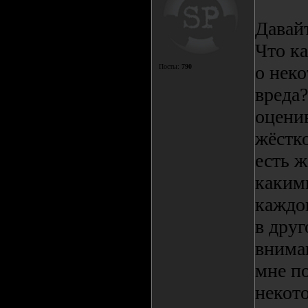
Давай
Что ка
о нек
Посты:
790
вреда
оцени
жёстко
есть ж
каким
каждог
в друг
внима
мне по
некот