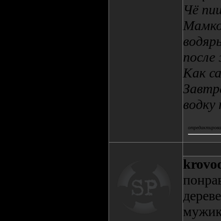
Чё пи
Мамкой
водяры
после
Как с
Завтр
водку
отредактировал
krovo
понра
дерев
мужик