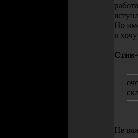
работа
вступл
Но име
я хочу
Стив
оче
ск
Не вяж