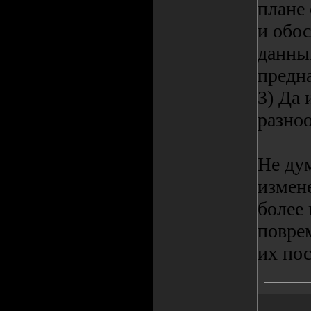
плане 
и обос
данный
предна
3) Да 
разно
Не ду
измене
более 
повре
их пос