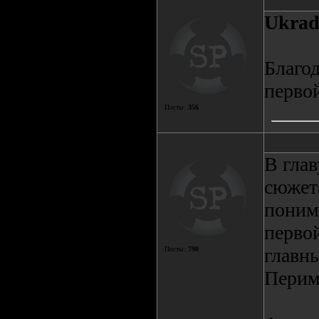
Ukrad
Благо
перво
Посты:
356
В глав
сюжета
понима
первой
главн
Посты:
790
Периме