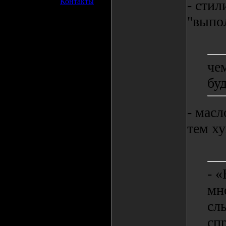
»
Контакты
- сти
"выпо
че
бу
- масл
тем ху
- «
мн
сл
сп