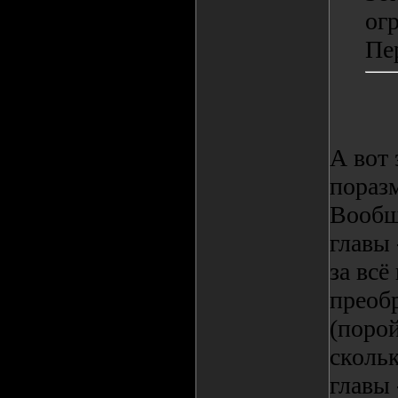
ог
Пе
А вот 
пораз
Вообще
главы 
за всё
преоб
(поро
скольк
главы 