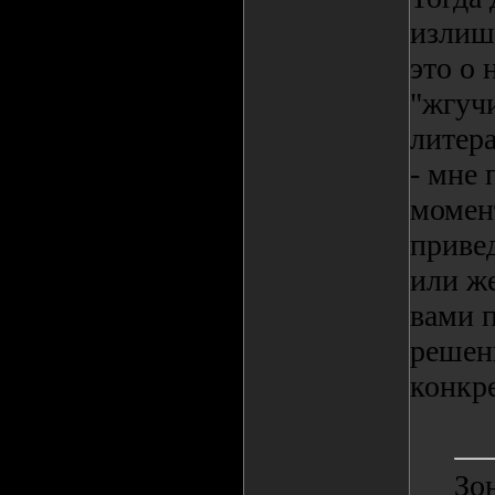
излиш
это о
"жгучи
литера
- мне 
момент
приве
или ж
вами 
решен
конкр
Зон