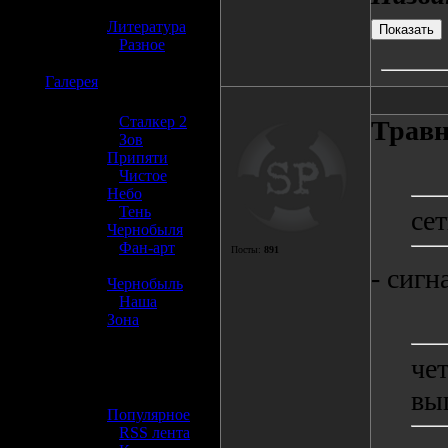
»
Литература
»
Разное
☢️
Галерея
»
Сталкер 2
Трав
»
Зов
Припяти
»
Чистое
Небо
»
Тень
се
Чернобыля
»
Фан-арт
Посты:
891
»
- сигн
Чернобыль
»
Наша
Зона
☢️ Разное
че
вы
»
Популярное
»
RSS лента