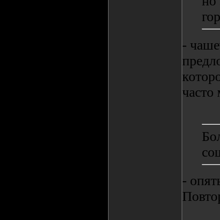
но
го
- чаше
предл
которо
часто 
Бол
со
- опят
Повтор