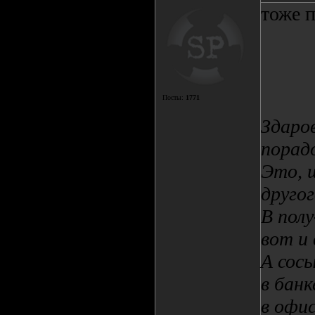
тоже 
Посты:
1771
Здаров
порадо
Это, ш
другог
В полу
вот и
А сосы
в банк
в офис