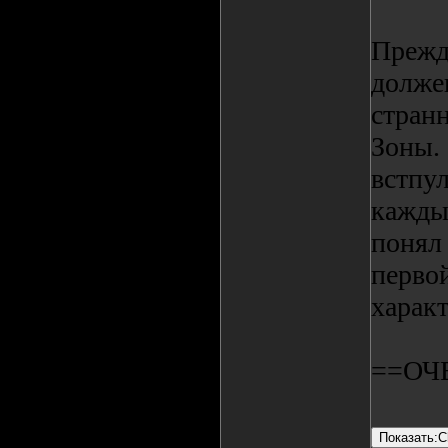
Прежде
должен
странн
Зоны.
встпул
каждый
понял 
перво
характ
==ОЧ