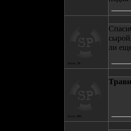
Спасиб
сырой,
ли еще
Посты:
19
Трав
Посты:
891