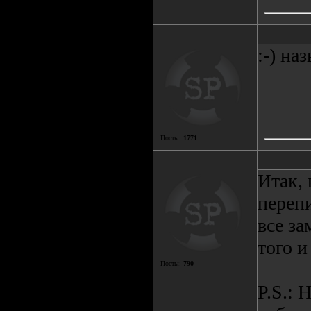
:-) на
Посты:
1771
Итак, 
перепи
все за
того и
Посты:
790
P.S.: 