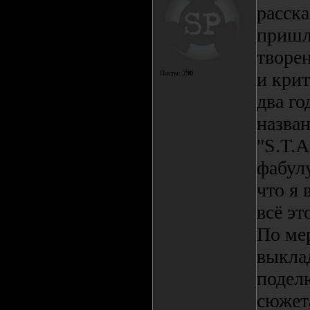
расска
пришл
творен
и кри
Посты:
790
два го
назван
"S.T.A
фабул
что я 
всё эт
По мер
выкла
подел
сюжета