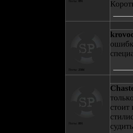
Коротк
Посты:
891
krovo
ошибк
специ
Посты:
2584
Chast
только
стоит 
стили
судить
Посты:
891