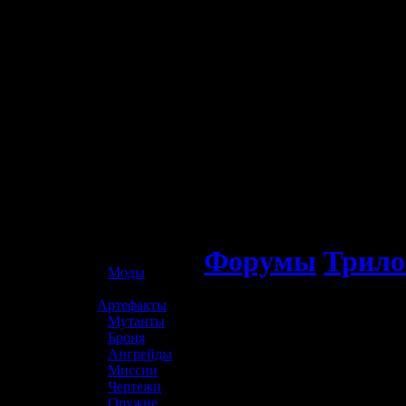
☢️ S.T.A.L.K.E.R. 2
Форумы
Трило
»
Моды
»
Артефакты
»
Мутанты
»
Броня
»
Апгрейды
»
Миссии
»
Чертежи
»
Оружие