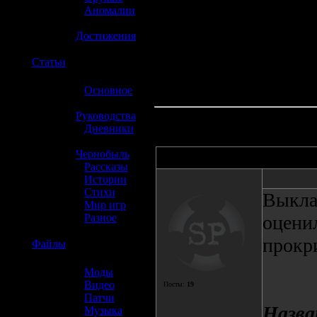
»
Аномалии
»
Достижения
☢️
Статьи
»
Основное
»
Руководства
»
Дневники
»
Чернобыль
Автор
»
Рассказы
»
Истории
»
Стихи
Выкла
»
Мир игр
»
Разное
оценил
прокри
☢️
Файлы
»
Моды
»
Видео
Посты:
19
»
Патчи
Назва
»
Музыка