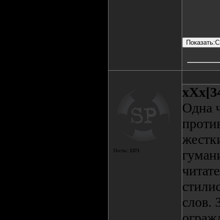
xXx[3
Одна ч
проти
жестк
гуман
Посты:
1371
читате
стили
слов. 
ограж