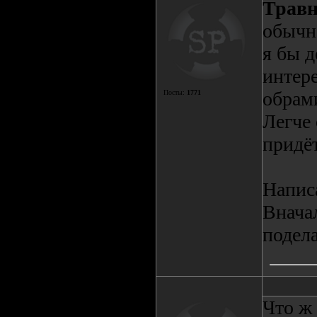
Трав
обычно
я бы д
интер
обрам
Посты:
1771
Легче 
придёт
Написа
Вначал
подела
Что ж 