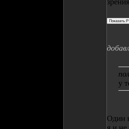
зрени
добав
по
у т
Один 
я и не