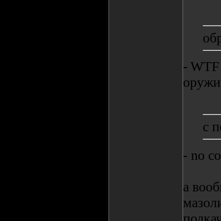
об
- WTF!
оружи
с 
- no c
а воо
мазоли
подкач