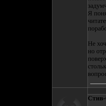
задум
Я пон
читате
порабо
Не хоч
но отр
поверх
стольк
вопро
Стив