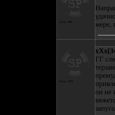
Направ
удачно
мере, 
Посты:
790
xXx[3
ГГ сл
терзан
прему
привле
Посты:
1371
он не 
вяжетс
запуга