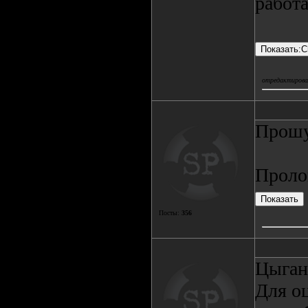
работа
отредактировал
Прошу
Проло
Посты:
356
Цыгане
Для о