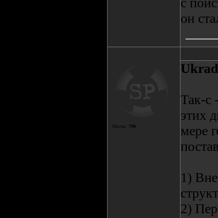
с поис
он ста
Ukrad
Так-с 
этих д
мере г
Посты:
790
постав
1) Вне
струк
2) Пер