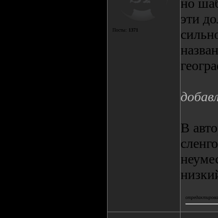
но шаб
эти д
сильн
Посты:
1371
назва
геогр
добав
В авт
сленг
неуме
низки
отредактировал