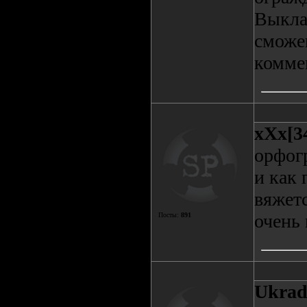
Выкла
сможе
комме
xXx[3
орфог
и как 
вяжетс
очень 
Посты:
891
Ukrad