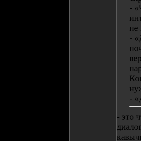
- «
инт
не 
- 
по
ве
па
Ко
ну
- 
- это 
диалог
кавыч