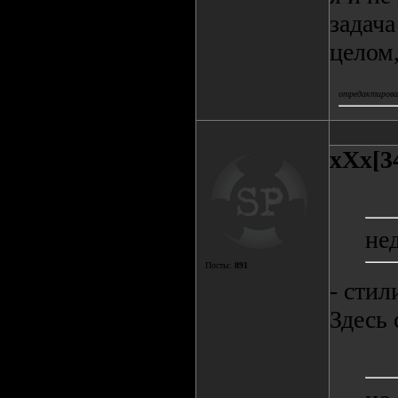
задача
целом,
отредактировал
xXx[3
не
Посты:
891
- сти
Здесь 