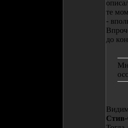
описал
те мом
- впол
Впроче
до кон
Мн
ос
Видимо
Стив
Тогда 