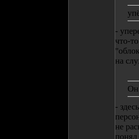
уп
- упер
что-то
"облок
на слу
Он
- здес
персон
не рас
понял