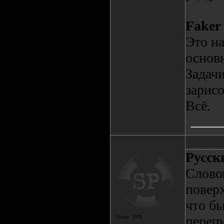
Faker
Это на
основ
Задач
зарисо
Всё.
Русск
Слово
повер
что б
переп
Посты:
1371