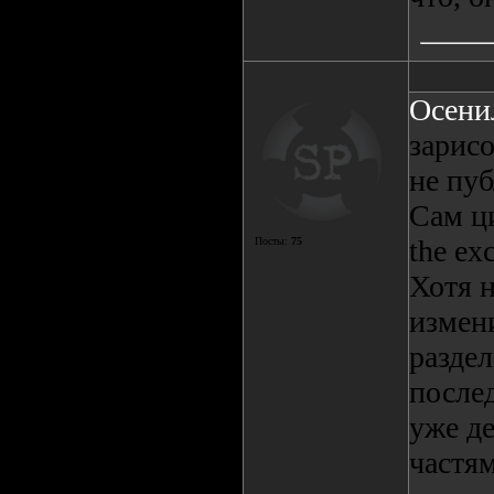
Осени
зарисо
не пу
Сам ци
the ex
Посты:
75
Хотя н
измени
раздел
после
уже де
частям