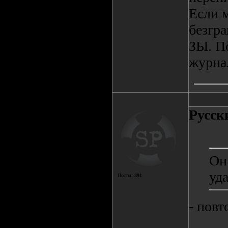
Если 
безгра
ЗЫ. П
журна
Русск
Он 
уд
Посты:
891
- повт