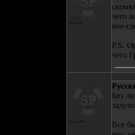
скомк
чего 
кое-гд
Посты:
75
P.S. О
чего 
Русск
Без л
задум
Все бы
Посты:
891
что, о