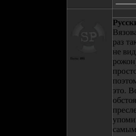
Русск
Вязова
раз т
не вид
рожон)
Посты:
891
прост
поэтом
это. 
обсто
пресле
упомин
самым