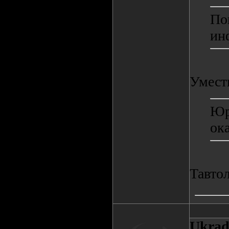
По
ин
Умест
Юр
ок
Тавто
Ukrad