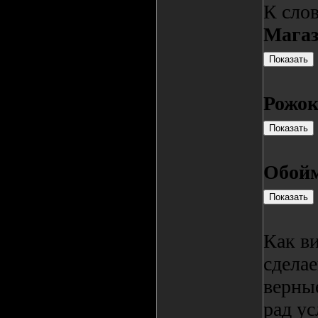
К слов
Мага
Рожо
Обой
Как ви
сделае
верны
рад ус