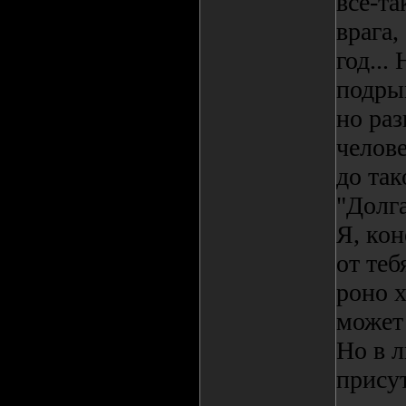
все-та
врага,
год...
подрыв
но раз
челове
до так
"Долга
Я, кон
от теб
роно х
может 
Но в 
прису