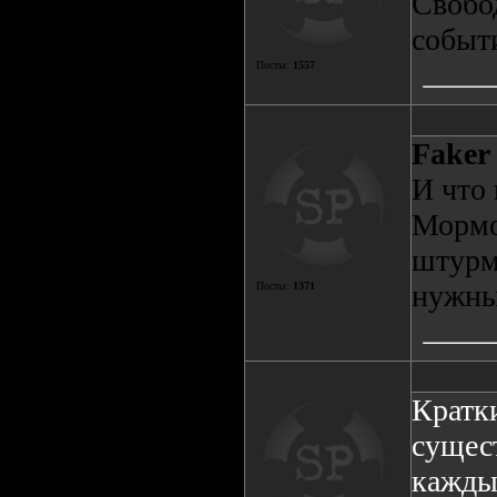
Свобо
событ
Посты:
1557
Faker
И что 
Мормо
штурм
нужны
Посты:
1371
Кратки
сущест
кажды