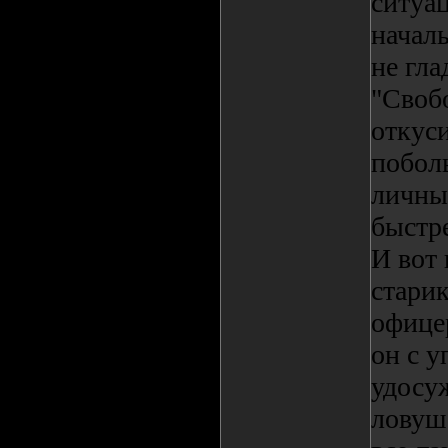
ситуац
началь
не гла
"Свобо
откуси
поболь
личный
быстре
И вот 
старик
офице
он с у
удосу
ловуше