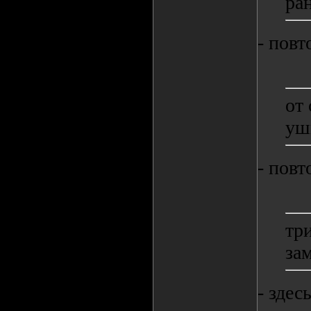
ран
- повт
от 
уш
- повт
тр
за
- здес