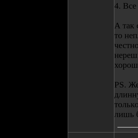
4. Все
А так 
то неп
честно
нереш
хороше
PS. Ж
длинн
только
лишь 