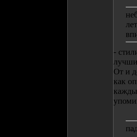
не
лет
впи
- стил
лучши
От и д
как о
кажды
упомин
па