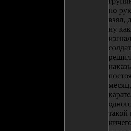
группк
но рук
взял, 
ну как
изгнал
солда
решил 
наказы
постоя
месяц,
карате
одного
такой 
ничего