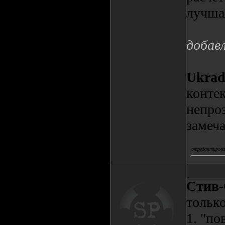
лучшая
добав
Ukrad
контек
непроз
замеч
отредактировал
Стив
только
1. "по