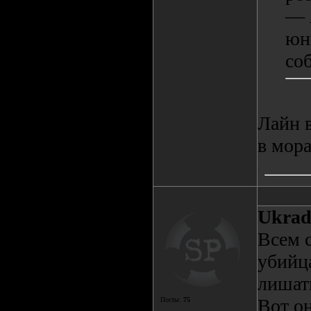
— 
юн
со
Лайн 
в мора
Ukrad
Всем 
убийц
лишать
Вот о
Посты:
75