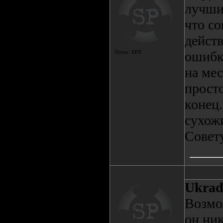
лучши
что со
действ
ошибк
Посты:
1371
на мес
прост
конец
сухожи
Совет
Ukrad
Возмож
он ник