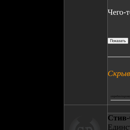
Чего-т
Скрыв
отредактировал
Стив
Единст