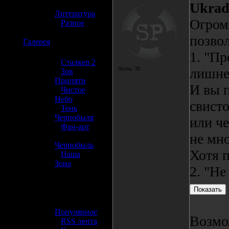
»
Ukrad
Литература
Огром
»
Разное
позвол
☢️
Галерея
1. "П
»
Сталкер 2
лишне
Посты:
75
»
Зов
Припяти
И вы п
»
Чистое
Небо
свисто
»
Тень
Чернобыля
или че
»
Фан-арт
не мно
»
Чернобыль
Хотя п
»
Наша
Зона
2. "Не
☢️ Разное
»
Популярное
Возмо
»
RSS лента