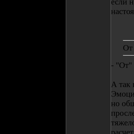
если 
насто
От
- "От"
А так 
Эмоци
но об
просле
тяжело
расче