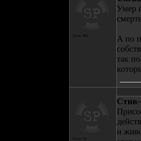
Умер в
смерт
А по п
Посты:
891
собств
так по
котор
Стив
Присое
дейст
и жив
Посты:
75