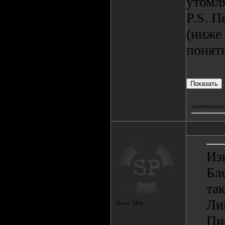
утомл
P.S. П
(ниже 
понят
отредактировал
Из
Бл
так
Ли
Посты:
1371
Пи