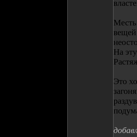
власте
Месть 
вещей
неосто
На эт
Растя
Это х
загоня
раздув
подум
добав