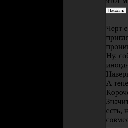
этот м
Черт е
пригля
проник
Ну, со
иногд
Навер
А тепе
Короче
Значит
есть, 
совме