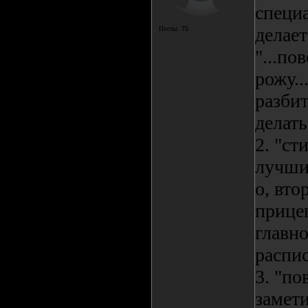
специа
делает
Посты:
75
"...по
рожу..
разбит
делать
2. "ст
лучши
о, вто
прицеп
главно
распис
3. "по
замети