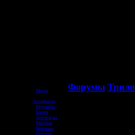
☢️ S.T.A.L.K.E.R. 2
Форумы
Трило
»
Моды
»
Артефакты
»
Мутанты
»
Броня
»
Апгрейды
»
Миссии
»
Чертежи
»
Оружие