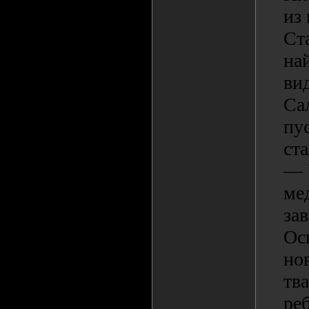
из 
Ст
на
ви
Са
пу
ста
— 
ме
за
Ос
но
тв
реб