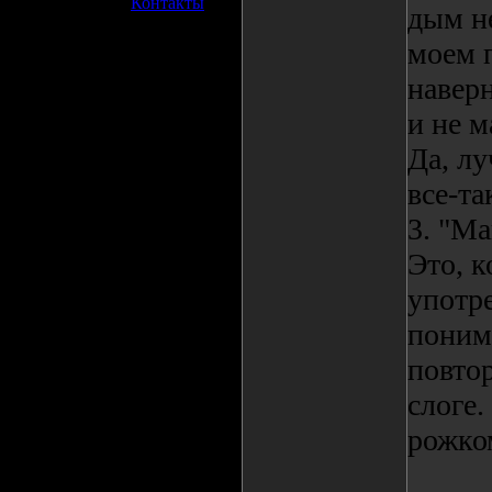
»
Контакты
дым не
моем 
навер
и не м
Да, лу
все-та
3. "Ма
Это, к
употр
поним
повтор
слоге.
рожко