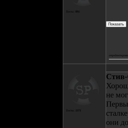
Посты:
891
отредактировал
Стив
Хороши
не мог
Первы
сталк
Посты:
1371
они д