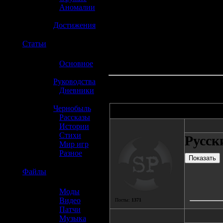
»
Аномалии
»
Достижения
☢️
Статьи
»
Основное
»
Руководства
»
Дневники
»
Чернобыль
Автор
»
Рассказы
»
Истории
»
Стихи
Русск
»
Мир игр
»
Разное
☢️
Файлы
»
Моды
»
Видео
Посты:
1371
»
Патчи
»
Музыка