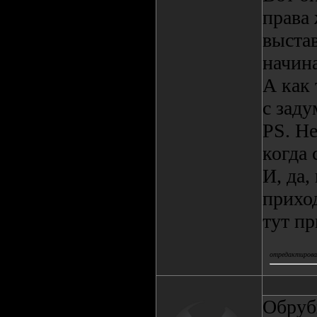
права 
выста
начина
А как 
с заду
PS. Н
когда 
И, да,
прихо
тут пр
отредактировал
Обруб