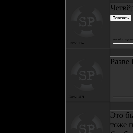
Четвёр
отредактировал
Посты:
1557
Разве 
Посты:
1371
Это б
тоже 