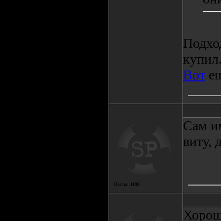
Подход
купил
Вот
ещ
Сам и
виту, 
Посты:
1190
Хорош