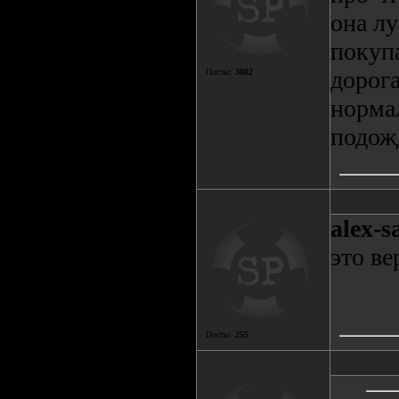
она л
покупа
дорога
Посты:
3082
норма
подож
alex-s
это ве
Посты:
255