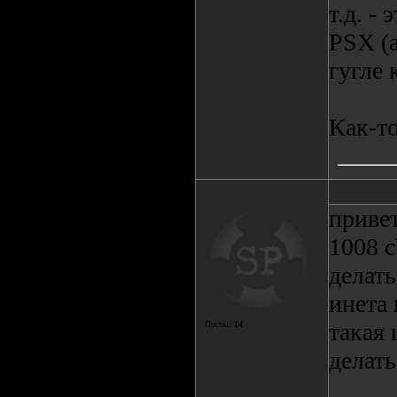
т.д. -
PSX (a
гугле 
Как-то
приве
1008 c
делать
инета
такая 
Посты:
14
делать.