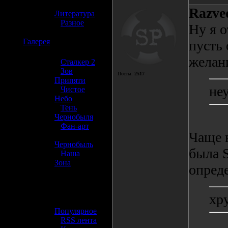
»
Razve
Литература
»
Разное
Ну я о
☢️
Галерея
пусть
желан
»
Сталкер 2
»
Зов
Посты:
2517
Припяти
не
»
Чистое
Небо
»
Тень
Чернобыля
»
Фан-арт
Чаще в
»
Чернобыль
была S
»
Наша
Зона
опред
☢️ Разное
хр
»
Популярное
»
RSS лента