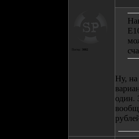
На
E10
мо
сч
Посты:
3082
Ну, н
вариан
один. 
вообще
рубле