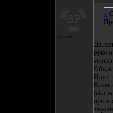
#
G
Пр
Посты:
3699
Да, ко
руке 
монол
Объект
Идут т
Возмо
(aka 
прилож
эмулят