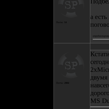
Подбел
а есть
погово
Посты:
14
отредактировал
Кстати
сегодн
2хMic
двумя 
навсег
Посты:
2884
дорого
MS Du