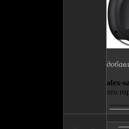
добавл
alex-s
это го
отредактировал