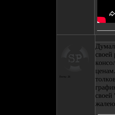
Думал
своей 
консол
ценам
толков
Посты:
21
графи
своей 
жалею.