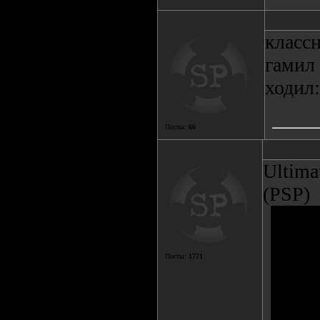
классн
гамил 
ходил:
Посты:
66
Ultima
(PSP)
Посты:
1771