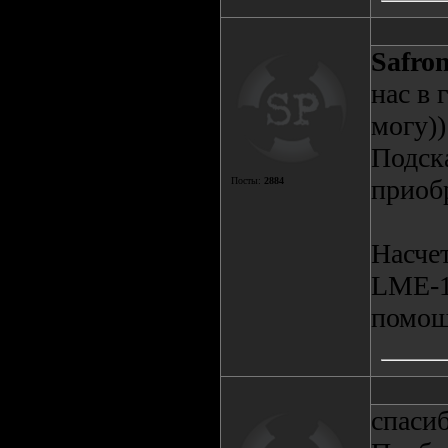
Safro
нас в 
могу))
Подск
приоб
Посты:
2884
Насче
LME-1.
помощ
спасиб