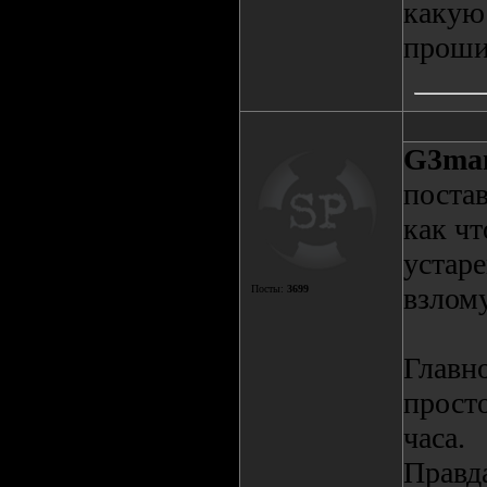
какую
проши
G3ma
постав
как чт
устар
взлому
Посты:
3699
Главно
просто
часа.
Правда