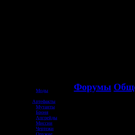
☢️ S.T.A.L.K.E.R. 2
Форумы
Обще
»
Моды
»
Артефакты
»
Мутанты
»
Броня
»
Апгрейды
»
Миссии
»
Чертежи
»
Оружие