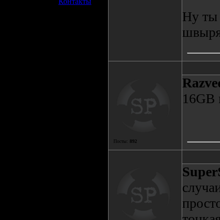
»
Контакты
Ну ты 
швырят
Razve
16GB 
Посты:
892
Super
случаи
просто
тонкая