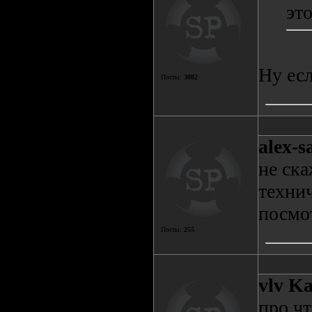
эт
Ну есл
Посты:
3082
alex-s
не ска
технич
посмо
Посты:
255
vlv K
про чт