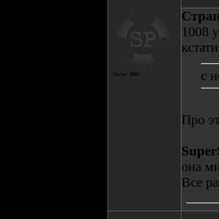
Cтра
1008 у
кстати
с 
Посты:
2884
Про э
Super
она мн
Все ра