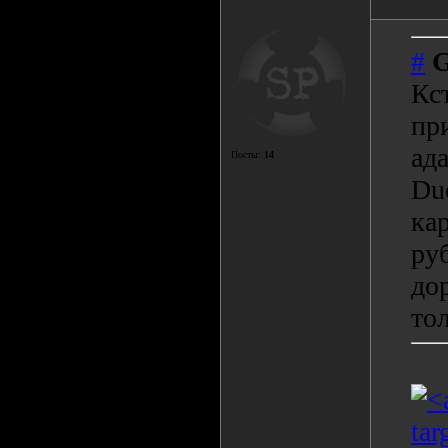
#
G
Кс
пр
ад
Посты:
14
Du
кар
ру
до
то