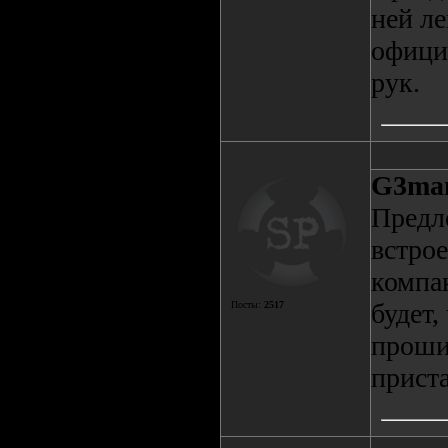
ней ле
официа
рук.
G3ma
Пред
встрое
компа
будет,
Посты:
2517
проши
приста