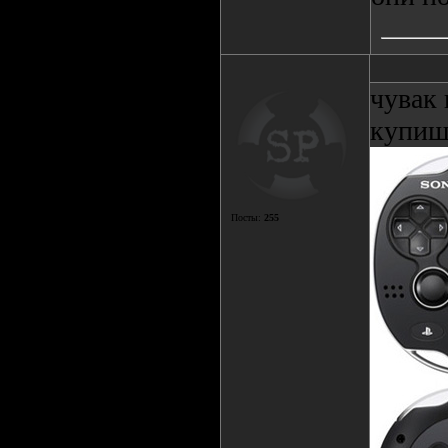
чувак 
купиш
Посты:
255