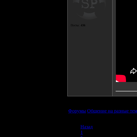
Посты:
436
Форумы
Общение на разные те
Назад
1