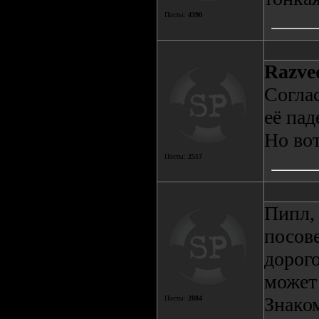
Посты:
4390
Razve
Соглас
её пад
Но вот
Посты:
2517
Пипл,
посов
дорого
может 
Знаком
Посты:
2884