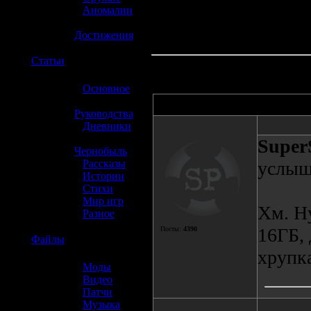
»
Аномалии
»
Достижения
☢️
Статьи
»
Основное
»
Автор
Руководства
»
Дневники
»
Super
Чернобыль
»
Рассказы
услыш
»
Истории
»
Стихи
»
Мир игр
Хм. Ну
»
Разное
16ГБ, 
Посты:
4390
☢️
Файлы
хрупка
»
Моды
»
Видео
»
Патчи
»
Музыка