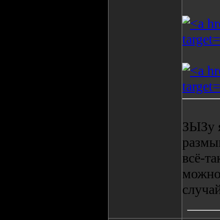
ЗЫЗу я
размы
всё-та
можно
случай