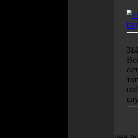
ЗЫЗ
Вс
ос
то
на
сл
они п