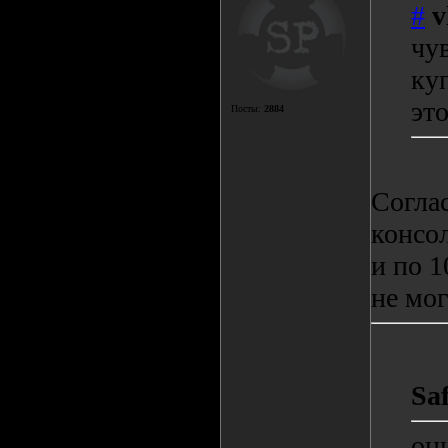
#
v
чу
ку
эт
Посты:
2884
Согла
консо
и по 1
не мог
Sa
он