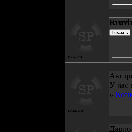
Rruv
Посты:
697
Автор
У вас 
»
Конк
Посты:
2388
Давно 