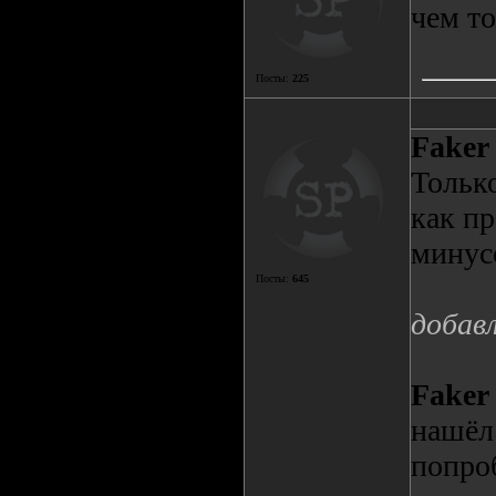
чем т
Посты:
225
Faker
Только
как пр
минус
Посты:
645
добав
Faker
нашёл
попроб