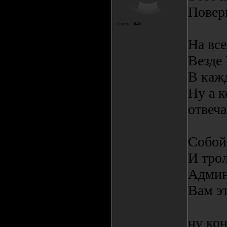
Поверь
Посты:
645
На вс
Везде
В каж
Ну а к
отвеча
Собой
И трол
Админы
Вам эт
ну кон