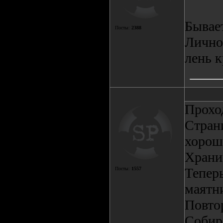
Бывае
Посты:
2388
Лично 
лень к
Прохо
Стран
хорош
Храни
Теперь
Посты:
1557
маятн
Повто
Собир