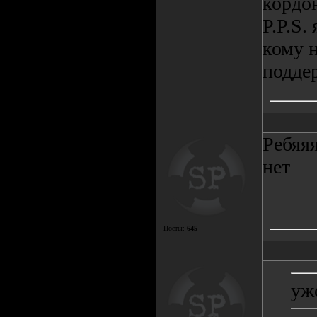
кордон
P.P.S.
кому 
подде
Ребяя
нет
Посты:
645
уж