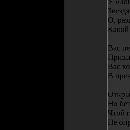
У «Зо
Звездя
О, раз
Какой 
Вас пе
Призы
Вас ко
В при
Откры
Но бер
Чтоб 
Не оп