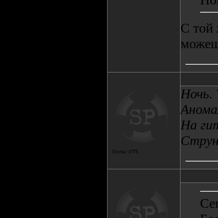
С той 
можеш
Ночь.
Анома
На ги
Струна
Посты:
1771
Се