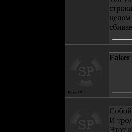
строка
целом 
сбивае
Faker
Посты:
645
Собой
И трол
Этот к