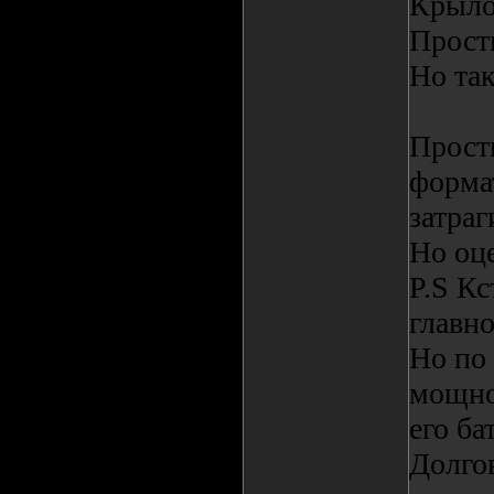
Крыло
Прост
Но так
Прост
формат
затраг
Но оц
P.S Кс
главн
Но по 
мощно
его ба
Долгов