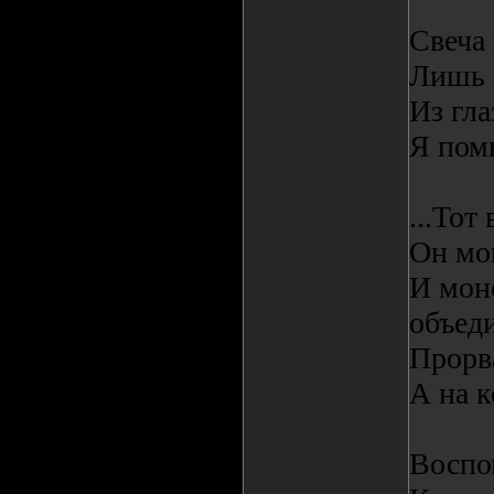
Свеча 
Лишь 
Из гла
Я пом
...То
Он мощ
И мон
объеди
Прорв
А на к
Воспо