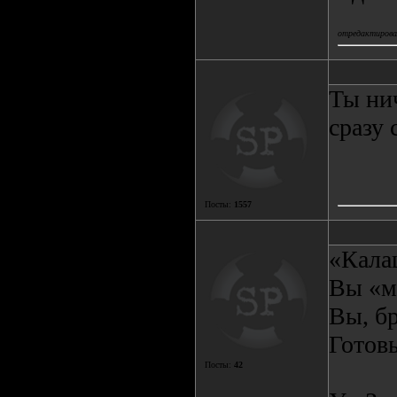
отредактировал
Ты нич
сразу 
Посты:
1557
«Кала
Вы «м
Вы, бр
Готовь
Посты:
42