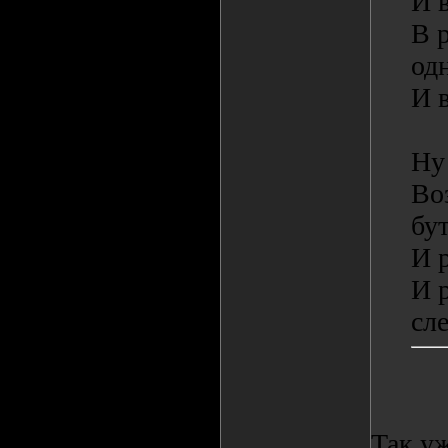
И 
В 
од
И 
Ну 
Во
бу
И 
И 
сл
Так у