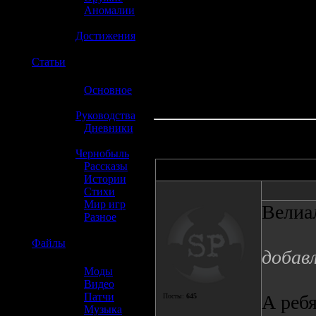
»
Аномалии
»
Достижения
☢️
Статьи
»
Основное
»
Руководства
»
Дневники
»
Чернобыль
»
Рассказы
Автор
»
Истории
»
Стихи
»
Мир игр
Велиа
»
Разное
☢️
Файлы
добав
»
Моды
»
Видео
»
Патчи
А ребя
Посты:
645
»
Музыка