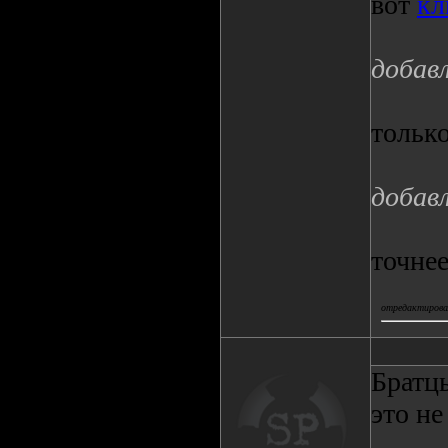
вот
кл
добавл
тольк
добавл
точнее
отредактировал
Братцы
это не