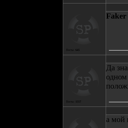
Faker
Посты:
645
Да зна
одном 
полож
Посты:
1557
а мой 