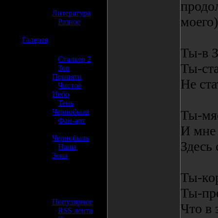
продо
»
Литература
моего)
»
Разное
☢️
Галерея
Ты-в З
»
Сталкер 2
Ты-ста
»
Зов
Припяти
Не ста
»
Чистое
Небо
»
Тень
Чернобыля
Ты-мя
»
Фан-арт
И мне 
»
Чернобыль
Здесь 
»
Наша
Зона
☢️ Разное
Ты-кор
Ты-пр
»
Популярное
Что в 
»
RSS лента