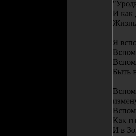
"Уроды
И как
Жизнь 
Я вспо
Вспом
Вспом
Быть в
Вспом
измену
Вспом
Как гн
И в Зо