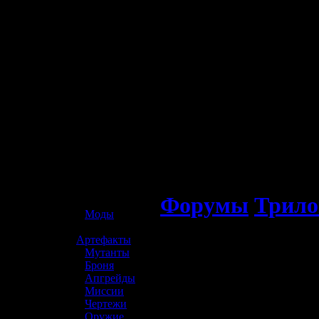
☢️ S.T.A.L.K.E.R. 2
Форумы
Трило
»
Моды
»
Артефакты
»
Мутанты
»
Броня
»
Апгрейды
»
Миссии
»
Чертежи
»
Оружие