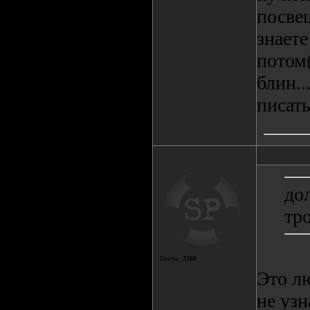
посве
знаете
потом
блин..
писат
до
тр
Посты:
2388
Это л
не узн