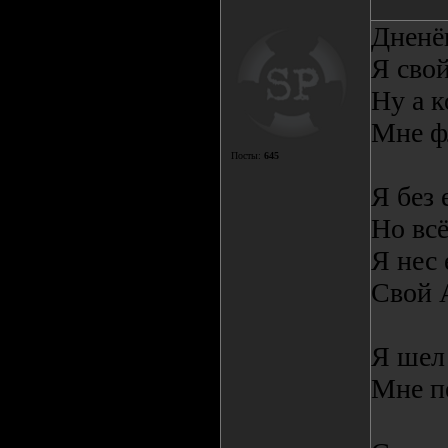
Дненёк
Я свой
Ну а к
Мне фл
Посты:
645
Я без 
Но всё
Я нес 
Свой 
Я шел 
Мне п