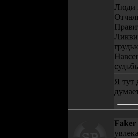
Люди ж
Отчали
Правит
Ликви
грудь
Навсе
судьбы
Я тут 
думает
Faker
увлек