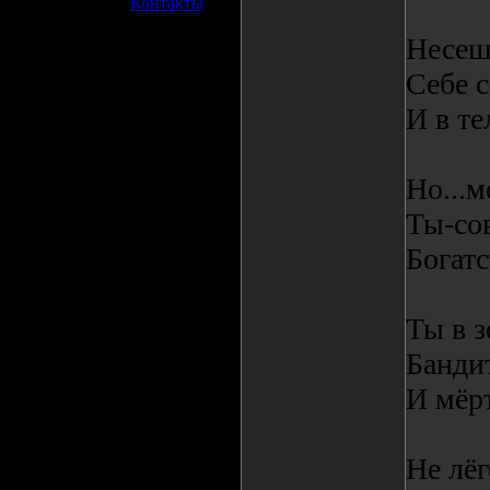
»
Контакты
Несеш
Себе с
И в те
Но...м
Ты-сов
Богатс
Ты в з
Банди
И мёр
Не лёг