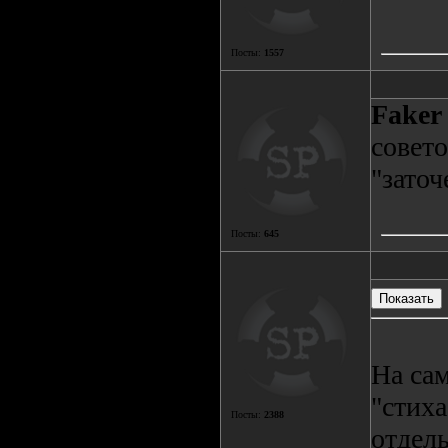
Посты:
1557
Faker
совет
"заточ
Посты:
645
На сам
"стиха
Посты:
2388
отдел