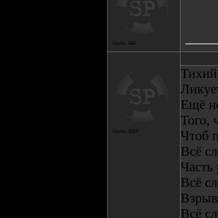
Посты:
645
Тихий 
Ликует
Ещё не
Того, 
Чтоб п
Посты:
1557
Всё сл
Часть 
Всё сл
Взрыв
Всё сл