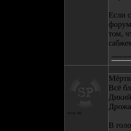
Если с
форум
том, ч
сабже
отредактировал
Мёртв
Всё бл
Дикий 
Дрожащ
Посты:
225
В голо