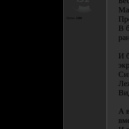
Бес
Ма
Пр
Посты:
2388
В 
ран
И 
эк
Си
Ле
Вид
А 
вм