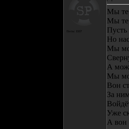
Мы те,
Мы те
Пусть 
Посты:
1557
Но нас
Мы мо
Сверн
А мож
Мы мо
Вон ст
За ним
Войдёт
Уже ск
А вон 