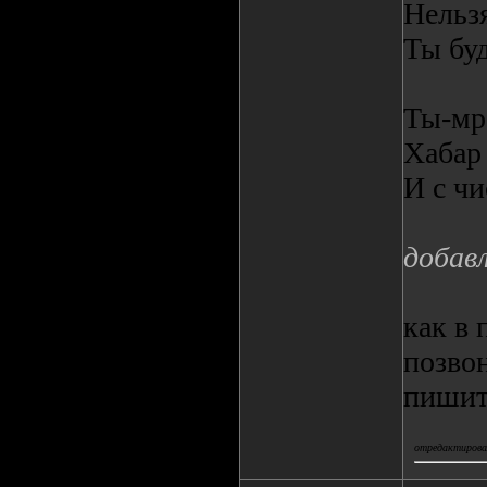
Нельзя
Ты бу
Ты-мр
Хабар
И с чи
добав
как в
позвон
пишит
отредактировал