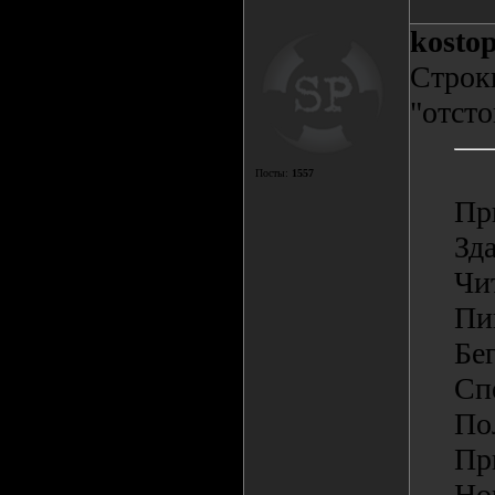
kosto
Строки
"отсто
Посты:
1557
При
Зда
Чи
Пи
Бе
Сп
По
Пр
Но