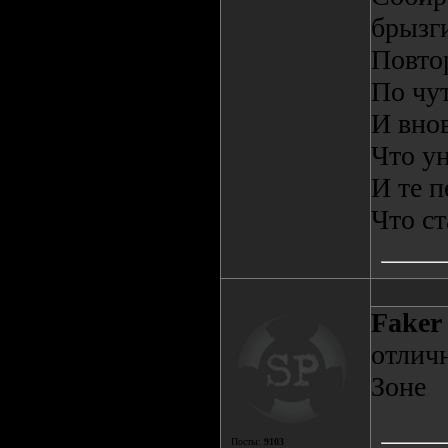
брызг
Повто
По чу
И внов
Что у
И те 
Что ст
Faker
отличн
Зоне
Посты:
9103