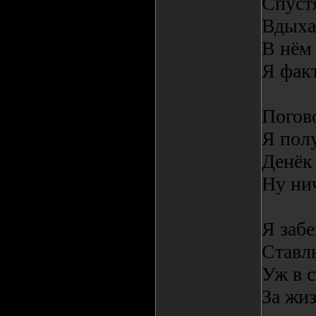
Спуст
Вдыха
В нём 
Я факт
Погов
Я полу
Денёк 
Ну ни
Я забе
Ставл
Уж в с
За жиз