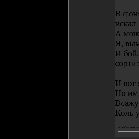
В фон
искал.
А мож
Я, вым
И бой
сортир
И вот
Но им 
Всажу
Коль у
отредактировал