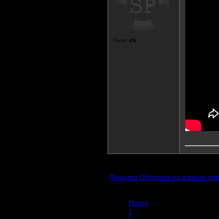
Посты:
436
Форумы
Общение на разные те
Назад
1