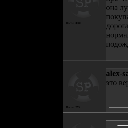
она л
покупа
дорога
Посты:
3082
норма
подож
alex-s
это ве
Посты:
255