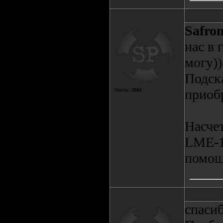
Safro
нас в 
могу))
Подск
приоб
Посты:
2884
Насче
LME-1.
помощ
спасиб