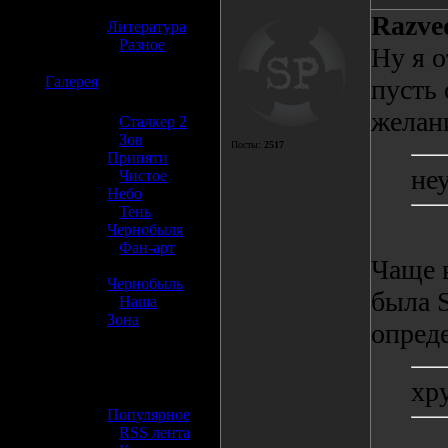
»
Razve
Литература
»
Разное
Ну я о
☢️
Галерея
пусть
желан
»
Сталкер 2
»
Зов
Посты:
2517
Припяти
не
»
Чистое
Небо
»
Тень
Чернобыля
»
Фан-арт
Чаще в
»
Чернобыль
была S
»
Наша
Зона
опред
☢️ Разное
хр
»
Популярное
»
RSS лента