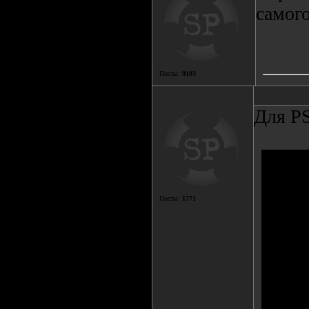
самого
Посты:
9103
Для PS
Посты:
1771