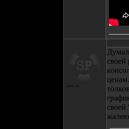
Думал
своей 
консол
ценам
толков
Посты:
21
графи
своей 
жалею.