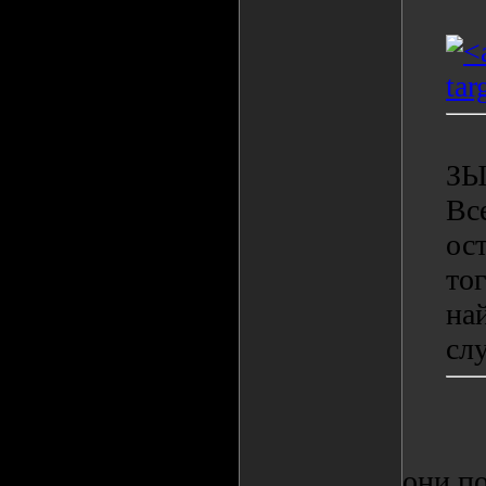
ЗЫЗ
Вс
ос
то
на
сл
они п