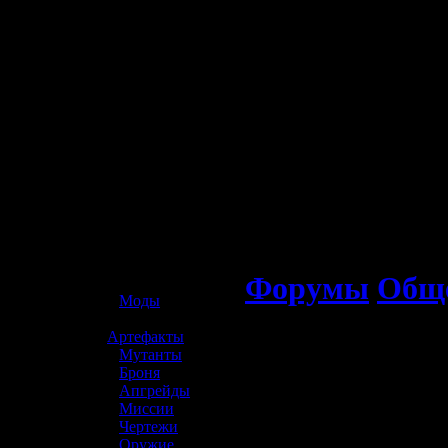
☢️ S.T.A.L.K.E.R. 2
Форумы
Обще
»
Моды
»
Артефакты
»
Мутанты
»
Броня
»
Апгрейды
»
Миссии
»
Чертежи
»
Оружие