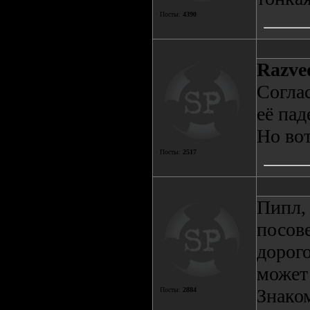
Посты:
4390
Razve
Соглас
её пад
Но вот
Посты:
2517
Пипл,
посов
дорого
может 
Знаком
Посты:
2884