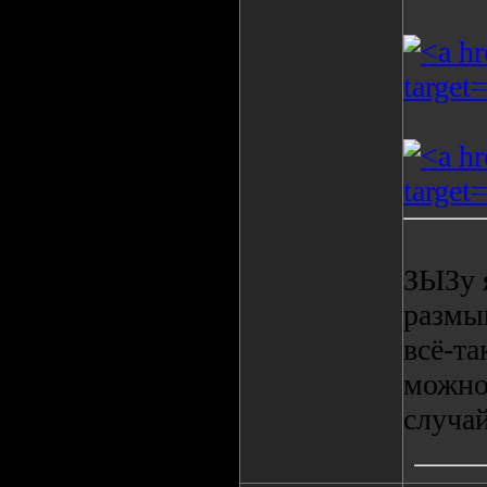
ЗЫЗу я
размы
всё-та
можно
случай