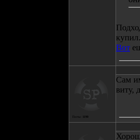
Подход
купил
Вот
ещ
Сам и
виту, 
Посты:
1190
Хорош