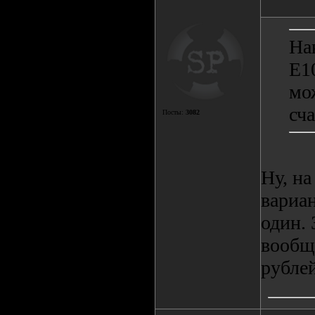
На
E10
мо
сч
Посты:
3082
Ну, н
вариан
один. 
вообще
рубле