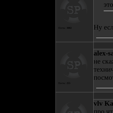
эт
Ну есл
Посты:
3082
alex-s
не ска
технич
посмо
Посты:
255
vlv K
про чт