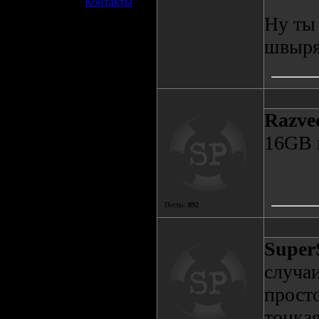
»
Контакты
Ну ты 
швырят
Razve
16GB 
Посты:
892
Super
случаи
просто
тонкая