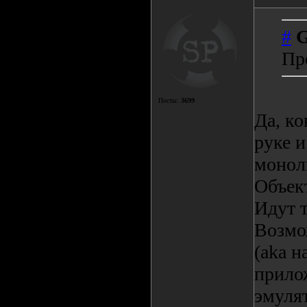
#
G
Пр
Посты:
3699
Да, ко
руке 
монол
Объект
Идут т
Возмо
(aka 
прилож
эмулят