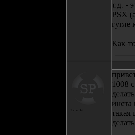
т.д. -
PSX (a
гугле 
Как-то
приве
1008 c
делать
инета
такая 
Посты:
14
делать.