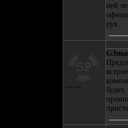
ней ле
официа
рук.
G3ma
Пред
встрое
компа
будет,
Посты:
2517
проши
приста