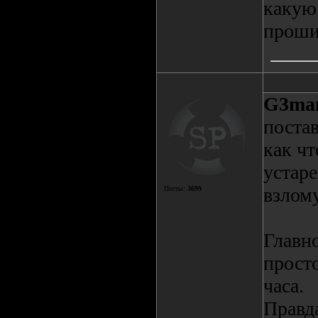
какую
проши
G3ma
постав
как чт
устар
взлому
Посты:
3699
Главно
просто
часа.
Правда