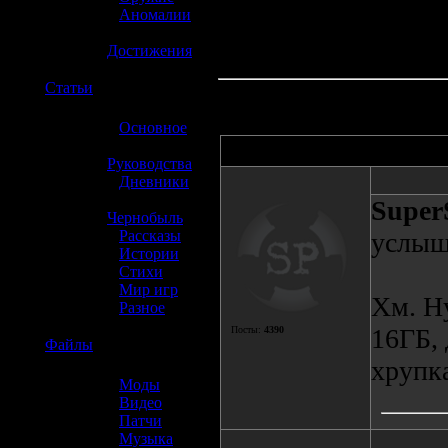
»
Аномалии
»
Достижения
☢️
Статьи
»
Основное
»
Автор
Руководства
»
Дневники
»
Super
Чернобыль
»
Рассказы
услыш
»
Истории
»
Стихи
»
Мир игр
Хм. Ну
»
Разное
16ГБ, 
Посты:
4390
☢️
Файлы
хрупка
»
Моды
»
Видео
»
Патчи
»
Музыка