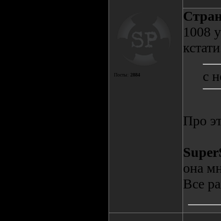
Cтра
1008 у
кстати
с 
Посты:
2884
Про э
Super
она мн
Все ра