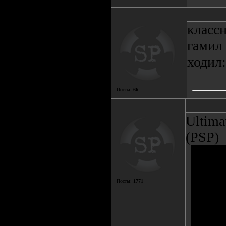
классн
гамил 
ходил:
Посты:
66
Ultima
(PSP)
Посты:
1771