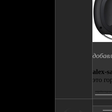
добавл
alex-s
это го
отредактировал