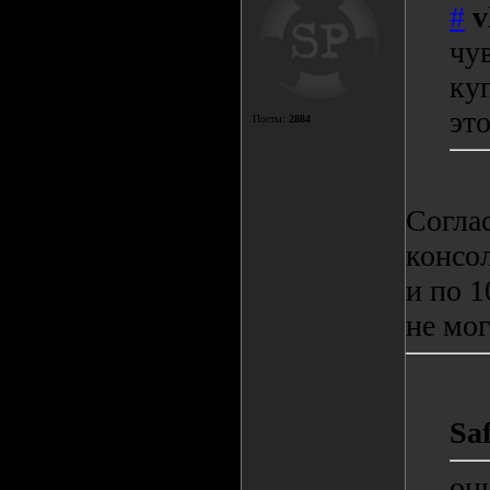
#
v
чу
ку
эт
Посты:
2884
Согла
консо
и по 1
не мог
Sa
он