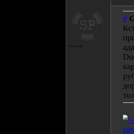
#
G
Кс
пр
ад
Посты:
14
Du
кар
ру
до
то