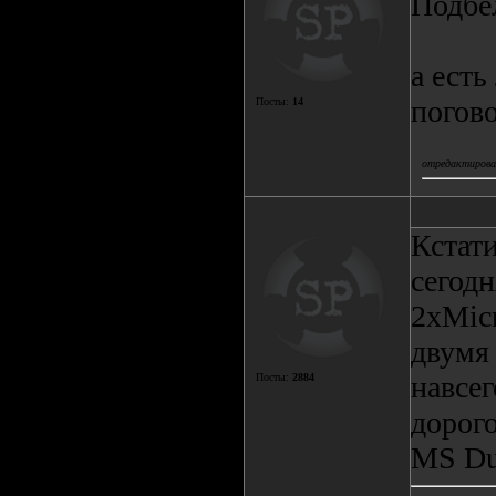
Подбел
а есть
погово
Посты:
14
отредактировал
Кстати
сегодн
2хMic
двумя 
навсег
Посты:
2884
дорого
MS Du