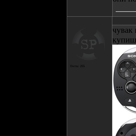
чувак 
купиш
Посты:
255