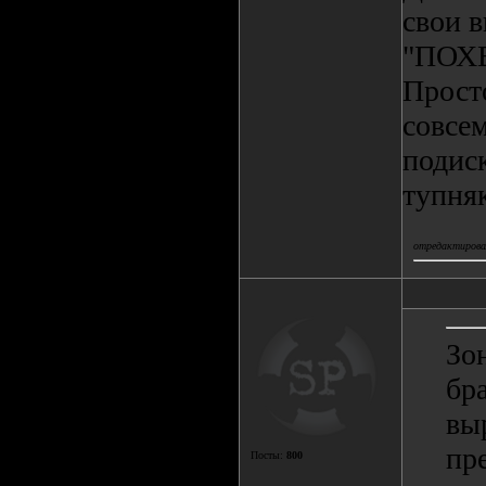
свои 
"ПОХ
Прост
совсем
подиск
тупня
отредактировал
Зо
бр
вы
пр
Посты:
800