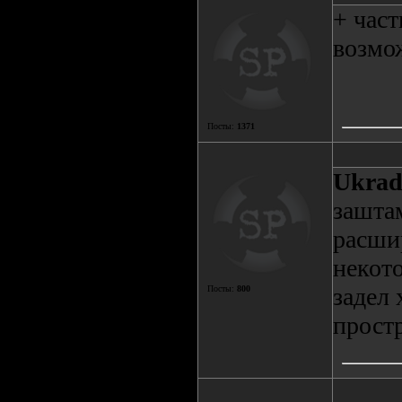
+ част
возмо
Посты:
1371
Ukrad
зашта
расши
некот
задел 
Посты:
800
простр