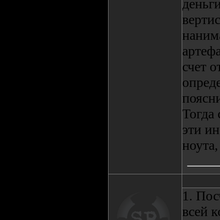
деньги
вертис
наним
артефа
счет о
опреде
поясни
Тогда 
эти ин
ноута,
1. По
всей 