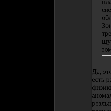
пл
св
об
Зо
тр
щу
зом
Да, эт
есть р
физик
анома
реальн