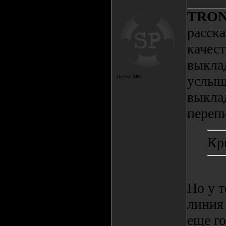
TRO
расск
качест
выкла
услыша
Посты:
800
выкла
перепи
Кр
Но у т
линия
еще го