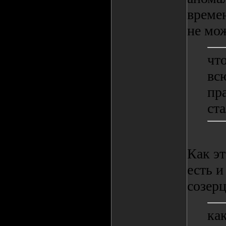
времен
не мож
что
вс
пр
ста
Как эт
есть и
созерц
ка