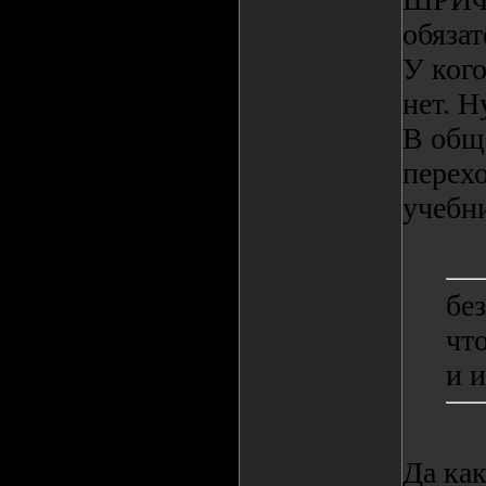
обязат
У кого
нет. Н
В общ
перех
учебн
бе
чт
и 
Да как