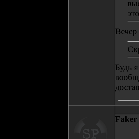
вы
это
Вечер-
Ск
Будь я
вообщ
достав
Faker