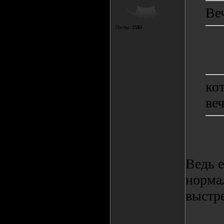
Ве
Посты:
2584
ко
веч
Ведь е
нормал
выстр