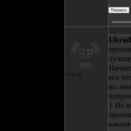
Ukrad
проти
лучше 
Начне
его чт
Посты:
800
но мож
вопро
1 Не 
проник
каким