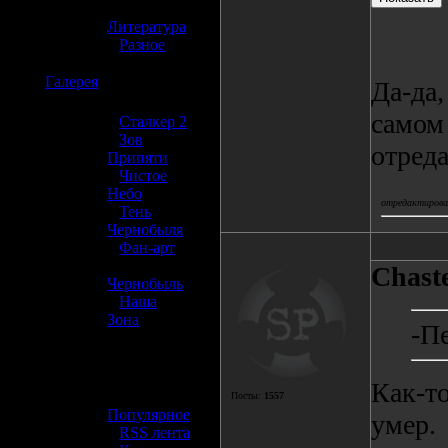
»
Литература
»
Разное
☢️
Галерея
Да-да,
самом 
»
Сталкер 2
»
Зов
отред
Припяти
»
Чистое
Небо
отредактировал
»
Тень
Чернобыля
»
Фан-арт
»
Chast
Чернобыль
»
Наша
Зона
-П
☢️ Разное
Как-то
»
Посты:
1557
Популярное
умер.
»
RSS лента