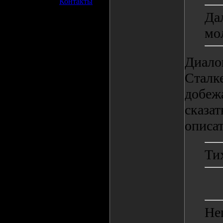
»
Контакты
Да
мо
Диало
Сталке
добежа
сказат
описат
Ти
Не