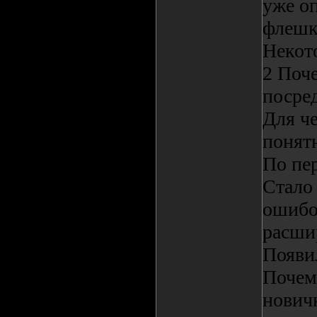
уже оп
флешк
Некот
2 Поче
посре
Для че
понят
По пер
Стало
ошибок
расши
Появи
Почему
новичк