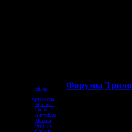
☢️ S.T.A.L.K.E.R. 2
Форумы
Трило
»
Моды
»
Артефакты
»
Мутанты
»
Броня
»
Апгрейды
»
Миссии
»
Чертежи
»
Оружие