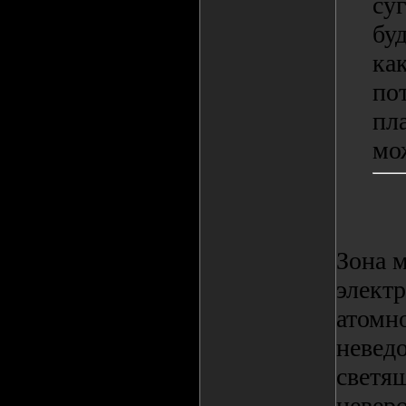
суг
бу
ка
по
пл
мо
Зона м
элект
атомно
невед
светя
невер