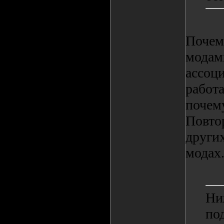
Почем
модам
ассоци
работ
почем
Повтор
других
модах
Ниж
по