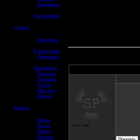
»
Аномалии
»
Достижения
☢️
Статьи
»
Основное
»
Руководства
»
Дневники
»
Чернобыль
Автор
»
Рассказы
»
Истории
»
Стихи
»
Мир игр
»
Разное
☢️
Файлы
»
Моды
»
Видео
Посты:
2584
»
Патчи
»
Музыка