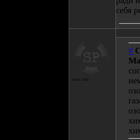
ради и
себя р
#
С
Ma
со
не
Посты:
3125
оз
газ
оз
хи
хи