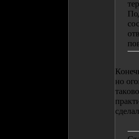
те
По
со
от
по
Конеч
но ого
таково
практи
сделал
Ст