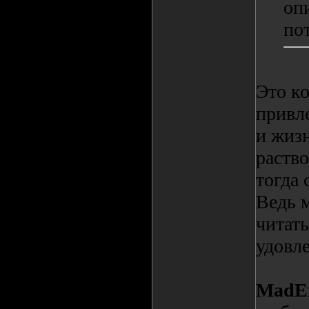
оп
по
Это к
привле
и жиз
раство
тогда 
Ведь 
читать
удовл
MadEx