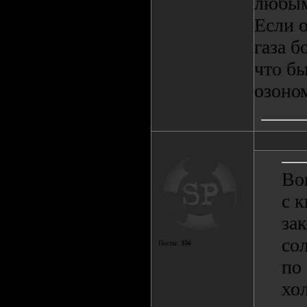
любым
Если о
газа б
что б
озоном
Во
с к
за
сол
Посты:
356
по
хо