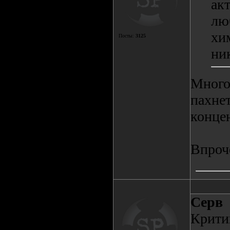
ак
лю
хи
Посты:
3125
ни
Много
пахнет
концен
Впроч
Серв
Крити