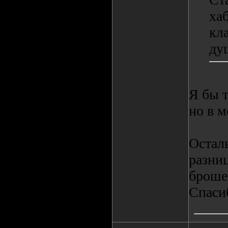
ха
кл
ду
Я бы т
но в м
Осталь
разниц
броше
Спаси