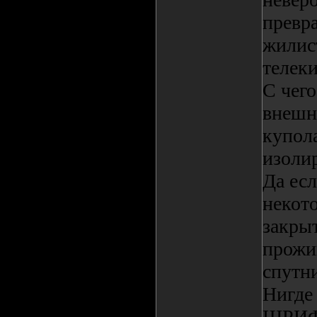
превр
жилис
телеки
С чего
внешн
купол
изолир
Да есл
некото
закрыт
прожи
спутн
Нигде
ШРИФТ