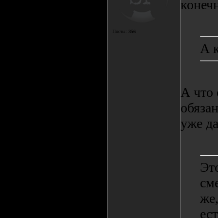
конечн
Посты:
356
А 
А что
обязан
уже д
Это
см
же
ест