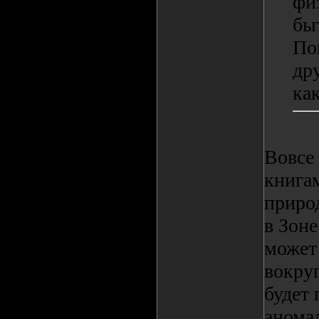
фи
бы
Пов
дру
как
Вовсе 
книгам
природ
в Зоне
может 
вокруг
будет
анома