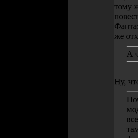
тому ж
повест
Фанта
же отх
А 
Ну, чт
По
мо
вс
та