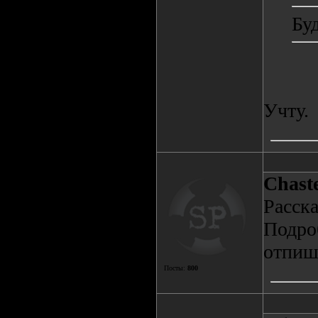
Буд
Учту.
Chast
Расска
Подроб
отпиш
Посты:
800