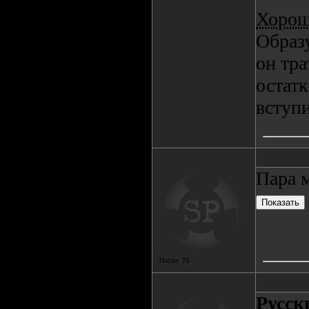
Хорош
Образу
он тра
остатк
вступи
Пара 
Посты:
75
Русск