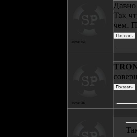
Давно 
Так чт
чем. 
Посты:
356
TRO
совер
Посты:
800
Та