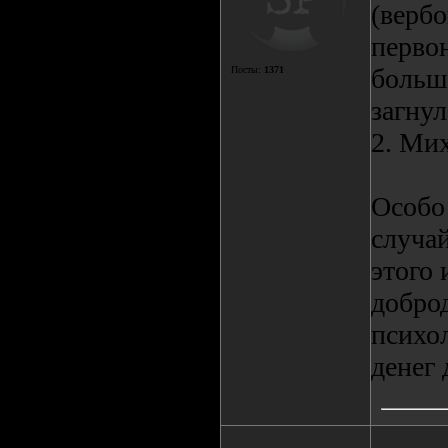
(верб
первон
больш
Посты:
1371
загнул
2. Ми
Особо 
случа
этого 
доброд
психо
денег 