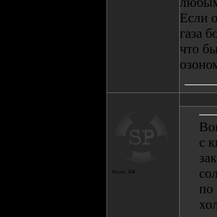
любым
Если о
газа б
что б
озоном
Во
с к
за
сол
Посты:
356
по
хо