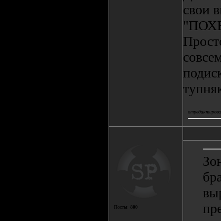
свои 
"ПОХ
Прост
совсем
подиск
тупня
отредактировал
Зо
бр
вы
пр
Посты:
800