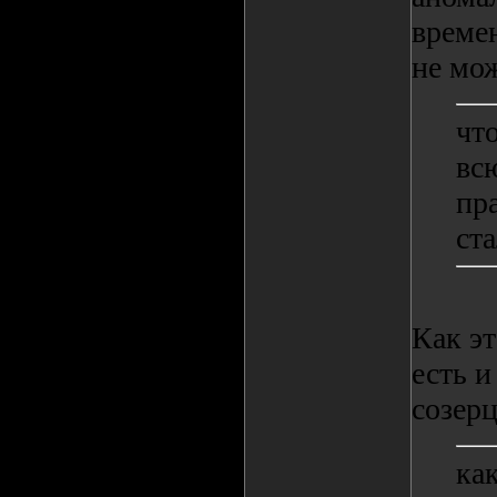
времен
не мож
что
вс
пр
ста
Как эт
есть и
созерц
ка