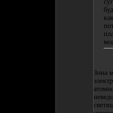
суг
бу
ка
по
пл
мо
Зона м
элект
атомно
невед
светя
невер