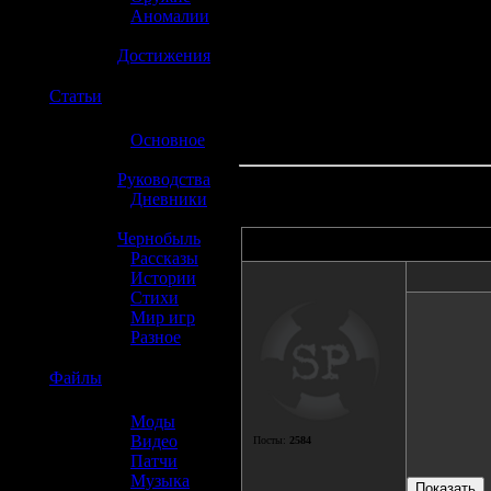
»
Аномалии
»
Достижения
☢️
Статьи
»
Основное
»
Руководства
»
Дневники
»
Чернобыль
Автор
»
Рассказы
»
Истории
»
Стихи
»
Мир игр
»
Разное
☢️
Файлы
»
Моды
»
Видео
Посты:
2584
»
Патчи
»
Музыка