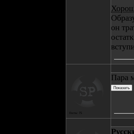
Хорош
Образу
он тра
остатк
вступи
Пара 
Посты:
75
Русск