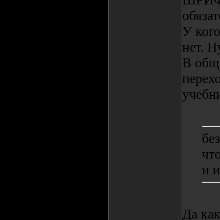
обязат
У кого
нет. Н
В общ
перех
учебн
бе
чт
и 
Да как