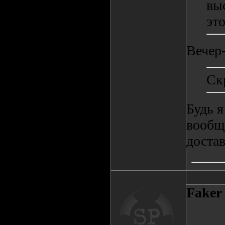
вы
это
Вечер-
Ск
Будь я
вообщ
достав
Faker