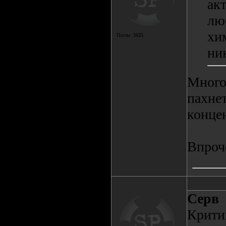
ак
лю
хи
Посты:
3125
ни
Много
пахнет
концен
Впроч
Серв
Крити