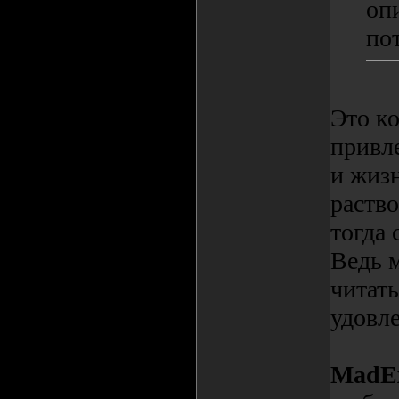
оп
по
Это к
привле
и жиз
раство
тогда 
Ведь 
читать
удовл
MadEx