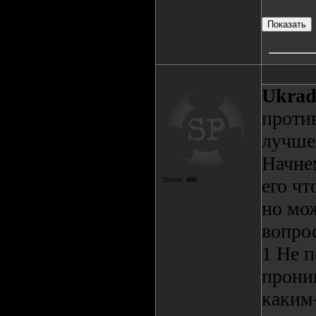
Ukrad
проти
лучше 
Начне
его чт
Посты:
800
но мож
вопро
1 Не 
проник
каким