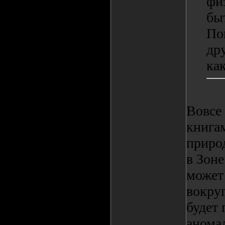
фи
бы
Пов
дру
как
Вовсе 
книгам
природ
в Зоне
может 
вокруг
будет
анома