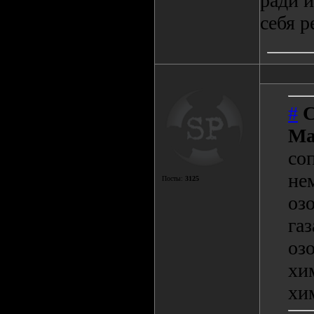
ради и
себя р
#
С
Ma
со
не
Посты:
3125
оз
газ
оз
хи
хи