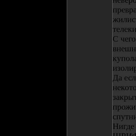
превр
жилис
телеки
С чего
внешн
купол
изолир
Да есл
некото
закрыт
прожи
спутн
Нигде
ШРИФТ