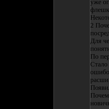
уже оп
флешк
Некот
2 Поче
посре
Для че
понят
По пер
Стало
ошибок
расши
Появи
Почему
новичк