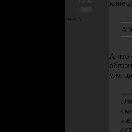
конечн
Посты:
356
А 
А что
обязан
уже д
Это
см
же
ест