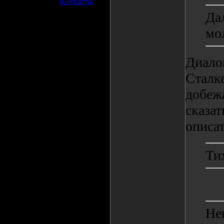
»
Контакты
Да
мо
Диало
Сталке
добежа
сказат
описат
Ти
Не