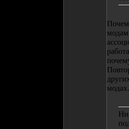
Почем
модам
ассоци
работ
почем
Повтор
других
модах
Ниж
по