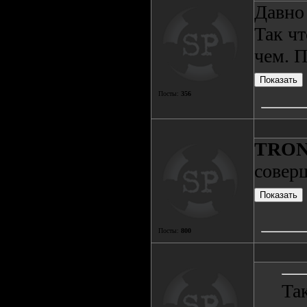
Давно 
Так чт
чем. 
Посты:
356
TRO
совер
Посты:
800
Та