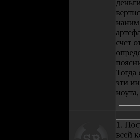
деньги
вертис
наним
артефа
счет о
опреде
поясни
Тогда 
эти ин
ноута,
1. По
всей 