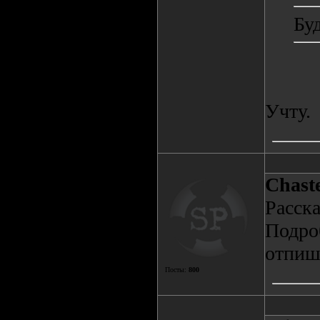
Буд
Учту.
Chast
Расска
Подроб
отпиш
Посты:
800