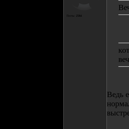
Ве
Посты:
2584
ко
веч
Ведь е
нормал
выстр