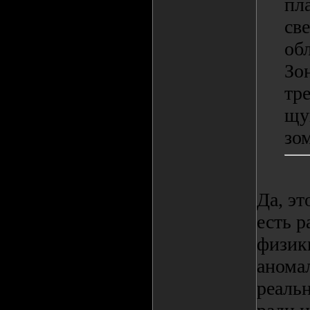
пл
св
об
Зо
тр
щу
зом
Да, эт
есть р
физик
анома
реальн