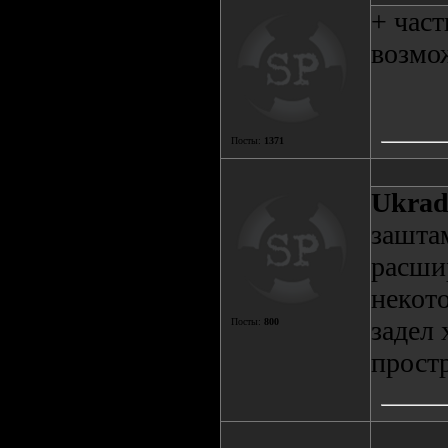
+ част
возмо
Посты:
1371
Ukrad
зашта
расши
некот
задел 
Посты:
800
простр