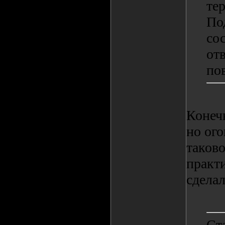
те
По
со
от
по
Конеч
но ого
таково
практи
сделал
Ст