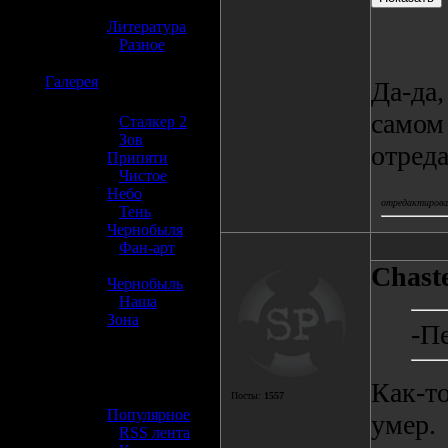
»
Литература
»
Разное
☢️
Галерея
Да-да,
самом 
»
Сталкер 2
»
Зов
отред
Припяти
»
Чистое
Небо
отредактировал
»
Тень
Чернобыля
»
Фан-арт
»
Chast
Чернобыль
»
Наша
Зона
-П
☢️ Разное
Как-то
»
Посты:
1557
Популярное
умер.
»
RSS лента