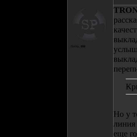
TRO
расск
качест
выкла
услыша
Посты:
800
выкла
перепи
Кр
Но у т
линия
еще го