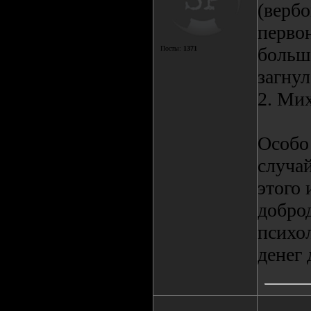
(верб
первон
больш
Посты:
1371
загнул
2. Ми
Особо 
случа
этого 
доброд
психо
денег 