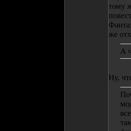
тому ж
повест
Фанта
же отх
А 
Ну, чт
По
мо
вс
та