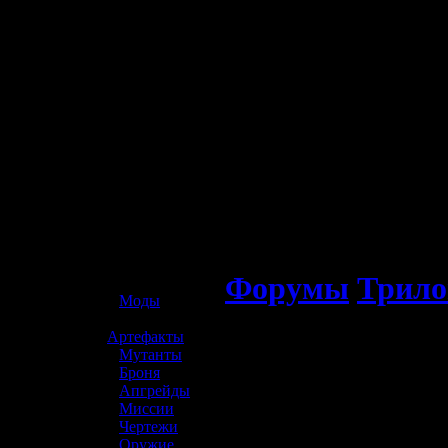
☢️ S.T.A.L.K.E.R. 2
Форумы
Трило
»
Моды
»
Артефакты
»
Мутанты
»
Броня
»
Апгрейды
»
Миссии
»
Чертежи
»
Оружие