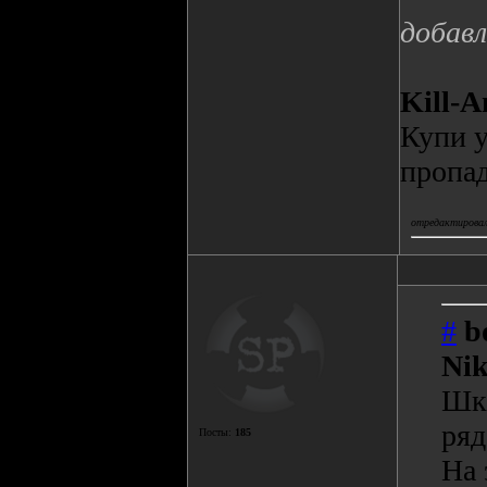
добавл
Kill-A
Купи у
пропад
отредактировал(
#
b
Ni
Шка
ряд
Посты:
185
На 