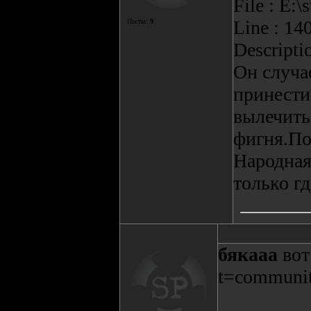
File : E:
Line : 14
Посты:
9
Descripti
Он случа
принести
вылечить
фигня.По
Народная
только гд
бякааа
вот
t=communi