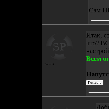
Сам НЕ
Итак, с
что? В
настрой
Всем о
Посты:
6
Напутс
Добр