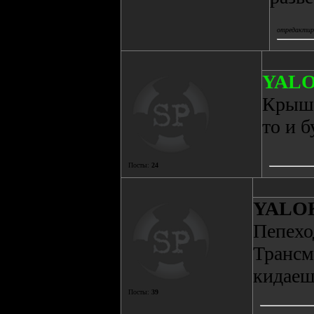
отредактиро
YAL
Крыши
то и б
Посты:
24
YALO
Пепехо
Трансм
кидаеш
Посты:
39