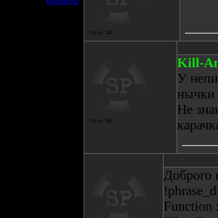
»
Контакты
Посты:
243
Kill-A
У непи
нычки 
Не зна
карачк
Посты:
165
Доброго 
!phrase_d
Function 