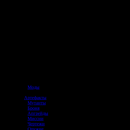
☢️ S.T.A.L.K.E.R. 2
»
Моды
»
Артефакты
»
Мутанты
»
Броня
»
Апгрейды
»
Миссии
»
Чертежи
»
Оружие