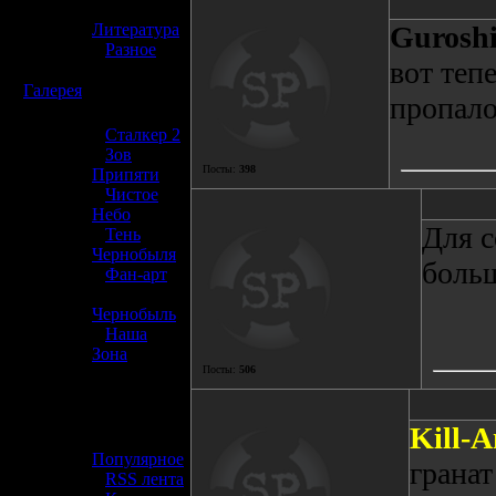
»
Литература
Gurosh
»
Разное
вот теп
☢️
Галерея
пропало,
»
Сталкер 2
»
Зов
Посты:
398
Припяти
»
Чистое
Небо
Для с
»
Тень
Чернобыля
больш
»
Фан-арт
»
Чернобыль
»
Наша
Зона
Посты:
506
☢️ Разное
Kill-A
»
Популярное
грана
»
RSS лента