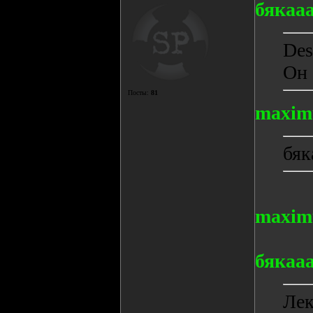
бякаа
Des
Он 
Посты:
81
maxim
бяк
maxim
бякаа
Лек