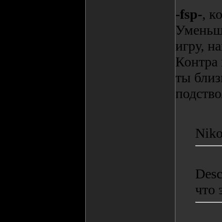
-fsp-
, к
Уменьши
игру, н
Контра 
ты близ
подство
Nik
Desc
что 