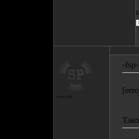
-fsp-
[err
Посты:
254
Тако