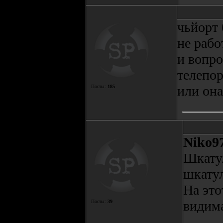
чьйорт 
не рабо
и вопро
телепор
или она
Посты:
185
Niko9
Шкатул
шкатул
На это
видима
Посты:
39