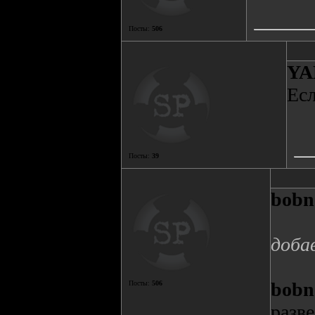
Посты:
506
YA
Есл
Посты:
39
bobn
доба
bobn
Посты:
506
разв