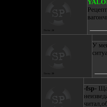
YALO
Рецепт
вагонч
Посты:
24
У ме
ситу
Посты:
39
-fsp-
Ща 
неизвед
читал,о