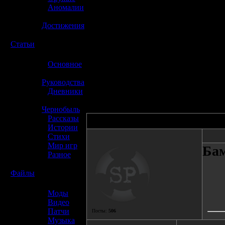
»
Аномалии
»
Достижения
☢️
Статьи
»
Основное
»
Руководства
»
Дневники
»
Чернобыль
»
Рассказы
Автор
»
Истории
»
Стихи
»
Мир игр
Бa
»
Разное
☢️
Файлы
»
Моды
»
Видео
»
Патчи
Посты:
506
»
Музыка