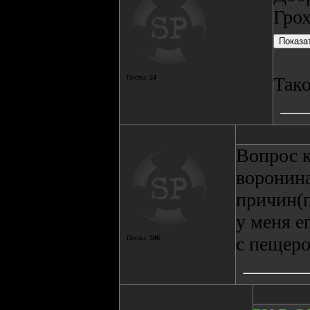
Грох
Посты:
24
Тако
Вопрос к
воронина
причин(п
у меня е
с пещеро
Посты:
506