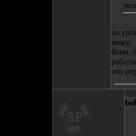
тел
на уро
вижу.
блин, 
работа
это но
bo