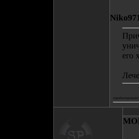
Niko97
Прич
унич
его 
Лече
отредактировал(а)
MO