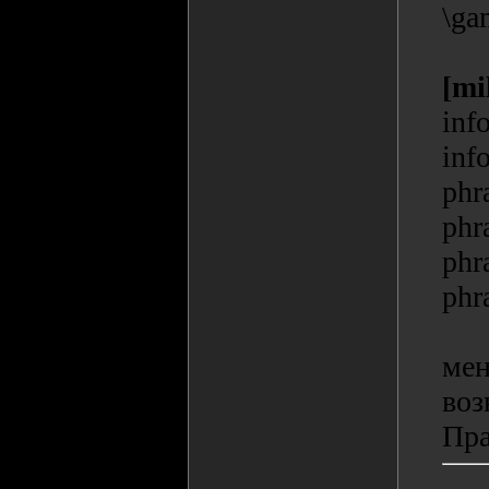
\ga
[mi
inf
inf
phr
phr
phr
phr
мен
воз
Пра