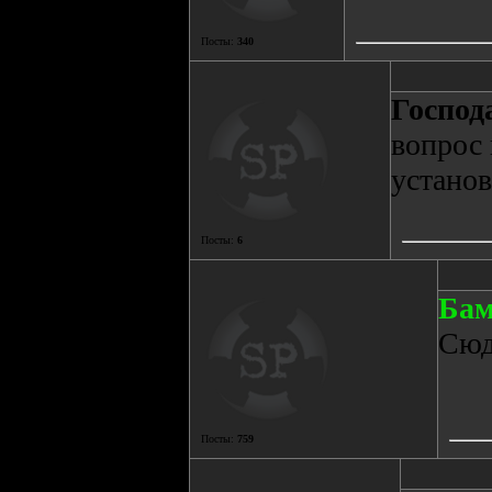
Посты:
340
Господ
вопрос 
устано
Посты:
6
Бaм
Сюд
Посты:
759