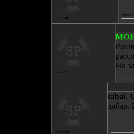
отредакти
Посты:
185
MO
Реши
рассо
Но з
Посты:
24
tabai
,
хабар. 
Посты:
398